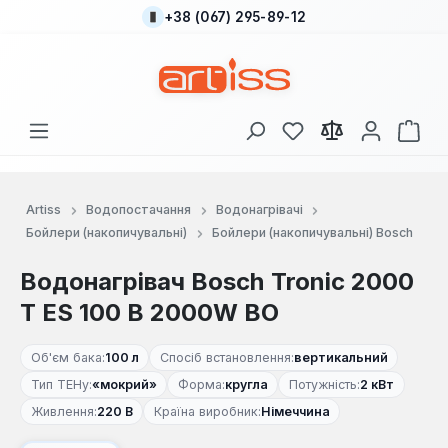
+38 (067) 295-89-12
Перейти до основного вмісту
У вас є 0 у списку
Кош
Artiss
Водопостачання
Водонагрівачі
Бойлери (накопичувальні)
Бойлери (накопичувальні) Bosch
Водонагрівач Bosch Tronic 2000
T ES 100 B 2000W BO
Об'єм бака:
100 л
Спосіб встановлення:
вертикальний
Тип ТЕНу:
«мокрий»
Форма:
кругла
Потужність:
2 кВт
Живлення:
220 В
Країна виробник:
Німеччина