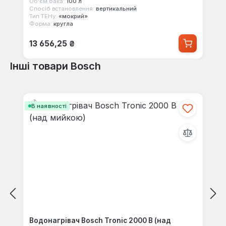
Об'єм бака:
100 л
Спосіб встановлення:
вертикальний
Тип ТЕНу:
«мокрий»
Форма:
кругла
Звичайна ціна:
13 656,25 ₴
Інші товари Bosch
Пропустити галерею продуктів
В наявності
Водонагрівач Bosch Tronic 2000 B (над