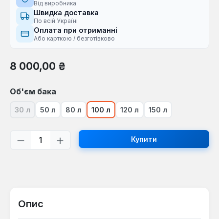
Від виробника
Швидка доставка
По всій Україні
Оплата при отриманні
Або карткою / безготівково
Звичайна ціна:
8 000,00 ₴
Виберіть
Об'єм бака
30 л
50 л
80 л
100 л
120 л
150 л
(Ця опція наразі недоступна.)
Кількість товару: Введіть потрібну кі
Купити
Опис