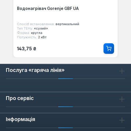
Водонагрівач Gorenje GBF UA
Спосіб встановлення:
вертикальний
Тип ТЕНу:
«сухий»
Форма:
кругла
Потужність:
2 кВт
Звичайна ціна:
143,75 ₴
Послуга «гаряча лінія»
Про сервіс
Інформація