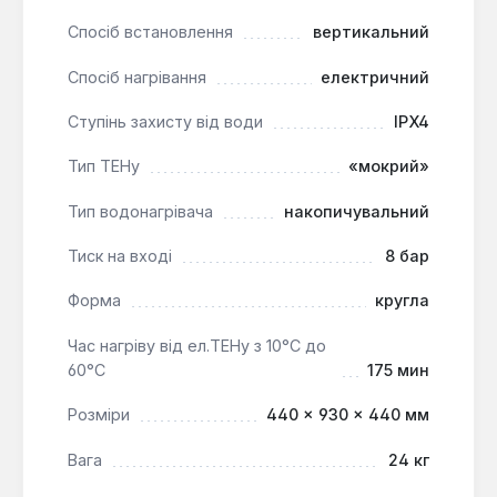
Спосіб встановлення
вертикальний
Водонагрівач Bosch Tronic 2000 T ES 100-5 2000W
BO M1X-KTWVB є практичним рішенням для
Спосіб нагрівання
електричний
квартир, дач та невеликих будинків, де потрібен
стабільний доступ до гарячої води. Його кругла
Ступінь захисту від води
IPX4
форма та діаметр 460 мм дозволяють легко
інтегрувати його в інтер'єр, а зручні підключення
Тип ТЕНу
«мокрий»
спрощують монтаж.
Тип водонагрівача
накопичувальний
Тиск на вході
8 бар
Форма
кругла
Час нагріву від ел.ТЕНу з 10°С до
60°С
175 мин
Розміри
440 × 930 × 440 мм
Вага
24 кг