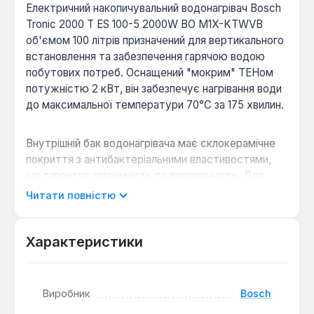
Електричний накопичувальний водонагрівач Bosch
Tronic 2000 T ES 100-5 2000W BO M1X-KTWVB
об'ємом 100 літрів призначений для вертикального
встановлення та забезпечення гарячою водою
побутових потреб. Оснащений "мокрим" ТЕНом
потужністю 2 кВт, він забезпечує нагрівання води
до максимальної температури 70°С за 175 хвилин.
Внутрішній бак водонагрівача має склокерамічне
покриття з антибактеріальними властивостями,
що гарантує гігієнічність та довговічність. Для
додаткового захисту від корозії передбачений
Читати повністю
збільшений магнієвий анод. Ефективна
теплоізоляція товщиною 25 мм мінімізує теплові
втрати, сприяючи економії електроенергії.
Характеристики
Надійний захист від корозії:
Склокерамічне
Виробник
Bosch
покриття бака та збільшений магнієвий анод
забезпечують тривалий термін служби