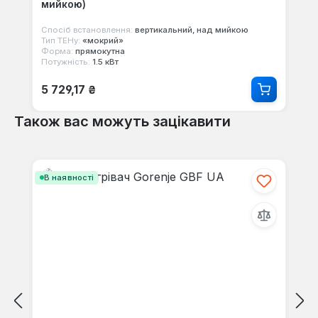
мийкою)
Спосіб встановлення:
вертикальний, над мийкою
Тип ТЕНу:
«мокрий»
Форма:
прямокутна
Потужність:
1.5 кВт
Звичайна ціна:
5 729,17 ₴
Також вас можуть зацікавити
Пропустити галерею продуктів
В наявності