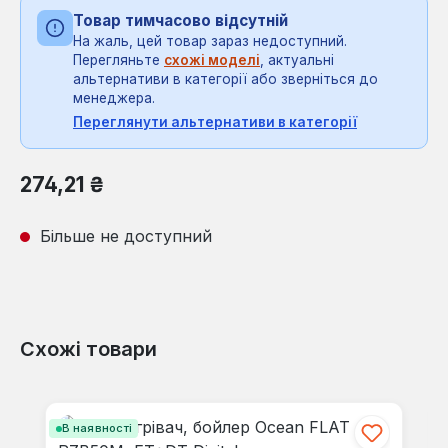
Товар тимчасово відсутній
На жаль, цей товар зараз недоступний.
Перегляньте
схожі моделі
, актуальні
альтернативи в категорії або зверніться до
менеджера.
Переглянути альтернативи в категорії
Звичайна ціна:
274,21 ₴
Більше не доступний
Схожі товари
Пропустити галерею продуктів
В наявності