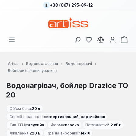
+38 (067) 295-89-12
Перейти до основного вмісту
У вас є 0 у списку
Кош
Artiss
Водопостачання
Водонагрівачі
Бойлери (накопичувальні)
Водонагрівач, бойлер Drazice TO
20
Об'єм бака:
20 л
Спосіб встановлення:
вертикальний, над мийкою
Тип ТЕНу:
«сухий»
Форма:
пласка
Потужність:
2.2 кВт
Живлення:
220 В
Країна виробник:
Чехія