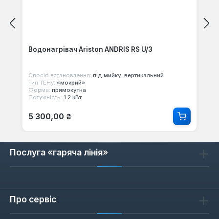
Водонагрівач Ariston ANDRIS RS U/3
Спосіб встановлення:
під мийку, вертикальний
Тип ТЕНу:
«мокрий»
Форма:
прямокутна
Потужність:
1.2 кВт
Звичайна ціна:
5 300,00 ₴
Послуга «гаряча лінія»
Про сервіс