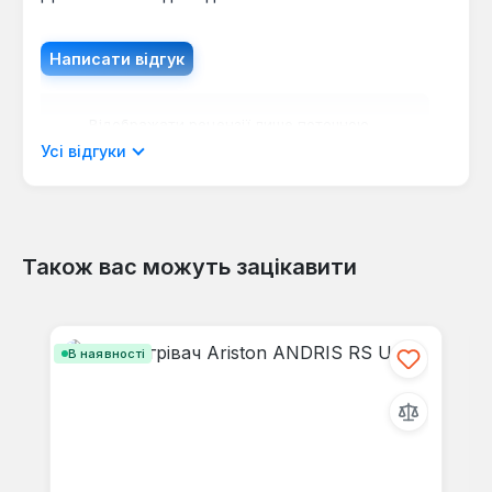
Написати відгук
Відображати рецензії лише поточною
мовою.
Усі відгуки
Також вас можуть зацікавити
Відгуків не знайдено. Поділіться
своїми знаннями з іншими.
Пропустити галерею продуктів
В наявності