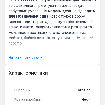
TO 20 об'ємом 20 літрів призначений для швидкого
та ефективного приготування гарячої води в
побутових умовах. Ця модель ідеально підходить
для забезпечення однієї-двох точок відбору
гарячої води, наприклад, для кухні або невеликої
ванної кімнати. Завдяки компактним розмірам та
можливості вертикального встановлення над
мийкою, бойлер легко інтегрується в обмежений
простір.
Резервуар водонагрівача виготовлений зі сталі та
Читати повністю
покритий високоякісною емаллю, що забезпечує
надійний захист від корозії та подовжує термін
служби пристрою. Нагрівання води здійснюється
Характеристики
одним "сухим" ТЕНом потужністю 2.2 кВт, який
не контактує безпосередньо з водою. Це значно
зменшує утворення накипу на нагрівальному
Виробник
Drazice
елементі, спрощує обслуговування та підвищує
його довговічність. Високоякісна поліуретанова
Країна виробник
Чехія
ізоляція резервуара, розміщена в пластиковій