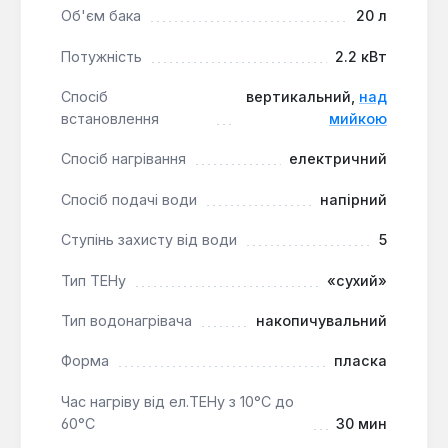
джерело гарячої води. Він підходить для
Об'єм бака
20 л
користувачів, які цінують швидкість нагріву,
Потужність
2.2 кВт
довговічність "сухого" ТЕНа та простоту
встановлення.
Спосіб
вертикальний,
над
встановлення
мийкою
Спосіб нагрівання
електричний
Спосіб подачі води
напірний
Ступінь захисту від води
5
Тип ТЕНу
«сухий»
Тип водонагрівача
накопичувальний
Форма
пласка
Час нагріву від ел.ТЕНу з 10°С до
60°С
30 мин