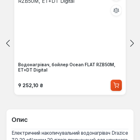
Водонагрівач, бойлер Ocean FLAT RZB50M,
ET+DT Digital
Звичайна ціна:
9 252,10 ₴
Опис
Електричний накопичувальний водонагрівач Drazice