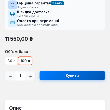
Офіційна гарантія
2 роки
Від виробника
Швидка доставка
По всій Україні
Оплата при отриманні
Або карткою / безготівково
Звичайна ціна:
11 550,00 ₴
Виберіть
Об'єм бака
80 л
100 л
Кількість товару: Введіть потрібну кі
Купити
Опис