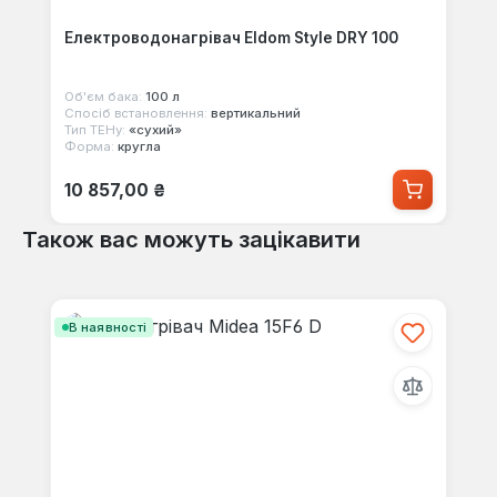
Електроводонагрівач Eldom Style DRY 100
Об'єм бака:
100 л
Спосіб встановлення:
вертикальний
Тип ТЕНу:
«сухий»
Форма:
кругла
Звичайна ціна:
10 857,00 ₴
Також вас можуть зацікавити
Пропустити галерею продуктів
В наявності