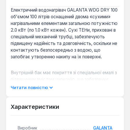
Електричний водонагрівач GALANTA WDG DRY 100
об'ємом 100 літрів оснащений двома «сухими»
нагрівальними елементами загальною потужністю
2.0 кВт (по 1.0 кВт кожен). Сухі ТЕНи, приховані в
спеціальній механічній трубці, забезпечують
підвищену надійність та довговічність, оскільки не
контактують безпосередньо з водою, що
запобігає утворенню накипу на їх поверхні.
Внутрішній бак має покриття зі спеціальної емалі з
підвищеним вмістом цирконію, що забезпечує
високу стійкість до корозії та здатність
Читати повністю
витримувати значні температурні навантаження.
Для додаткового захисту від корозійних процесів
встановлено магнієвий анод. Модель обладнана
Характеристики
комбінованим запобіжним вентилем, що виконує
функції зворотного, балансового та
диференціального клапана, забезпечуючи
Виробник
GALANTA