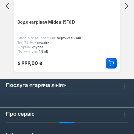
Водонагрівач Midea 15F6 D
Спосіб встановлення:
вертикальний
Тип ТЕНу:
«сухий»
Форма:
кругла
Потужність:
1.5 кВт
Звичайна ціна:
6 999,00 ₴
Послуга «гаряча лінія»
Про сервіс