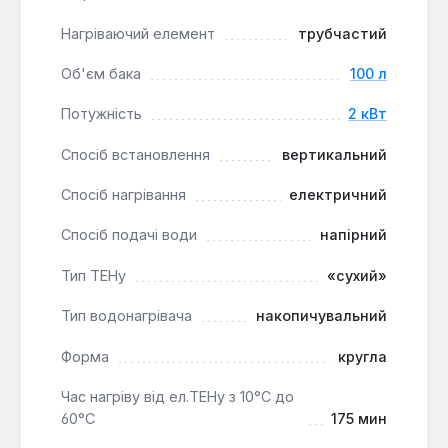
для використання в квартирах, приватних
будинках та невеликих комерційних приміщеннях,
Нагріваючий елемент
трубчастий
де потрібен надійний та довговічний пристрій для
Об'єм бака
100 л
забезпечення гарячого водопостачання. Його
конструкція з «сухими» ТЕНами та посиленим
Потужність
2 кВт
захистом бака робить його вигідним вибором для
регіонів з жорсткою водою.
Спосіб встановлення
вертикальний
Спосіб нагрівання
електричний
Спосіб подачі води
напірний
Тип ТЕНу
«сухий»
Тип водонагрівача
накопичувальний
Форма
кругла
Час нагріву від ел.ТЕНу з 10°С до
60°С
175 мин