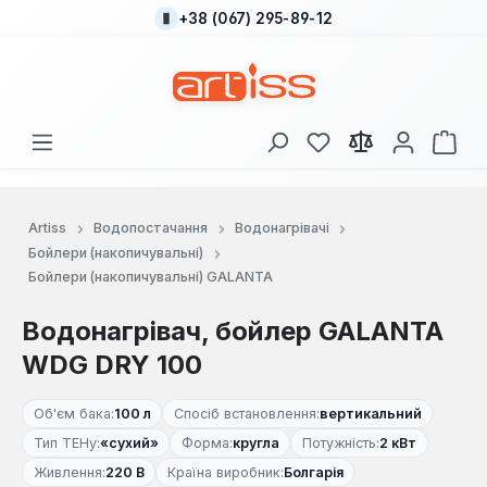
+38 (067) 295-89-12
Перейти до основного вмісту
У вас є 0 у списку
Кош
Artiss
Водопостачання
Водонагрівачі
Бойлери (накопичувальні)
Бойлери (накопичувальні) GALANTA
Водонагрівач, бойлер GALANTA
WDG DRY 100
Об'єм бака:
100 л
Спосіб встановлення:
вертикальний
Тип ТЕНу:
«сухий»
Форма:
кругла
Потужність:
2 кВт
Живлення:
220 В
Країна виробник:
Болгарія