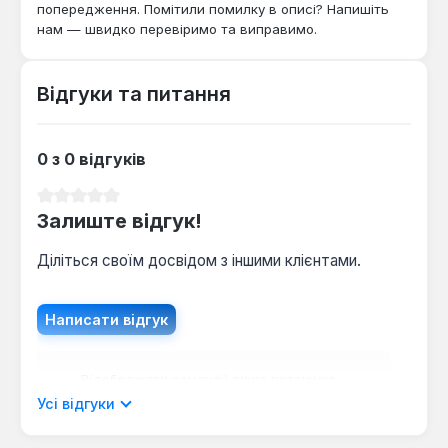
попередження. Помітили помилку в описі? Напишіть
нам — швидко перевіримо та виправимо.
Відгуки та питання
0 з 0 відгуків
Середня оцінка 0 з 5 зірок
Залиште відгук!
Діліться своїм досвідом з іншими клієнтами.
Написати відгук
Відображати рецензії лише поточною
мовою.
Усі відгуки