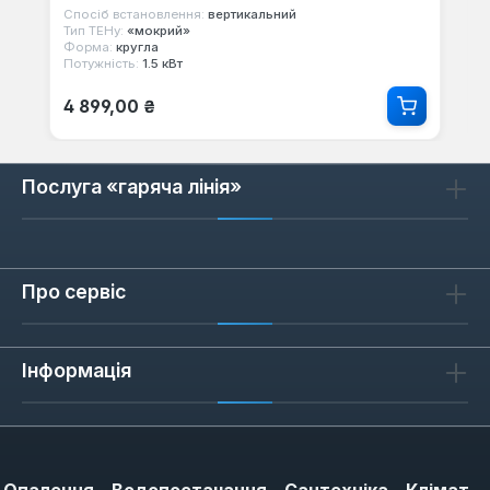
Спосіб встановлення:
вертикальний
Тип ТЕНу:
«мокрий»
Форма:
кругла
Потужність:
1.5 кВт
Звичайна ціна:
4 899,00 ₴
Послуга «гаряча лінія»
Про сервіс
Інформація