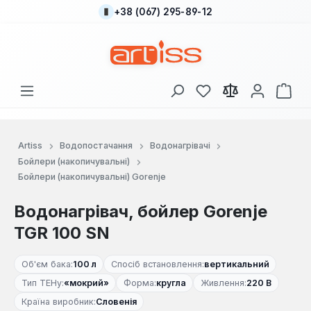
+38 (067) 295-89-12
Перейти до основного вмісту
У вас є 0 у списку
Кош
Artiss
Водопостачання
Водонагрівачі
Бойлери (накопичувальні)
Бойлери (накопичувальні) Gorenje
Водонагрівач, бойлер Gorenje
TGR 100 SN
Об'єм бака:
100 л
Спосіб встановлення:
вертикальний
Тип ТЕНу:
«мокрий»
Форма:
кругла
Живлення:
220 В
Країна виробник:
Словенія