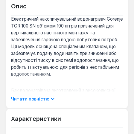
Опис
Електричний накопичувальний водонагрівач Gorenje
TGR 100 SN об'ємом 100 літрів призначений для
вертикального настінного монтажу та
забезпечення гарячою водою побутових потреб.
Ця модель оснащена спеціальним клапаном, що
забезпечує подачу води навіть при зниженні або
відсутності тиску в системі водопостачання, що
робить її актуальною для регіонів з нестабільним
водопостачанням.
Бак водонагрівача виготовлений з високоякісної
емальованої сталі, а додатковий захист від корозії
Читати повністю
забезпечує магнієвий анод. Нагрівальний елемент
спірального типу, «мокрий» ТЕН потужністю 2
кВт, дозволяє нагріти повний об'єм води до
Характеристики
максимальної температури +75 °С за 235 хвилин.
Нове виконання фланця нагрівального елемента