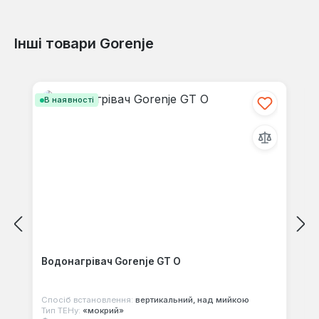
Інші товари Gorenje
Відгуків не знайдено. Поділіться
своїми знаннями з іншими.
Пропустити галерею продуктів
В наявності
Водонагрівач Gorenje GT O
Спосіб встановлення:
вертикальний, над мийкою
Тип ТЕНу:
«мокрий»