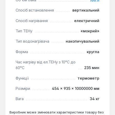
рішенням для домогосподарств, де потрібен
стабільний доступ до гарячої води, особливо в
Спосіб встановлення
вертикальний
умовах можливих перебоїв у водопостачанні.
Його вертикальний монтаж та продумані функції
Спосіб нагрівання
електричний
роблять його зручним для використання у
Тип ТЕНу
«мокрий»
квартирах та приватних будинках.
Тип водонагрівача
накопичувальний
Форма
кругла
Час нагріву від ел.ТЕНу з 10°С до
60°С
235 мин
Функції
термометр
Розміри
454 × 935 × 10000000 мм
Вага
34 кг
Виробник може змінювати характеристики товару без