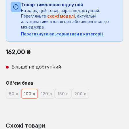
Товар тимчасово відсутній
На жаль, цей товар зараз недоступний.
Перегляньте
схожі моделі
, актуальні
альтернативи в категорії або зверніться до
менеджера.
Переглянути альтернативи в категорії
Звичайна ціна:
162,00 ₴
Більше не доступний
Виберіть
Об'єм бака
80 л
100 л
120 л
150 л
200 л
(Ця опція наразі недоступна.)
(Ця опція наразі недоступна.)
(Ця опція наразі недоступна.)
(Ця опція наразі недоступна.)
(Ця опція наразі недосту
Схожі товари