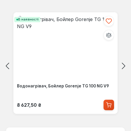
Пропустити галерею продуктів
В наявності
Водонагрівач, Бойлер Gorenje TG 100 NG V9
Звичайна ціна:
8 627,50 ₴