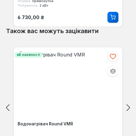
Форма:
прямокутна
Потужність:
2 кВт
Звичайна ціна:
6 730,00 ₴
Також вас можуть зацікавити
Пропустити галерею продуктів
В наявності
Водонагрівач Round VMR