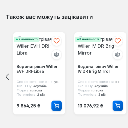
Також вас можуть зацікавити
Пропустити галерею продуктів
В наявності
В наявності
Водонагрівач Willer
Водонагрівач Willer
EVH DRI-Libra
IV DR Brig Mirror
Спосіб встановлення:
універсальний
Спосіб встановлення:
вертикальний
Тип ТЕНу:
«сухий»
Тип ТЕНу:
«сухий»
Форма:
пласка
Форма:
пласка
Потужність:
2 кВт
Потужність:
2 кВт
Звичайна ціна:
Звичайна ціна:
9 864,25 ₴
13 076,92 ₴