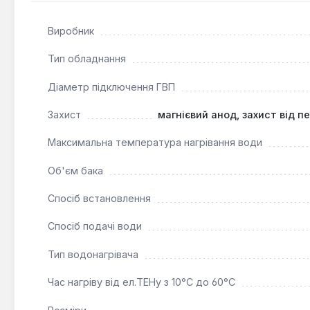
Цей підлоговий водонагрівач є оптимальним рішенням д
Виробник
водою. Його конструкція та функціонал розраховані н
Тип обладнання
Діаметр підключення ГВП
Захист
магнієвий анод, захист від п
Максимальна температура нагрівання води
Об'єм бака
Спосіб встановлення
Спосіб подачі води
Тип водонагрівача
Час нагріву від ел.ТЕНу з 10°С до 60°С