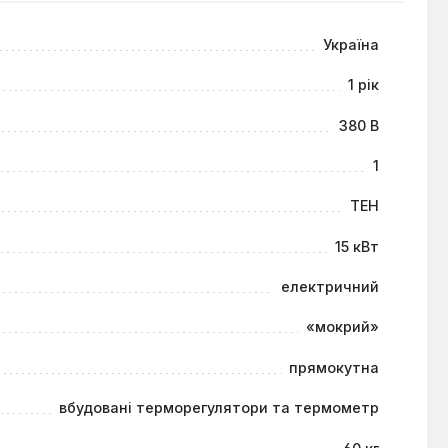
 продуктивність та надійність у забезпеченні гарячою
Україна
дтверджується річною гарантією від виробника.
1 рік
380 В
1
ТЕН
15 кВт
електричний
«мокрий»
прямокутна
вбудовані терморегулятори та термометр