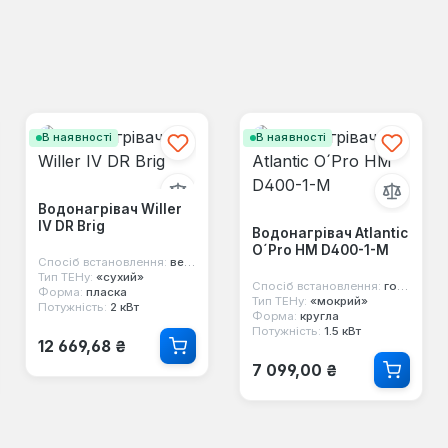
В наявності
В наявності
Водонагрівач Willer
IV DR Brig
Водонагрівач Atlantic
O´Pro HM D400-1-M
Спосіб встановлення:
вертикальний
Тип ТЕНу:
«сухий»
Спосіб встановлення:
горизонтальний
Форма:
пласка
Тип ТЕНу:
«мокрий»
Потужність:
2 кВт
Форма:
кругла
Потужність:
1.5 кВт
Звичайна ціна:
12 669,68 ₴
Звичайна ціна:
7 099,00 ₴