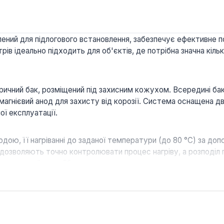
ений для підлогового встановлення, забезпечує ефективне по
 ідеально підходить для об'єктів, де потрібна значна кількіс
ричний бак, розміщений під захисним кожухом. Всередині ба
магнієвий анод для захисту від корозії. Система оснащена д
ої експлуатації.
дою, її нагріванні до заданої температури (до 80 °С) за до
дозволяють точно контролювати процес нагріву, а розподіл 
новить приблизно 80 хвилин.
фективно запобігає утворенню іржі на внутрішніх стінках б
ра та термометра забезпечує точне налаштування та монітор
тні контактори гарантують безпечну роботу системи під тис