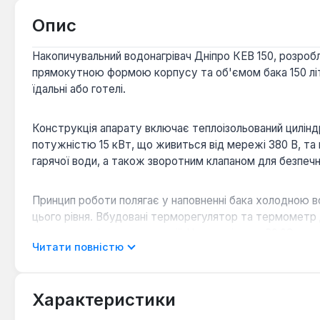
Опис
Накопичувальний водонагрівач Дніпро КЕВ 150, розробл
прямокутною формою корпусу та об'ємом бака 150 літрів
їдальні або готелі.
Конструкція апарату включає теплоізольований цилінд
потужністю 15 кВт, що живиться від мережі 380 В, та 
гарячої води, а також зворотним клапаном для безпечн
Принцип роботи полягає у наповненні бака холодною во
цього рівня. Вбудовані терморегулятор та термометр 
використанні електроенергії. Час нагріву до 80 °С ста
Читати повністю
Захист від корозії:
Інтегрований магнієвий анод е
Контроль температури:
Наявність терморегулято
Характеристики
Надійна експлуатація:
Запобіжний клапан та магні