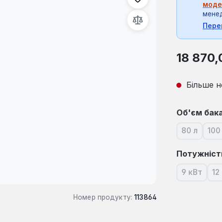
моде
мене
Пере
Звичайна ці
18 870,
Більше н
Виберіть
Об'єм бак
80 л
100
(Ця опція
(
Виберіть
Потужніст
9 кВт
12
(Ця опці
Номер продукту:
113864