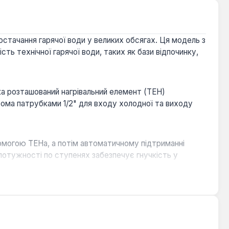
стачання гарячої води у великих обсягах. Ця модель з
ть технічної гарячої води, таких як бази відпочинку,
ка розташований нагрівальний елемент (ТЕН)
вома патрубками 1/2" для входу холодної та виходу
помогою ТЕНа, а потім автоматичному підтриманні
потужності по ступенях забезпечує гнучкість у
ака, продовжуючи термін служби пристрою.
инг температури води, а також захист від перегріву.
ком та стабільне функціонування.