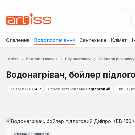
рейти до основного вмісту
Перейти до пошуку
Перейти до основної навігації
Опалення
Водопостачання
Сантехніка
Клімат
І
Artiss
Водопостачання
Водонагрівачі
Бойлери (накопичу
Водонагрівач, бойлер підлого
Об'єм бака:
150 л
Спосіб встановлення:
підлоговий
Тип ТЕНу:
Пропустити галерею зображень
Немає в наявності