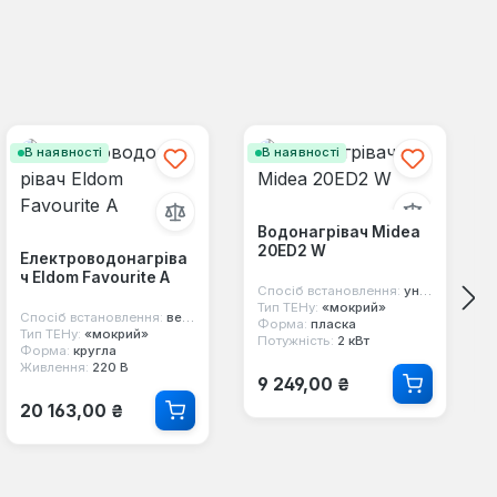
В наявності
В наявності
Водонагрівач Midea
20ED2 W
Електроводонагріва
ч Eldom Favourite A
Спосіб встановлення:
універсальний
Тип ТЕНу:
«мокрий»
Спосіб встановлення:
вертикальний
Форма:
пласка
Тип ТЕНу:
«мокрий»
Потужність:
2 кВт
Форма:
кругла
Живлення:
220 В
Звичайна ціна:
9 249,00 ₴
Звичайна ціна:
20 163,00 ₴