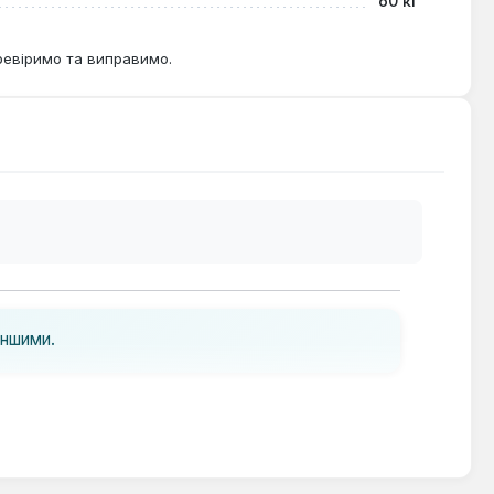
60 кг
ревіримо та виправимо.
іншими.