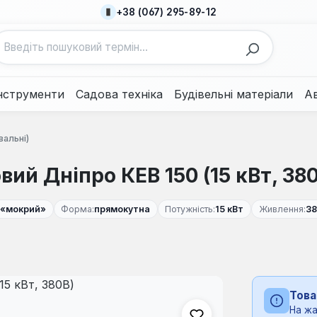
+38 (067) 295-89-12
нструменти
Садова техніка
Будівельні матеріали
А
вальні)
вий Дніпро КЕВ 150 (15 кВт, 38
«мокрий»
Форма:
прямокутна
Потужність:
15 кВт
Живлення:
38
Това
На жа