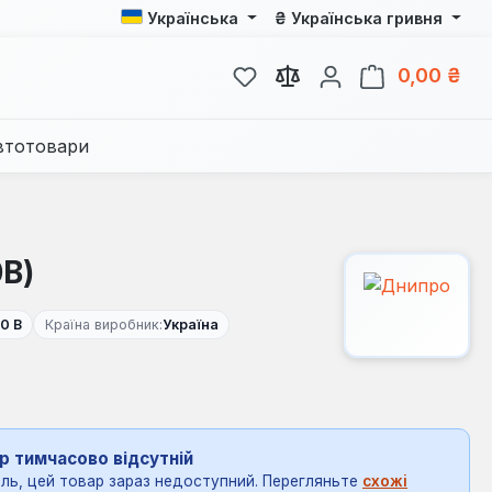
₴
Українська
Українська гривня
У вас є 0 у списку бажань
Кош
0,00 ₴
втотовари
0В)
0 В
Країна виробник:
Україна
р тимчасово відсутній
ль, цей товар зараз недоступний. Перегляньте
схожі