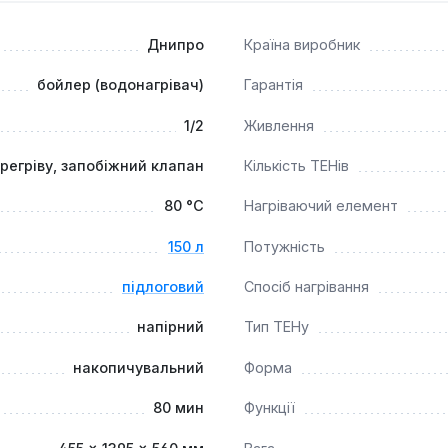
ля комерційних та промислових об'єктів, де потрібна висока
Днипро
Країна виробник
а інтенсивне використання та тривалий термін служби, що пі
бойлер (водонагрівач)
Гарантія
1/2
Живлення
ерегріву, запобіжний клапан
Кількість ТЕНів
80 °С
Нагріваючий елемент
150 л
Потужність
підлоговий
Спосіб нагрівання
напірний
Тип ТЕНу
накопичувальний
Форма
80 мин
Функції