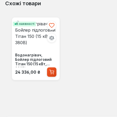
Схожі товари
Пропустити галерею продуктів
В наявності
Водонагрівач,
Бойлер підлоговий
Тітан 150 (15 кВт,
380В)
Звичайна ціна:
24 336,00 ₴