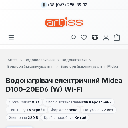
+38 (067) 295-89-12
Перейти до основного вмісту
У вас є 0 у списку
Кош
Artiss
Водопостачання
Водонагрівачі
Бойлери (накопичувальні)
Бойлери (накопичувальні) Midea
Водонагрівач електричний Midea
D100-20ED6 (W) Wi-Fi
Об'єм бака:
100 л
Спосіб встановлення:
універсальний
Тип ТЕНу:
«мокрий»
Форма:
пласка
Потужність:
2 кВт
Живлення:
220 В
Країна виробник:
Китай