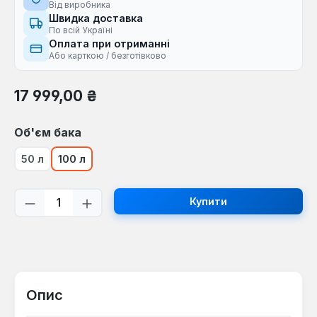
Від виробника
Швидка доставка
По всій Україні
Оплата при отриманні
Або карткою / безготівково
Звичайна ціна:
17 999,00 ₴
Виберіть
Об'єм бака
50 л
100 л
Кількість товару: Введіть потрібну кі
Купити
Опис