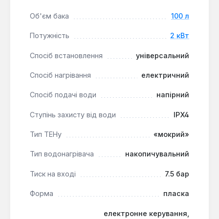
моніторингу роботи водонагрівача зі
Об'єм бака
100 л
смартфона.
Потужність
2 кВт
Цей електричний водонагрівач є сучасним та
Спосіб встановлення
універсальний
функціональним рішенням для забезпечення
гарячою водою в квартирах, будинках або офісах.
Спосіб нагрівання
електричний
Його універсальність, швидкість нагріву та
розширені можливості керування роблять його
Спосіб подачі води
напірний
зручним вибором для користувачів, які цінують
Ступінь захисту від води
IPX4
комфорт та технологічність.
Тип ТЕНу
«мокрий»
Тип водонагрівача
накопичувальний
Тиск на вході
7.5 бар
Форма
пласка
електронне керування,