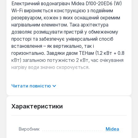
Електричний водонагрівач Midea D100-20ED6 (W)
Wi-Fi вирізняється конструкцією з подвійним
резервуаром, кожен з яких оснащений окремим
нагрівальним елементом. Така архітектура
дозволяє розміщувати пристрій у обмеженому
просторі та забезпечує універсальний спосіб
встановлення – як вертикально, так і
горизонтально. Завдяки двом ТЕНам (1.2 кВт + 0.8
кВт) загальною потужністю 2 кВт, час очікування
нагріву води значно скорочується.
Інноваційний шар титан-сапфірової емалі підвищує
Читати повністю
міцність внутрішнього бака, ефективно протидіючи
корозії, іржі та знижуючи накопичення накипу.
Металева панель керування має симетричну
Характеристики
квадратну форму, що дозволяє повертати її
відповідно до напрямку встановлення бака для
максимальної зручності. Крім того, водонагрівач
Виробник
Midea
підтримує керування через мобільний додаток