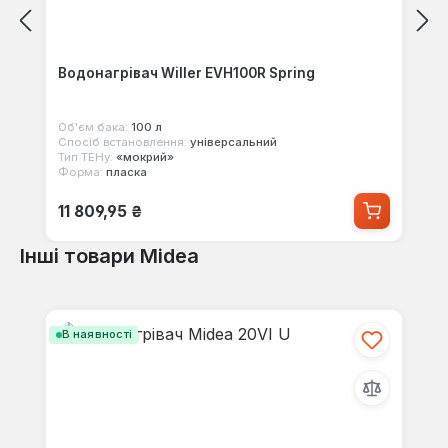
Водонагрівач Willer EVH100R Spring
Об'єм бака:
100 л
Спосіб встановлення:
універсальний
Тип ТЕНу:
«мокрий»
Форма:
пласка
Звичайна ціна:
11 809,95 ₴
Інші товари Midea
Пропустити галерею продуктів
В наявності