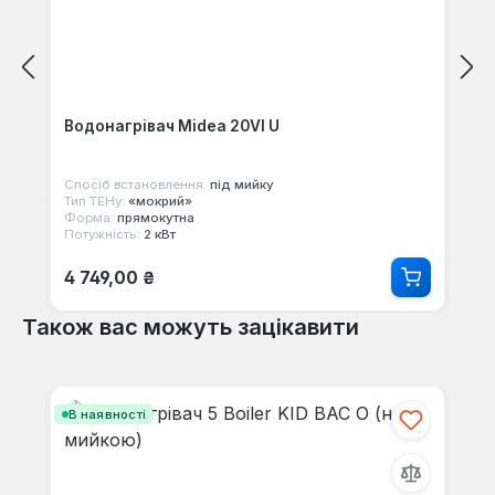
Водонагрівач Midea 20VI U
Спосіб встановлення:
під мийку
Тип ТЕНу:
«мокрий»
Форма:
прямокутна
Потужність:
2 кВт
Звичайна ціна:
4 749,00 ₴
Також вас можуть зацікавити
Пропустити галерею продуктів
В наявності