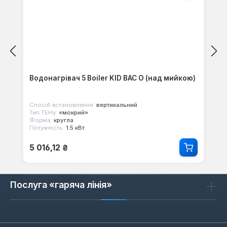
Водонагрівач 5 Boiler KID BAC O (над мийкою)
Спосіб встановлення:
вертикальний
Тип ТЕНу:
«мокрий»
Форма:
кругла
Потужність:
1.5 кВт
Звичайна ціна:
5 016,12 ₴
Послуга «гаряча лінія»