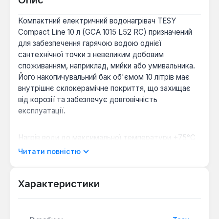
Опис
Компактний електричний водонагрівач TESY
Compact Line 10 л (GCA 1015 L52 RC) призначений
для забезпечення гарячою водою однієї
сантехнічної точки з невеликим добовим
споживанням, наприклад, мийки або умивальника.
Його накопичувальний бак об'ємом 10 літрів має
внутрішнє склокерамічне покриття, що захищає
від корозії та забезпечує довговічність
експлуатації.
Нагрів води до максимальної температури +75°C
здійснюється за допомогою "мокрого" ТЕНу
Читати повністю
потужністю 1.5 кВт, що дозволяє нагріти повний
об'єм бака менш ніж за 25 хвилин (заявлений час
23 хвилини). Температура регулюється за
Характеристики
допомогою поворотного аналогового перемикача,
а світлові індикатори на передній панелі
відображають стан роботи. Водонагрівач працює