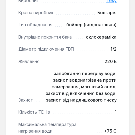
Виробник
Tesy
від мережі 220 В, витримує робочий тиск до 8 Бар
та має ступінь захисту IP24.
Країна виробник
Болгарія
Тип обладнання
бойлер (водонагрівач)
Швидкий нагрів:
Повний об'єм бака
нагрівається до +75°C всього за 23 хвилини.
Внутрішнє покриття бака
склокераміка
Компактний розмір:
Ідеально підходить для
Діаметр підключення ГВП
1/2
встановлення над мийкою в умовах
обмеженого простору.
Живлення
220 В
Надійний захист:
Внутрішнє склокерамічне
покриття, магнієвий анод та захист від
запобігання перегріву води,
перегріву, замерзання, включення без води та
захист водонагрівача проти
надлишкового тиску.
замерзання, магнієвий анод,
захист від включення без води,
Просте управління:
Механічний
Захист
захист від надлишкового тиску
терморегулятор та світлові індикатори
забезпечують зручність експлуатації.
Кількість ТЕНів
1
Максимальна температура
Цей бойлер є практичним рішенням для невеликих
нагрівання води
+75 C
кухонь, дачних будинків або офісних приміщень,