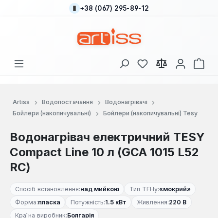
+38 (067) 295-89-12
Перейти до основного вмісту
У вас є 0 у списку
Кош
Artiss
Водопостачання
Водонагрівачі
Бойлери (накопичувальні)
Бойлери (накопичувальні) Tesy
Водонагрівач електричний TESY
Compact Line 10 л (GCA 1015 L52
RC)
Спосіб встановлення:
над мийкою
Тип ТЕНу:
«мокрий»
Форма:
пласка
Потужність:
1.5 кВт
Живлення:
220 В
Країна виробник:
Болгарія