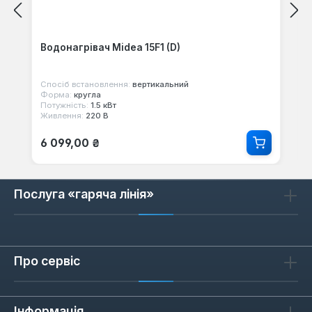
Водонагрівач Midea 15F1 (D)
Спосіб встановлення:
вертикальний
Форма:
кругла
Потужність:
1.5 кВт
Живлення:
220 В
Звичайна ціна:
6 099,00 ₴
Послуга «гаряча лінія»
Про сервіс
Інформація