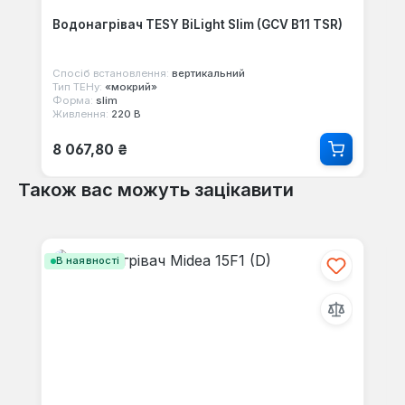
Водонагрівач TESY BiLight Slim (GCV B11 TSR)
Спосіб встановлення:
вертикальний
Тип ТЕНу:
«мокрий»
Форма:
slim
Живлення:
220 В
Звичайна ціна:
8 067,80 ₴
Також вас можуть зацікавити
Пропустити галерею продуктів
В наявності