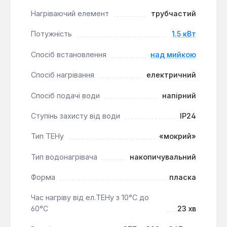
де потрібен швидкий доступ до гарячої води. Його
Нагріваючий елемент
трубчастий
напірний спосіб подачі води та можливість
встановлення над мийкою роблять його
Потужність
1.5 кВт
функціональним та зручним у використанні.
Спосіб встановлення
над мийкою
Спосіб нагрівання
електричний
Спосіб подачі води
напірний
Ступінь захисту від води
IP24
Тип ТЕНу
«мокрий»
Тип водонагрівача
накопичувальний
Форма
пласка
Час нагріву від ел.ТЕНу з 10°С до
60°С
23 хв