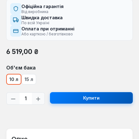
Офіційна гарантія
Від виробника
Швидка доставка
По всій Україні
Оплата при отриманні
Або карткою / безготівково
Звичайна ціна:
6 519,00 ₴
Виберіть
Об'єм бака
10 л
15 л
Кількість товару: Введіть потрібну кі
Купити