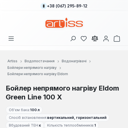
+38 (067) 295-89-12
Перейти до основного вмісту
У вас є 0 у списку
Кош
Artiss
Водопостачання
Водонагрівачі
Бойлери непрямого нагріву
Бойлери непрямого нагріву Eldom
Бойлер непрямого нагріву Eldom
Green Line 100 X
Об'єм бака:
100 л
Спосіб встановлення:
вертикальний, горизонтальний
Вбудований ТЕН:
є
Кількість теплообмінників:
1