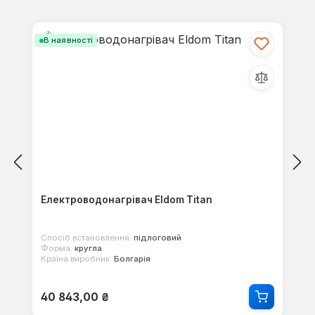
своїми знаннями з іншими.
Пропустити галерею продуктів
В наявності
Електроводонагрівач Eldom Titan
Спосіб встановлення:
підлоговий
Форма:
кругла
Країна виробник:
Болгарія
Звичайна ціна:
40 843,00 ₴