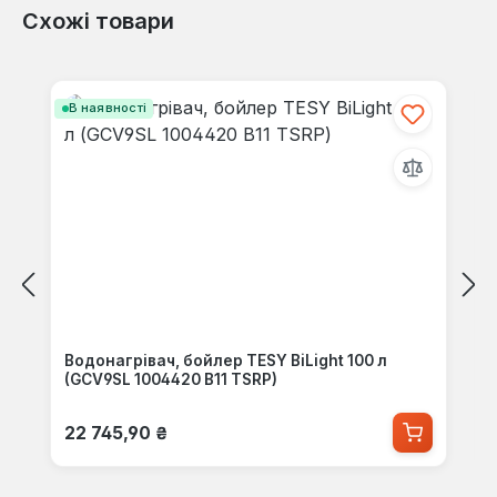
Схожі товари
Пропустити галерею продуктів
В наявності
Водонагрівач, бойлер TESY BiLight 100 л
(GCV9SL 1004420 B11 TSRP)
Звичайна ціна:
22 745,90 ₴