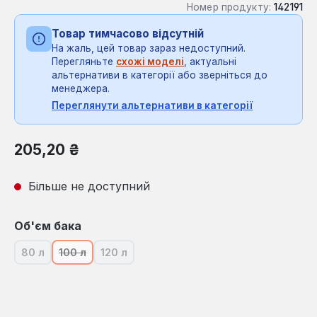
Номер продукту:
142191
Товар тимчасово відсутній
На жаль, цей товар зараз недоступний.
Перегляньте
схожі моделі
, актуальні
альтернативи в категорії або зверніться до
менеджера.
Переглянути альтернативи в категорії
Звичайна ціна:
205,20 ₴
Більше не доступний
Виберіть
Об'єм бака
80 л
100 л
120 л
(Ця опція наразі недоступна.)
(Ця опція наразі недоступна.)
(Ця опція наразі недоступна.)