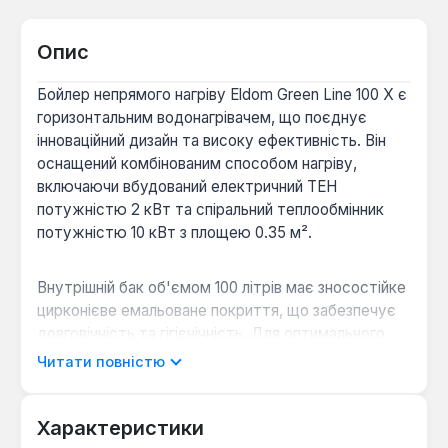
Опис
Бойлер непрямого нагріву Eldom Green Line 100 X є
горизонтальним водонагрівачем, що поєднує
інноваційний дизайн та високу ефективність. Він
оснащений комбінованим способом нагріву,
включаючи вбудований електричний ТЕН
потужністю 2 кВт та спіральний теплообмінник
потужністю 10 кВт з площею 0.35 м².
Внутрішній бак об'ємом 100 літрів має зносостійке
цирконієве емальоване покриття, що забезпечує
довговічність та гігієнічність. Для оптимального
антикорозійного захисту передбачено два
Читати повністю
магнієвих аноди. Унікальна «6-рівнева система
захисту» та комбінований металевий запобіжний
клапан гарантують безпечну експлуатацію.
Характеристики