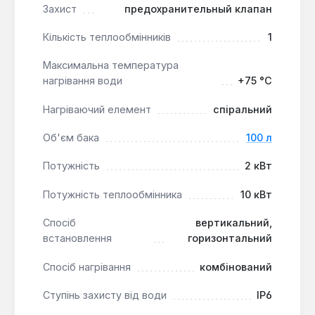
Захист
предохранительный клапан
монтажі. Максимальна температура нагрівання
води до +75 °С дозволяє задовольнити різні
Кількість теплообмінників
1
потреби у гарячій воді.
Максимальна температура
нагрівання води
+75 °С
Нагріваючий елемент
спіральний
Об'єм бака
100 л
Потужність
2 кВт
Потужність теплообмінника
10 кВт
Спосіб
вертикальний,
встановлення
горизонтальний
Спосіб нагрівання
комбінований
Ступінь захисту від води
IP6