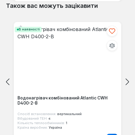
Також вас можуть зацікавити
Пропустити галерею продуктів
В наявності
Водонагрівач комбінований Atlantic CWH
D400-2-B
Спосіб встановлення:
вертикальний
Вбудований ТЕН:
є
Кількість теплообмінників:
1
Країна виробник:
Україна