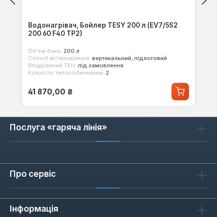
Водонагрівач, Бойлер TESY 200 л (EV7/5S2
200 60 F40 TP2)
Об'єм бака:
200 л
Спосіб встановлення:
вертикальний, підлоговий
Вбудований ТЕН:
під замовлення
Кількість теплообмінників:
2
Звичайна ціна:
41 870,00 ₴
Послуга «гаряча лінія»
Про сервіс
Інформація