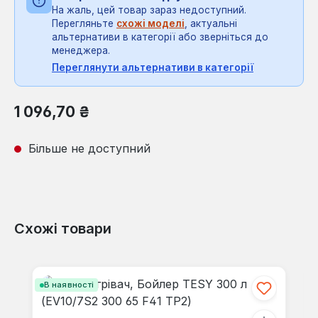
На жаль, цей товар зараз недоступний.
Перегляньте
схожі моделі
, актуальні
альтернативи в категорії або зверніться до
менеджера.
Переглянути альтернативи в категорії
Звичайна ціна:
1 096,70 ₴
Більше не доступний
Схожі товари
Пропустити галерею продуктів
В наявності