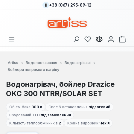
+38 (067) 295-89-12
Перейти до основного вмісту
У вас є 0 у списку
Кош
Artiss
Водопостачання
Водонагрівачі
Бойлери непрямого нагріву
Водонагрівач, бойлер Drazice
OKC 300 NTRR/SOLAR SET
Об'єм бака:
300 л
Спосіб встановлення:
підлоговий
Вбудований ТЕН:
під замовлення
Кількість теплообмінників:
2
Країна виробник:
Чехія