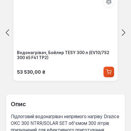
Водонагрівач, Бойлер TESY 300 л (EV10/7S2
300 65 F41 TP2)
Звичайна ціна:
53 530,00 ₴
Опис
Підлоговий водонагрівач непрямого нагріву Drazice
OKC 300 NTRR/SOLAR SET об'ємом 300 літрів
призначений для ефективного приготування