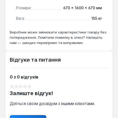
дозволяють компенсувати нерівності підлоги
до 10 мм.
Розміри
670 × 1600 × 670 мм
Вага
155 кг
Водонагрівач Drazice OKC 300 NTRR/SOLAR SET є
комплексним рішенням для сучасних систем
Виробник може змінювати характеристики товару без
гарячого водопостачання, особливо ефективним у
попередження. Помітили помилку в описі? Напишіть
поєднанні з геліосистемами. Він підходить для
нам — швидко перевіримо та виправимо.
приватних будинків, готелів та інших об'єктів, де
потрібне надійне, енергоефективне та гнучке
рішення для підігріву води.
Відгуки та питання
0 з 0 відгуків
Середня оцінка 0 з 5 зірок
Залиште відгук!
Діліться своїм досвідом з іншими клієнтами.