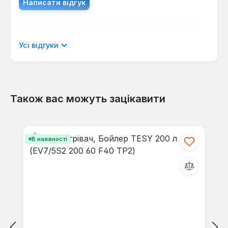
Написати відгук
Відображати рецензії лише поточною
мовою.
Усі відгуки
Також вас можуть зацікавити
Відгуків не знайдено. Поділіться
своїми знаннями з іншими.
Пропустити галерею продуктів
В наявності