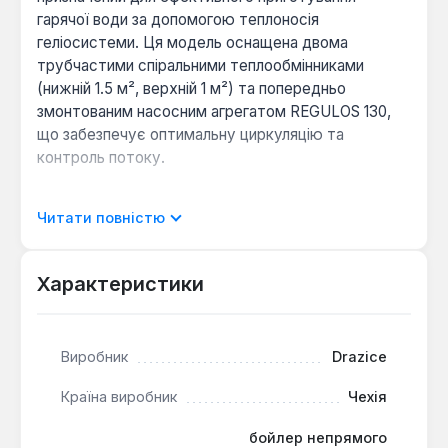
гарячої води за допомогою теплоносія
геліосистеми. Ця модель оснащена двома
трубчастими спіральними теплообмінниками
(нижній 1.5 м², верхній 1 м²) та попередньо
змонтованим насосним агрегатом REGULOS 130,
що забезпечує оптимальну циркуляцію та
контроль потоку.
Внутрішня поверхня бака покрита високоякісною
Читати повністю
емаллю без нікелю, що у поєднанні із захисним
магнієвим анодом гарантує довговічність та
гігієнічність експлуатації. Конструкція бака,
Характеристики
включаючи кришку фланца, виконана з одного
матеріалу (сталі), що запобігає виникненню
гальванічного ефекту та електрохімічної корозії.
Виробник
Drazice
Теплоізоляція з поліуретану товщиною 60 мм без
фреону мінімізує тепловтрати.
Країна виробник
Чехія
бойлер непрямого