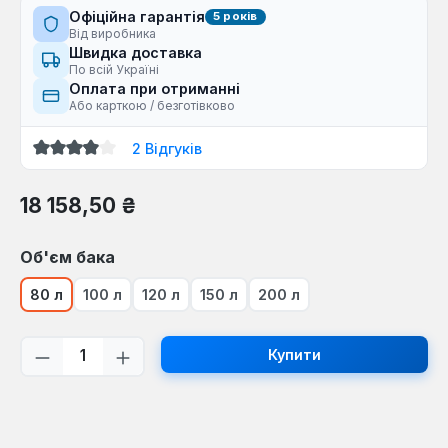
Офіційна гарантія
5 років
Від виробника
Швидка доставка
По всій Україні
Оплата при отриманні
Або карткою / безготівково
2 Відгуків
Середня оцінка 3.5 з 5 зірок
Звичайна ціна:
18 158,50 ₴
Виберіть
Об'єм бака
80 л
100 л
120 л
150 л
200 л
Кількість товару: Введіть потрібну кі
Купити