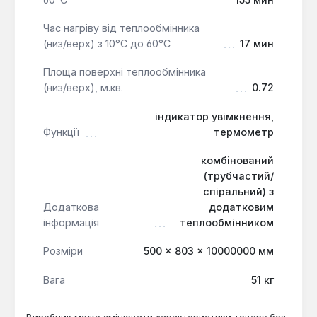
Час нагріву від теплообмінника
(низ/верх) з 10°С до 60°С
17 мин
Площа поверхні теплообмінника
(низ/верх), м.кв.
0.72
індикатор увімкнення,
Функції
термометр
комбінований
(трубчастий/
спіральний) з
Додаткова
додатковим
інформація
теплообмінником
Розміри
500 × 803 × 10000000 мм
Вага
51 кг
Виробник може змінювати характеристики товару без