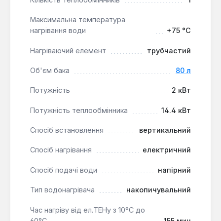
Зручність експлуатації:
Зовнішнє
Максимальна температура
регулювання, індикатор увімкнення та
нагрівання води
+75 °С
термометр для контролю температури.
Довговічність:
Гарантія на бак становить 7
Нагріваючий елемент
трубчастий
років, що підтверджує високу якість виробу.
Об'єм бака
80 л
Водонагрівач Gorenje GBK 80 RN/V9 є оптимальним
Потужність
2 кВт
вибором для домогосподарств, які прагнуть
ефективного та гнучкого рішення для гарячого
Потужність теплообмінника
14.4 кВт
водопостачання. Він ідеально підходить для
Спосіб встановлення
вертикальний
встановлення у квартирах або приватних
будинках, де є можливість підключення до
Спосіб нагрівання
електричний
альтернативних джерел опалення, забезпечуючи
стабільний доступ до гарячої води та значну
Спосіб подачі води
напірний
економію енергії.
Тип водонагрівача
накопичувальний
Час нагріву від ел.ТЕНу з 10°С до
60°С
155 мин