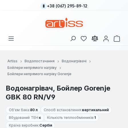
+38 (067) 295-89-12
Перейти до основного вмісту
У вас є 0 у списку
Кош
Artiss
Водопостачання
Водонагрівачі
Бойлери непрямого нагріву
Бойлери непрямого нагріву Gorenje
Водонагрівач, Бойлер Gorenje
GBK 80 RN/V9
Об'єм бака:
80 л
Спосіб встановлення:
вертикальний
Вбудований ТЕН:
є
Кількість теплообмінників:
1
Країна виробник:
Сербія