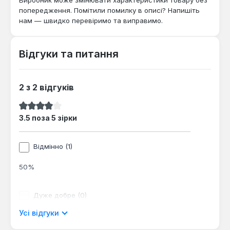
попередження. Помітили помилку в описі? Напишіть
нам — швидко перевіримо та виправимо.
Відгуки та питання
2 з 2 відгуків
Середня оцінка 3.5 з 5 зірок
3.5 поза 5 зірки
Відмінно (1)
50%
Дуже добре (0)
Усі відгуки
0%