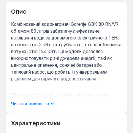
Опис
Комбінований водонагрівач Gorenje GBK 80 RN/V9
об'ємом 80 літрів забезпечує ефективне
нагрівання води за допомогою електричного ТЕНа
потужністю 2 кВт та трубчастого теплообмінника
потужністю 14.4 кВт. Ця модель дозволяє
використовувати різні джерела енергії, такі як
центральне опалення, сонячні батареї або
тепловий насос, що робить її універсальним
рішенням для гарячого водопостачання.
Вбудований "сухий" трубчастий електричний
нагрівальний елемент розміщений у захисній
Читати повністю
металевій трубці, що значно підвищує надійність
роботи, запобігає утворенню накипу на ТЕНі та
спрощує обслуговування. Внутрішня поверхня
Характеристики
бака додатково захищена магнієвим анодом, що