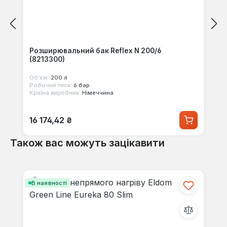
Розширювальний бак Reflex N 200/6
(8213300)
Об'єм:
200 л
Робочий тиск:
6 бар
Країна виробник:
Німеччина
Звичайна ціна:
16 174,42 ₴
Також вас можуть зацікавити
Пропустити галерею продуктів
В наявності