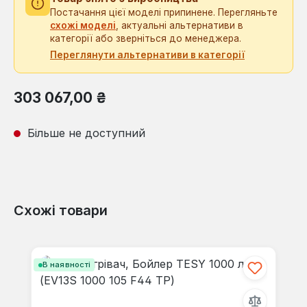
Постачання цієї моделі припинене. Перегляньте
схожі моделі
, актуальні альтернативи в
категорії або зверніться до менеджера.
Переглянути альтернативи в категорії
Звичайна ціна:
303 067,00 ₴
Більше не доступний
Схожі товари
Пропустити галерею продуктів
В наявності