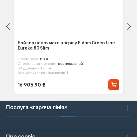
Бойлер непрямого нагріву Eldom Green Line
Eureka 80 Slim
Об'єм бака:
80 л
Спосіб встановлення:
вертикальний
Вбудований ТЕН:
є
Кількість теплообмінників:
1
Звичайна ціна:
16 905,90 ₴
Послуга «гаряча лінія»
Про сервіс