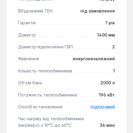
Мінімальні тепловтрати:
Високоякісна
Вбудований ТЕН
під замовлення
теплоізоляція з твердого або м'якого
пінополіуретану (без фреонів) гарантує низькі
Гарантія
1 рік
втрати тепла.
Гнучкість підключення:
Фланець та
Діаметр
1400 мм
додаткова муфта діаметром 1 1/4" передбачені
для встановлення електричного нагрівального
Діаметр підключення ГВП
2
елемента, розширюючи можливості
Живлення
енергонезалежний
використання.
Надійний захист:
Максимальний надлишковий
Кількість теплообмінників
1
тиск 10 бар та антикорозійний анод
забезпечують безпечну та довговічну
Об'єм бака
2000 л
експлуатацію.
Потужність теплообмінника
196 кВт
Водонагрівач Reflex SF 2000 L є оптимальним
Спосіб встановлення
підлоговий
рішенням для об'єктів з високим споживанням
гарячої води, таких як готелі, спортивні комплекси,
Час нагріву від теплообмінника
(низ/верх) з 10°С до 60°С
36 мин
багатоквартирні будинки або промислові
підприємства. Його енергонезалежність та