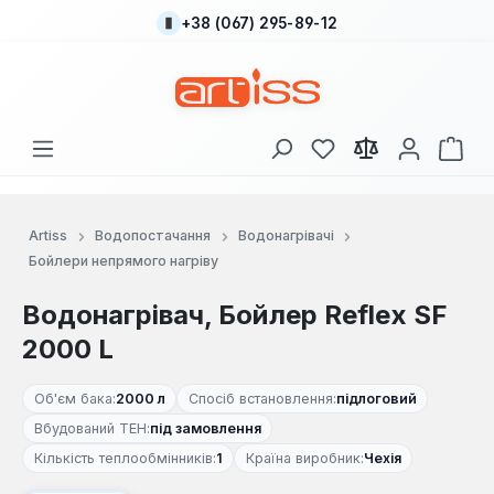
+38 (067) 295-89-12
Перейти до основного вмісту
У вас є 0 у списку
Кош
Artiss
Водопостачання
Водонагрівачі
Бойлери непрямого нагріву
Водонагрівач, Бойлер Reflex SF
2000 L
Об'єм бака:
2000 л
Спосіб встановлення:
підлоговий
Вбудований ТЕН:
під замовлення
Кількість теплообмінників:
1
Країна виробник:
Чехія