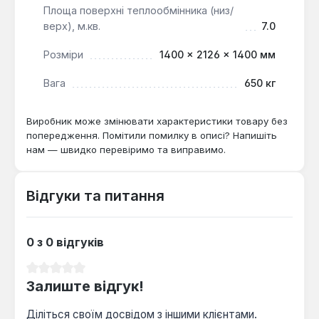
Площа поверхні теплообмінника (низ/
можливість підключення до системи опалення
верх), м.кв.
7.0
роблять його економічно вигідним та надійним
джерелом ГВП.
Розміри
1400 × 2126 × 1400 мм
Вага
650 кг
Виробник може змінювати характеристики товару без
попередження. Помітили помилку в описі? Напишіть
нам — швидко перевіримо та виправимо.
Відгуки та питання
0 з 0 відгуків
Середня оцінка 0 з 5 зірок
Залиште відгук!
Діліться своїм досвідом з іншими клієнтами.