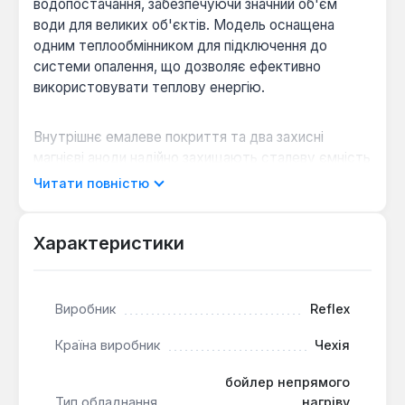
водопостачання, забезпечуючи значний об'єм
води для великих об'єктів. Модель оснащена
одним теплообмінником для підключення до
системи опалення, що дозволяє ефективно
використовувати теплову енергію.
Внутрішнє емалеве покриття та два захисні
магнієві аноди надійно захищають сталеву ємність
від корозії, значно збільшуючи термін служби
Читати повністю
водонагрівача. Змійовик нагрівального контуру
досягає дна ємності, забезпечуючи рівномірний
прогрів всього об'єму води, а його оптимізована
Характеристики
геометрія гарантує швидке приготування гарячої
води.
Виробник
Reflex
Висока ефективність:
Потужність
Країна виробник
Чехія
теплообмінника 196 кВт та площа поверхні 7.0
м² забезпечують швидкий нагрів 2000 літрів
бойлер непрямого
води за 36 хвилин.
Тип обладнання
нагріву