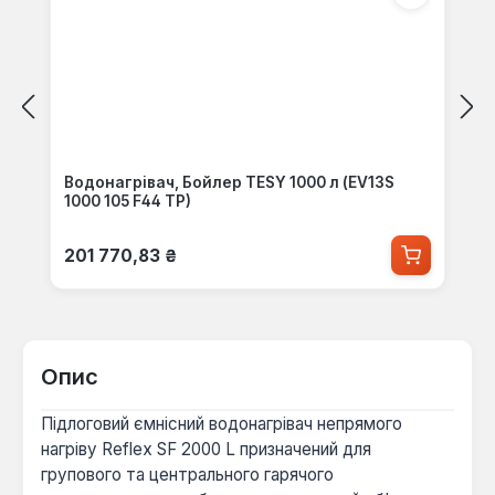
Водонагрівач, Бойлер TESY 1000 л (EV13S
1000 105 F44 TP)
Звичайна ціна:
201 770,83 ₴
Опис
Підлоговий ємнісний водонагрівач непрямого
нагріву Reflex SF 2000 L призначений для
групового та центрального гарячого