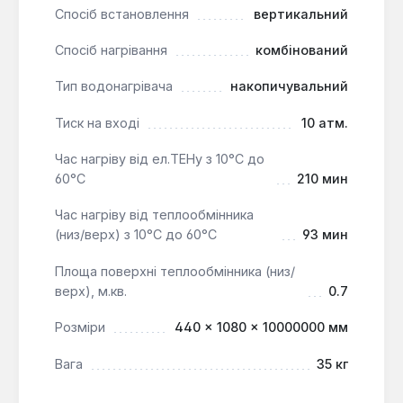
магнієвий анод захищає бак від електрохімічної
Спосіб встановлення
вертикальний
корозії, його можна демонтувати та замінити.
Спосіб нагрівання
комбінований
Високощільна ізоляція:
Термоізоляція з
екструдованого поліуретану високої щільності
Тип водонагрівача
накопичувальний
(32 мм) мінімізує теплові втрати, сприяючи
економічній роботі.
Тиск на вході
10 атм.
Фланець для обслуговування:
Наявність
Час нагріву від ел.ТЕНу з 10°С до
фланця забезпечує легкий доступ для
60°С
210 мин
очищення резервуара від накипу та
обслуговування електричної частини.
Час нагріву від теплообмінника
(низ/верх) з 10°С до 60°С
93 мин
Водонагрівач TESY BiLight 120 л є комплексним
Площа поверхні теплообмінника (низ/
рішенням для забезпечення гарячою водою
верх), м.кв.
0.7
приватних будинків, квартир та інших об'єктів, де
потрібна висока продуктивність та можливість
Розміри
440 × 1080 × 10000000 мм
комбінованого нагріву.
Вага
35 кг