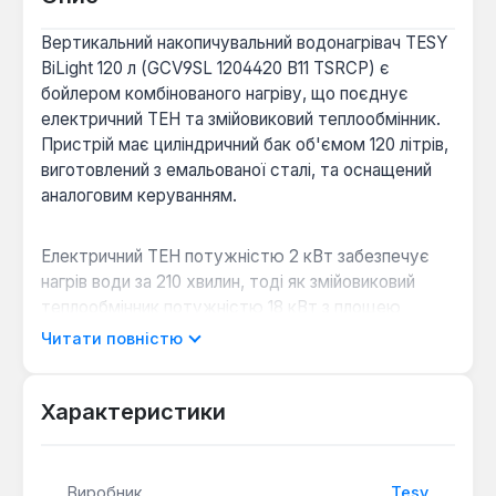
Вертикальний накопичувальний водонагрівач TESY
BiLight 120 л (GCV9SL 1204420 B11 TSRCP) є
бойлером комбінованого нагріву, що поєднує
електричний ТЕН та змійовиковий теплообмінник.
Пристрій має циліндричний бак об'ємом 120 літрів,
виготовлений з емальованої сталі, та оснащений
аналоговим керуванням.
Електричний ТЕН потужністю 2 кВт забезпечує
нагрів води за 210 хвилин, тоді як змійовиковий
теплообмінник потужністю 18 кВт з площею
поверхні 0.7 м² нагріває воду за 93 хвилини. Це
Читати повністю
дозволяє підключати бойлер до центральної або
автономної системи опалення (газовий,
електричний, твердопаливний котел) для
Характеристики
додаткової економії енергії. Модель має
лівостороннє підключення та працює від мережі
220 В.
Виробник
Tesy