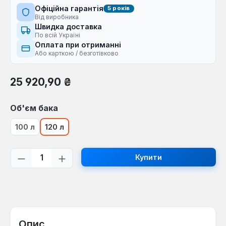
Офіційна гарантія
5 років
Від виробника
Швидка доставка
По всій Україні
Оплата при отриманні
Або карткою / безготівково
Звичайна ціна:
25 920,90 ₴
Виберіть
Об'єм бака
100 л
120 л
Кількість товару: Введіть потрібну кі
Купити
Опис