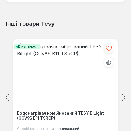
Інші товари Tesy
Відгуків не знайдено. Поділіться
своїми знаннями з іншими.
Пропустити галерею продуктів
В наявності
Водонагрівач комбінований TESY BiLight
(GCV9S B11 TSRCP)
Спосіб встановлення:
вертикальний