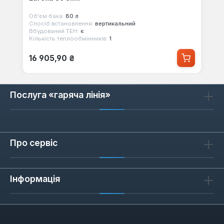
Об'єм бака:
80 л
Спосіб встановлення:
вертикальний
Вбудований ТЕН:
є
Кількість теплообмінників:
1
Звичайна ціна:
16 905,90 ₴
Послуга «гаряча лінія»
Про сервіс
Інформація