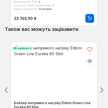
Вбудований ТЕН:
є
Кількість теплообмінників:
1
Країна виробник:
Болгарія
Звичайна ціна:
22 745,90 ₴
Також вас можуть зацікавити
Пропустити галерею продуктів
В наявності
Бойлер непрямого нагріву Eldom Green Line
Eureka 80 Slim