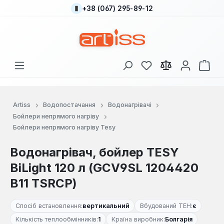
+38 (067) 295-89-12
Перейти до основного вмісту
У вас є 0 у списку
Кош
Artiss
Водопостачання
Водонагрівачі
Бойлери непрямого нагріву
Бойлери непрямого нагріву Tesy
Водонагрівач, бойлер TESY
BiLight 120 л (GCV9SL 1204420
B11 TSRCP)
Спосіб встановлення:
вертикальний
Вбудований ТЕН:
є
Кількість теплообмінників:
1
Країна виробник:
Болгарія