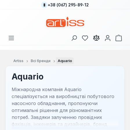
+38 (067) 295-89-12
Перейти до основного вмісту
У вас є 0 у списку
Кош
Artiss
Всі бренди
Aquario
Aquario
Міжнародна компанія Aquario
спеціалізується на виробництві побутового
насосного обладнання, пропонуючи
оптимальні рішення для різноманітних
потреб. Завдяки залученню провідних
фахівців, інженерів та дизайнерів, бренд