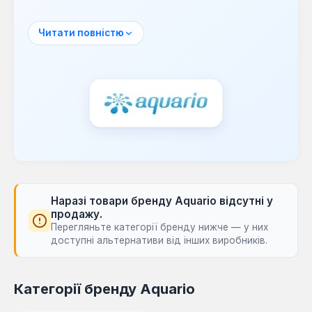
постійно розвиває свої технології та
асортимент продукції.
Читати повністю
Основний напрямок діяльності Aquario
охоплює виробництво насосів, зокрема
дренажних та фекальних моделей.
Обладнання для їх виготовлення
розробляється кваліфікованими італійськими
інженерами, що підкреслює високі
стандарти якості та надійності продукції.
Продукція Aquario знаходить широке
застосування в системах водовідведення,
дренажу та перекачування забруднених
Наразі товари бренду Aquario відсутні у
продажу.
рідин. Насоси бренду ефективно
Перегляньте категорії бренду нижче — у них
використовуються для вирішення завдань у
доступні альтернативи від інших виробників.
приватних домогосподарствах, на дачних
ділянках та в комунальному господарстві,
забезпечуючи надійне функціонування
Категорії бренду Aquario
інженерних систем.