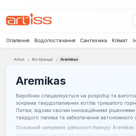
рейти до основного вмісту
Перейти до пошуку
Перейти до основної навігації
Опалення
Водопостачання
Сантехніка
Клімат
І
Artiss
Всі бренди
Aremikas
Aremikas
Виробник спеціалізується на розробці та вигот
зокрема твердопаливних котлів тривалого горін
Литви, відома своїми інноваційними рішеннями
твердого палива та забезпечення автономного 
Основний напрямок діяльності бренду Aremikas
твердопаливних котлів, які забезпечують трива