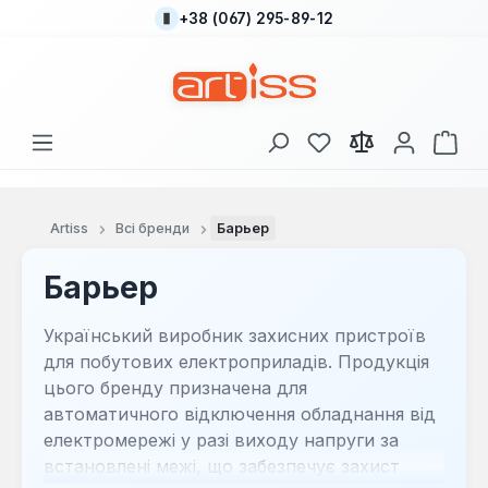
+38 (067) 295-89-12
Перейти до основного вмісту
У вас є 0 у списку
Кош
Artiss
Всі бренди
Барьер
Барьер
Український виробник захисних пристроїв
для побутових електроприладів. Продукція
цього бренду призначена для
автоматичного відключення обладнання від
електромережі у разі виходу напруги за
встановлені межі, що забезпечує захист