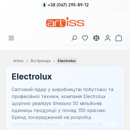
+38 (067) 295-89-12
Перейти до основного вмісту
У вас є 0 у списку
Кош
Artiss
Всі бренди
Electrolux
Electrolux
Світовий лідер у виробництві побутової та
професійної техніки, компанія Electrolux
щорічно реалізує близько 50 мільйонів
одиниць продукції у понад 150 країнах.
Бренд зосереджений на розробці
комплексних рішень, що базуються на