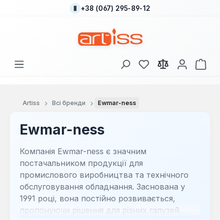
+38 (067) 295-89-12
Перейти до основного вмісту
У вас є 0 у списку
Кош
Artiss
Всі бренди
Ewmar-ness
Ewmar-ness
Компанія Ewmar-ness є значним
постачальником продукції для
промислового виробництва та технічного
обслуговування обладнання. Заснована у
1991 році, вона постійно розвивається,
пропонуючи рішення для різних галузей.