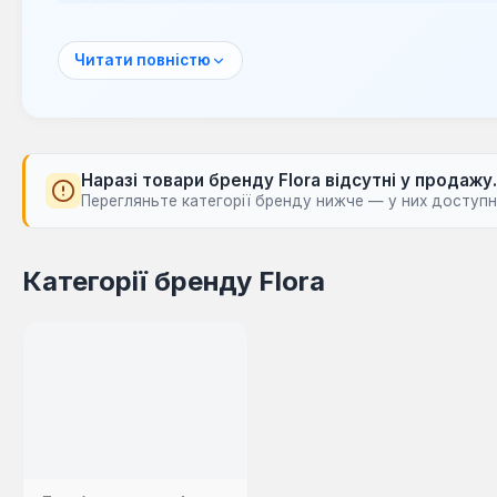
Універсальні сходи Flora підходять для широког
ремонту та прибирання до садових робіт. Вони 
Читати повністю
довговічність, що робить їх надійним вибором 
потрібен доступ до важкодоступних місць.
Наразі товари бренду Flora відсутні у продажу.
Перегляньте категорії бренду нижче — у них доступні
Категорії бренду Flora