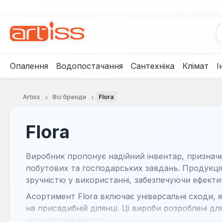
рейти до основного вмісту
Перейти до пошуку
Перейти до основної навігації
Опалення
Водопостачання
Сантехніка
Клімат
І
Artiss
Всі бренди
Flora
Flora
Виробник пропонує надійний інвентар, признач
побутових та господарських завдань. Продукція
зручністю у використанні, забезпечуючи ефекти
Асортимент Flora включає універсальні сходи, я
на присадибній ділянці. Ці вироби розроблені д
час робіт на висоті.