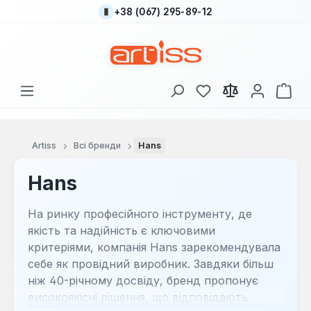
+38 (067) 295-89-12
Перейти до основного вмісту
У вас є 0 у списку
Кош
Artiss
Всі бренди
Hans
Hans
На ринку професійного інструменту, де
якість та надійність є ключовими
критеріями, компанія Hans зарекомендувала
себе як провідний виробник. Завдяки більш
ніж 40-річному досвіду, бренд пропонує
високоякісні рішення, що відповідають