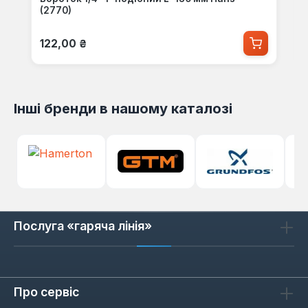
(2770)
Звичайна ціна:
122,00 ₴
Інші бренди в нашому каталозі
Послуга «гаряча лінія»
Про сервіс