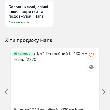
та безпеку. Використання інструментів Hans
Балонні ключі, свічні
дозволяє ефективно вирішувати складні
ключі, воротки та
технічні завдання.
подовжувачі Hans
6 в наявності
Хіти продажу Hans
Пропустити галерею продуктів
В наявності
Вороток 1/4" Т-подібний L=130 мм Hans