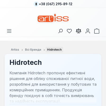
+38 (067) 295-89-12
Перейти до основного вмісту
У вас є 0 у списку
Кош
Artiss
Всі бренди
Hidrotech
Hidrotech
Компанія Hidrotech пропонує ефективні
рішення для обліку споживаної питної води,
розроблені для використання у побутових та
комерційних приміщеннях. Продукція
бренду поєднує в собі точність вимірювань
та надійність експлуатації.