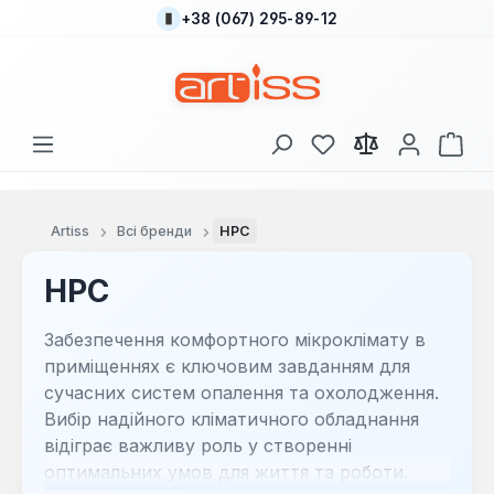
+38 (067) 295-89-12
Перейти до основного вмісту
У вас є 0 у списку
Кош
Artiss
Всі бренди
HPC
HPC
Забезпечення комфортного мікроклімату в
приміщеннях є ключовим завданням для
сучасних систем опалення та охолодження.
Вибір надійного кліматичного обладнання
відіграє важливу роль у створенні
оптимальних умов для життя та роботи.