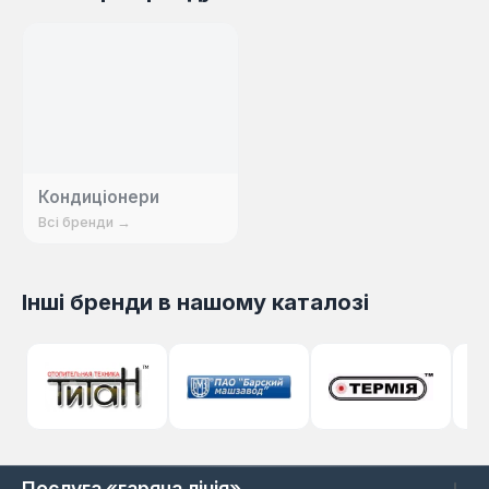
приміщеннях. Кондиціонери бренду
ефективно використовуються для
охолодження повітря в спекотний період,
забезпечуючи при цьому надійну та
стабільну роботу. Вся продукція
сертифікована та відповідає сучасним
вимогам.
Кондиціонери
Всі бренди →
Інші бренди в нашому каталозі
Послуга «гаряча лінія»