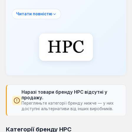
Торгова марка HPC є виробником
кліматичного обладнання, що здобуло
Читати повністю
визнання споживачів у багатьох країнах
світу. Компанія зосереджена на розробці
рішень для кондиціонування повітря.
При виробництві кліматичної техніки HPC
застосовуються інноваційні технології та
комплектуючі від провідних світових
виробників. Це дозволяє створювати
продукцію, яка поєднує в собі якість та
доступність.
Настінні кондиціонери
HPC
вирізняються зручністю в експлуатації,
довговічністю та сучасним дизайном, що
Наразі товари бренду HPC відсутні у
продажу.
робить їх популярним вибором у сегменті
Перегляньте категорії бренду нижче — у них
економ-класу.
доступні альтернативи від інших виробників.
Продукція HPC призначена для створення
комфортних температурних умов у
Категорії бренду HPC
житлових, офісних та комерційних