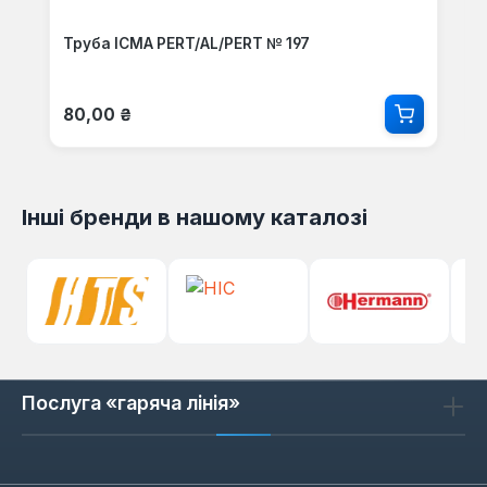
Труба ICMA PERT/AL/PERT № 197
Звичайна ціна:
80,00 ₴
Інші бренди в нашому каталозі
Послуга «гаряча лінія»