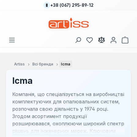
+38 (067) 295-89-12
Перейти до основного вмісту
У вас є 0 у списку
Кош
Artiss
Всі бренди
Icma
Icma
Компанія, що спеціалізується на виробництві
комплектуючих для опалювальних систем,
розпочала свою діяльність у 1974 році.
Згодом асортимент продукції
розширювався, охоплюючи широкий спектр
рішень для інженерних мереж. Ключовим