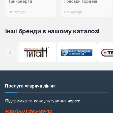
Гайковерти
Головки торцеві
Всі бренди →
Всі бренди →
Інші бренди в нашому каталозі
Послуга «гаряча лінія»
Підтримка та консультування через:
+38 (067) 295‑89‑12