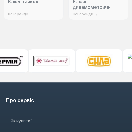
Ключі гайкові
Ключі
динамометричні
Всі бренди →
Всі бренди →
Про сервіс
Як купити?