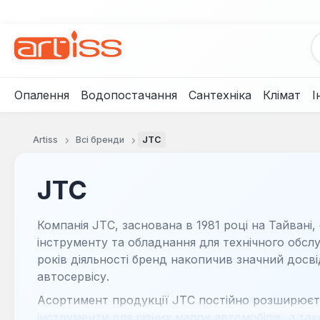
рейти до основного вмісту
Перейти до пошуку
Перейти до основної навігації
Опалення
Водопостачання
Сантехніка
Клімат
І
Artiss
Всі бренди
JTC
JTC
Компанія JTC, заснована в 1981 році на Тайвані
інструменту та обладнання для технічного обслу
років діяльності бренд накопичив значний досві
автосервісу.
Асортимент продукції JTC постійно розширюєть
інструменти для різних марок автомобілів, а та