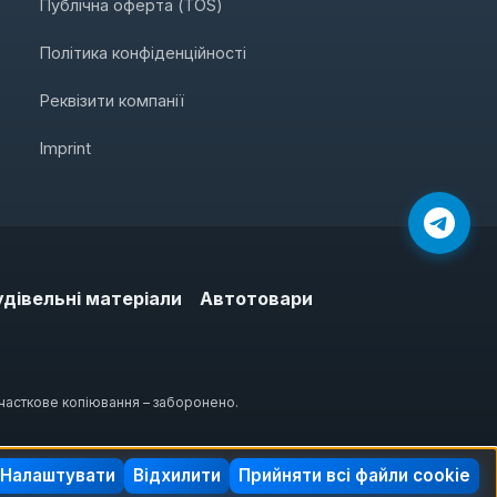
Публічна оферта (TOS)
Політика конфіденційності
Реквізити компанії
Imprint
удівельні матеріали
Автотовари
 часткове копіювання – заборонено.
Налаштувати
Відхилити
Прийняти всі файли cookie