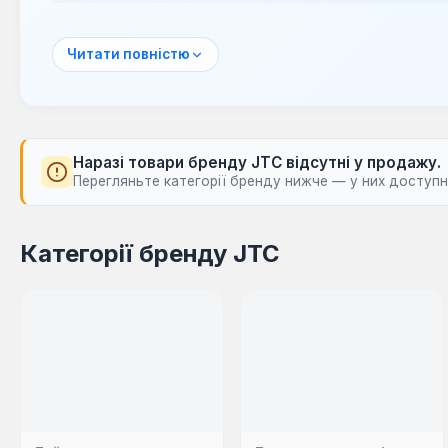
гідравлічне обладнання. Компанія зосереджена 
автомайстерень.
Читати повністю
Адаптер динамометричний
— використову
ключа на динамометричний, дозволяючи ко
Гайковерт
— призначений для швидкого та 
відкручування гайок та болтів.
Наразі товари бренду JTC відсутні у продажу.
Набір головок ударних
— комплект міцних г
Перегляньте категорії бренду нижче — у них доступні
ударними гайковертами.
Набір інструментів
— універсальний комплек
інструменти для виконання широкого спектр
Категорії бренду JTC
Штангенциркуль
— точний вимірювальний і
розмірів деталей.
Інструменти JTC знаходять застосування в проф
гаражах, де потрібна висока точність та надійн
ефективно виконувати діагностику, ремонт та о
забезпечуючи якість та довговічність робіт.