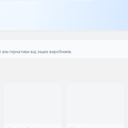
на задоволенні потреб сучасних
ється для перетворення звичайного
нтролювати момент затягування.
ефективного закручування або
оловок, розроблених для роботи з
 альтернативи від інших виробників.
т, що містить різноманітні ручні
у робіт.
нструмент для визначення лінійних
есійних автосервісах, майстернях та
ість. Вони допомагають фахівцям
бслуговування автомобілів,