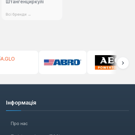
Штангенциркулі
Всі бренди →
Інформація
Про нас