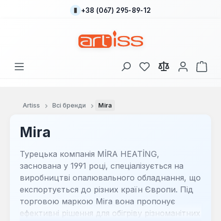
+38 (067) 295-89-12
Перейти до основного вмісту
У вас є 0 у списку
Кош
Artiss
Всі бренди
Mira
Mira
Турецька компанія MİRA HEATİNG,
заснована у 1991 році, спеціалізується на
виробництві опалювального обладнання, що
експортується до різних країн Європи. Під
торговою маркою Mira вона пропонує
ефективні рішення для обігріву різноманітних