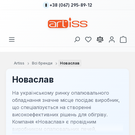
+38 (067) 295-89-12
Перейти до основного вмісту
У вас є 0 у списку
Кош
Artiss
Всі бренди
Новаслав
Новаслав
На українському ринку опалювального
обладнання значне місце посідає виробник,
що спеціалізується на створенні
високоефективних рішень для обігріву.
Компанія «Новаслав» є провідним
виробником опалювальних печей,