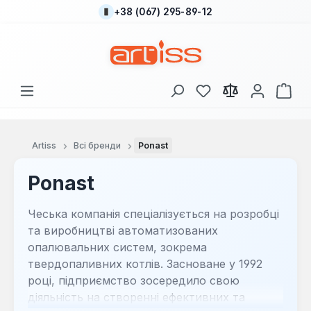
+38 (067) 295-89-12
Перейти до основного вмісту
У вас є 0 у списку
Кош
Artiss
Всі бренди
Ponast
Ponast
Чеська компанія спеціалізується на розробці
та виробництві автоматизованих
опалювальних систем, зокрема
твердопаливних котлів. Засноване у 1992
році, підприємство зосередило свою
діяльність на створенні ефективних та