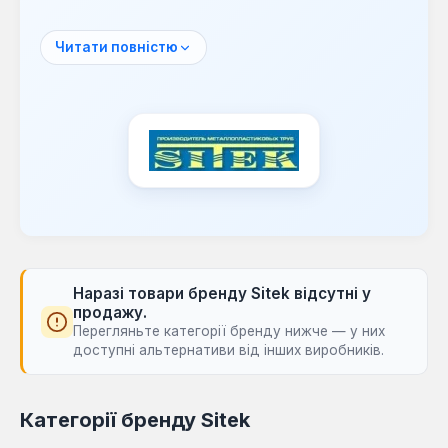
високотехнологічним обладнанням від
провідних європейських виробників.
Читати повністю
На сьогоднішній день ТМ SIТЕК випускає
продукцію на сучасному обладнанні,
укомплектованому вузлами від
європейських виробників екструдерного,
пневматичного, вимірювального та
принтерного обладнання. Будучи
першопрохідцем у цій виробничій сфері,
компанія прагне виробляти товар найвищої
якості, доступний для широкого кола
покупців.
Наразі товари бренду Sitek відсутні у
Продукція SIТЕК призначена для
продажу.
Перегляньте категорії бренду нижче — у них
використання у системах опалення, а також
доступні альтернативи від інших виробників.
для гарячого та холодного водопостачання,
забезпечуючи надійність та довговічність
інженерних мереж. Компанія є сучасною,
Категорії бренду Sitek
динамічно розвивається, а її продукція та