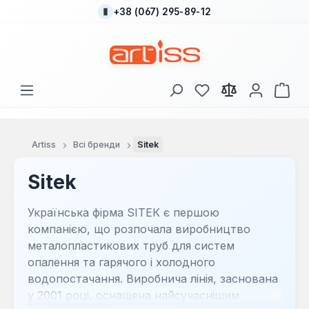
+38 (067) 295-89-12
Перейти до основного вмісту
У вас є 0 у списку
Кош
Artiss
Всі бренди
Sitek
Sitek
Українська фірма SIТЕК є першою
компанією, що розпочала виробництво
металопластикових труб для систем
опалення та гарячого і холодного
водопостачання. Виробнича лінія, заснована
у 2001 році, оснащена найсучаснішим