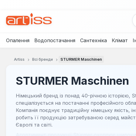
рейти до основного вмісту
Перейти до пошуку
Перейти до основної навігації
Опалення
Водопостачання
Сантехніка
Клімат
І
Artiss
Всі бренди
STURMER Maschinen
STURMER Maschinen
Німецький бренд із понад 40-річною історією, 
спеціалізується на постачанні професійного об
Компанія поєднує традиційну німецьку якість, ін
робить її продукцію затребуваною серед майст
Європі та світі.
Асортимент продукції Stürmer охоплює широки