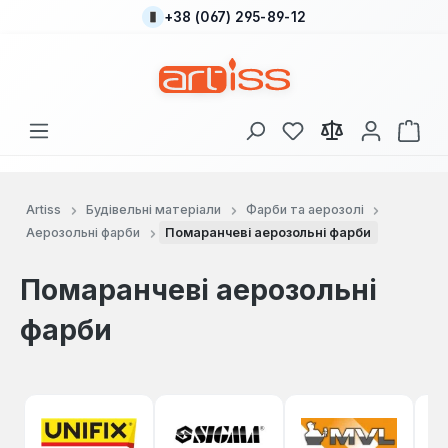
+38 (067) 295-89-12
Перейти до основного вмісту
У вас є 0 у списку
Кош
Artiss
Будівельні матеріали
Фарби та аерозолі
Аерозольні фарби
Помаранчеві аерозольні фарби
Помаранчеві аерозольні
фарби