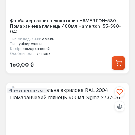
Фарба аерозольна молоткова HAMERTON-580
Помаранчева глянець 400мл Hamerton (55-580-
04)
Тип обладнання:
емаль
Тип:
універсальні
Колір:
помаранчевий
Особливості:
глянець
Звичайна ціна:
160,00 ₴
Немає в наявності