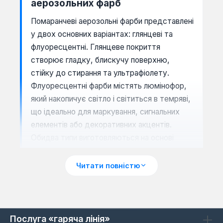
аерозольних фарб
Помаранчеві аерозольні фарби представлені
у двох основних варіантах: глянцеві та
флуоресцентні. Глянцеве покриття
створює гладку, блискучу поверхню,
стійку до стирання та ультрафіолету.
Флуоресцентні фарби містять люмінофор,
який накопичує світло і світиться в темряві,
що ідеально для маркування, сигнальних
елементів або декоративних акцентів.
Обидва типи виготовляються на основі
алкідних або акрилових смол, що
забезпечує адгезію до більшості
Читати повністю
матеріалів.
Послуга «гаряча лінія»
Як обрати помаранчеву