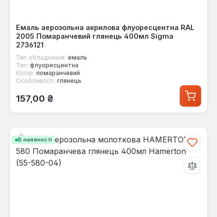
Емаль аерозольна акрилова флуоресцентна RAL
2005 Помаранчевий глянець 400мл Sigma
2736121
Тип обладнання:
емаль
Тип:
флуоресцентна
Колір:
помаранчевий
Особливості:
глянець
Звичайна ціна:
157,00 ₴
В наявності