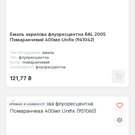
Емаль акрилова флуоресцентна RAL 2005
Помаранчевий 400мл Unifix (941042)
Тип обладнання:
емаль
Тип:
флуоресцентна
Колір:
помаранчевий
Особливості:
флуоресцентна
Звичайна ціна:
121,77 ₴
Немає в наявності