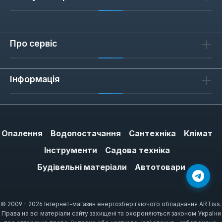
аерозольну фарбу
При виборі враховуйте тип поверхні та
умови експлуатації. Для зовнішніх робіт
Про сервіс
обирайте глянцеві емалі з підвищеною
стійкістю до атмосферних впливів — вони
витримують перепади температур від -20
Інформація
до +50 °C. Для внутрішнього декору або
тимчасового маркування підійдуть
флуоресцентні варіанти: їхня яскравість
зберігається до 2-3 років за умови
Опалення
Водопостачання
Сантехніка
Клімат
відсутності прямого сонячного світла.
Інструменти
Садова техніка
Перед нанесенням обов'язково знежирте
Будівельні матеріали
Автотовари
поверхню і захистіть сусідні ділянки
малярним скотчем.
© 2009 - 2026 Інтернет-магазин енергозберігаючого обладнання ARTiss.
Права на всі матеріали сайту захищені та охороняються законом України