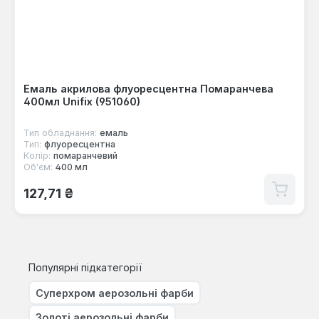
Емаль акрилова флуоресцентна Помаранчева
400мл Unifix (951060)
Тип обладнання:
емаль
Тип:
флуоресцентна
Колір:
помаранчевий
Об'єм:
400 мл
Звичайна ціна:
127,71 ₴
Популярні підкатегорії
Суперхром аерозольні фарби
Золоті аерозольні фарби