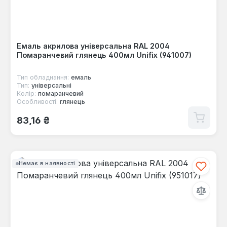
Емаль акрилова універсальна RAL 2004
Помаранчевий глянець 400мл Unifix (941007)
Тип обладнання:
емаль
Тип:
універсальні
Колір:
помаранчевий
Особливості:
глянець
Звичайна ціна:
83,16 ₴
Немає в наявності