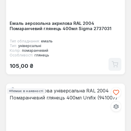
Емаль аерозольна акрилова RAL 2004
Помаранчевий глянець 400мл Sigma 2737031
Тип обладнання:
емаль
Тип:
універсальні
Колір:
помаранчевий
Особливості:
глянець
Звичайна ціна:
105,00 ₴
Немає в наявності