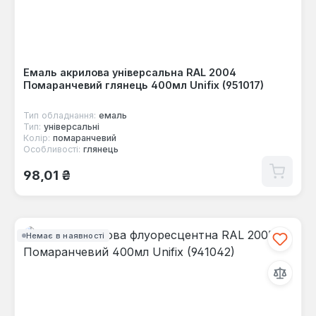
Емаль акрилова універсальна RAL 2004
Помаранчевий глянець 400мл Unifix (951017)
Тип обладнання:
емаль
Тип:
універсальні
Колір:
помаранчевий
Особливості:
глянець
Звичайна ціна:
98,01 ₴
Немає в наявності