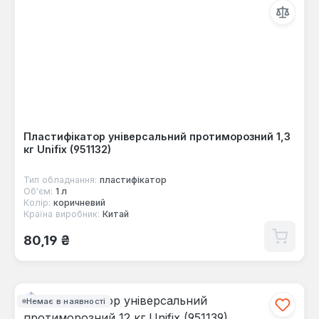
Пластифікатор універсальний протиморозний 1,3
кг Unifix (951132)
Тип обладнання:
пластифікатор
Об'єм:
1 л
Колір:
коричневий
Країна виробник:
Китай
Звичайна ціна:
80,19 ₴
Немає в наявності