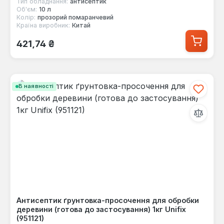
Тип обладнання:
антисептик
Об'єм:
10 л
Колір:
прозорий помаранчевий
Країна виробник:
Китай
Звичайна ціна:
421,74 ₴
В наявності
Антисептик ґрунтовка-просочення для обробки
деревини (готова до застосування) 1кг Unifix
(951121)