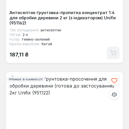
Антисептик ґрунтовка-пропитка концентрат 1:4
для обробки деревини 2 кг (з індикатором) Unifix
(951162)
Тип обладнання:
антисептик
Об'єм:
2 л
Колір:
темно-зелений
Країна виробник:
Китай
Звичайна ціна:
187,11 ₴
Немає в наявності