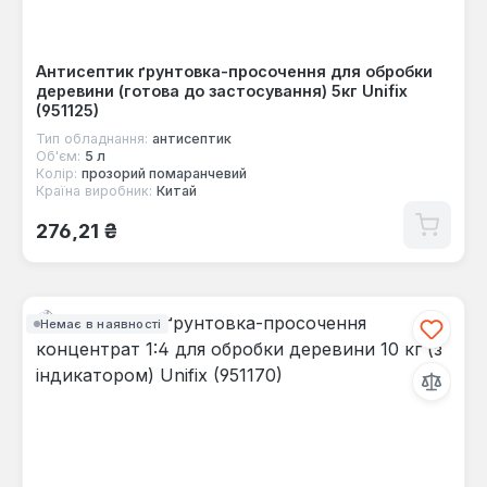
Антисептик ґрунтовка-просочення для обробки
деревини (готова до застосування) 5кг Unifix
(951125)
Тип обладнання:
антисептик
Об'єм:
5 л
Колір:
прозорий помаранчевий
Країна виробник:
Китай
Звичайна ціна:
276,21 ₴
Немає в наявності