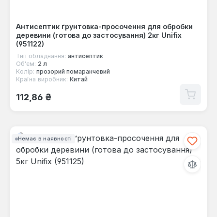
Антисептик ґрунтовка-просочення для обробки
деревини (готова до застосування) 2кг Unifix
(951122)
Тип обладнання:
антисептик
Об'єм:
2 л
Колір:
прозорий помаранчевий
Країна виробник:
Китай
Звичайна ціна:
112,86 ₴
Немає в наявності