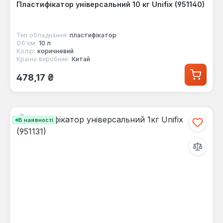
Пластифікатор універсальний 10 кг Unifix (951140)
Тип обладнання:
пластифікатор
Об'єм:
10 л
Колір:
коричневий
Країна виробник:
Китай
Звичайна ціна:
478,17 ₴
В наявності