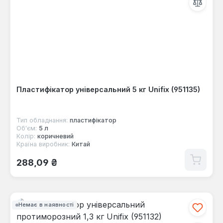
Пластифікатор універсальний 5 кг Unifix (951135)
Тип обладнання:
пластифікатор
Об'єм:
5 л
Колір:
коричневий
Країна виробник:
Китай
Звичайна ціна:
288,09 ₴
Немає в наявності