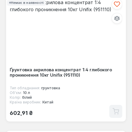
Немає в наявності
Ґрунтовка акрилова концентрат 1:4 глибокого
проникнення 10кг Unifix (951110)
Тип обладнання:
грунтовка
Об'єм:
10 л
Колір:
білий
Країна виробник:
Китай
Звичайна ціна:
602,91 ₴