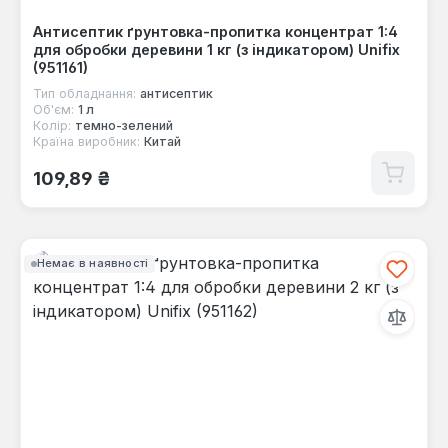
Антисептик ґрунтовка-пропитка концентрат 1:4
для обробки деревини 1 кг (з індикатором) Unifix
(951161)
Тип обладнання:
антисептик
Об'єм:
1 л
Колір:
темно-зелений
Країна виробник:
Китай
Звичайна ціна:
109,89 ₴
Немає в наявності