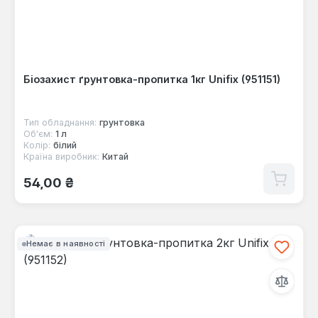
Біозахист ґрунтовка-пропитка 1кг Unifix (951151)
Тип обладнання:
грунтовка
Об'єм:
1 л
Колір:
білий
Країна виробник:
Китай
Звичайна ціна:
54,00 ₴
Немає в наявності