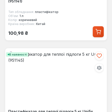
(951141)
Тип обладнання:
пластифікатор
Об'єм:
1 л
Колір:
коричневий
Країна виробник:
Китай
Звичайна ціна:
100,98 ₴
В наявності
Пластифікатор для теплої підлоги 5 кг Unifix