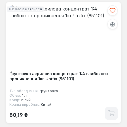
Немає в наявності
Ґрунтовка акрилова концентрат 1:4 глибокого
проникнення 1кг Unifix (951101)
Тип обладнання:
грунтовка
Об'єм:
1 л
Колір:
білий
Країна виробник:
Китай
Звичайна ціна:
80,19 ₴