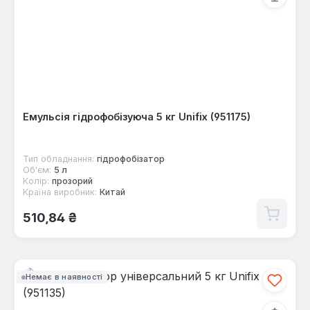
Емульсія гідрофобізуюча 5 кг Unifix (951175)
Тип обладнання:
гідрофобізатор
Об'єм:
5 л
Колір:
прозорий
Країна виробник:
Китай
Звичайна ціна:
510,84 ₴
Немає в наявності