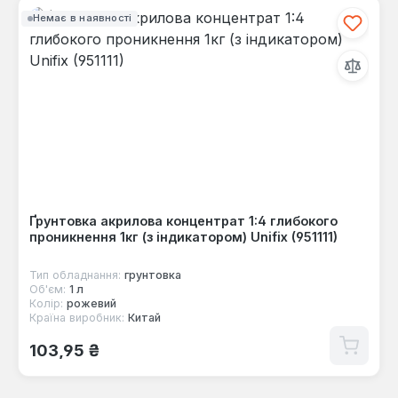
Немає в наявності
Ґрунтовка акрилова концентрат 1:4 глибокого
проникнення 1кг (з індикатором) Unifix (951111)
Тип обладнання:
грунтовка
Об'єм:
1 л
Колір:
рожевий
Країна виробник:
Китай
Звичайна ціна:
103,95 ₴