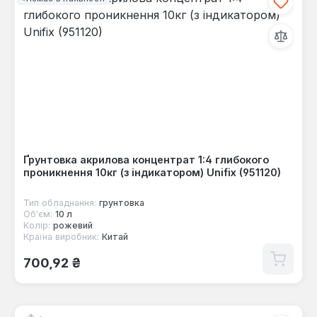
Ґрунтовка акрилова концентрат 1:4 глибокого
проникнення 10кг (з індикатором) Unifix (951120)
Тип обладнання:
грунтовка
Об'єм:
10 л
Колір:
рожевий
Країна виробник:
Китай
Звичайна ціна:
700,92 ₴