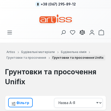
+38 (067) 295-89-12
Перейти до основного вмісту
У вас є 0 у списку
Кош
Artiss
Будівельні матеріали
Будівельна хімія
Грунтовки та просочення
Грунтовки та просочення Unifix
Грунтовки та просочення
Unifix
Фільтр