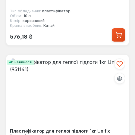
Тип обладнання:
пластифікатор
Об'єм:
10 л
Колір:
коричневий
Країна виробник:
Китай
Звичайна ціна:
576,18 ₴
В наявності
Пластифікатор для теплої підлоги 1кг Unifix