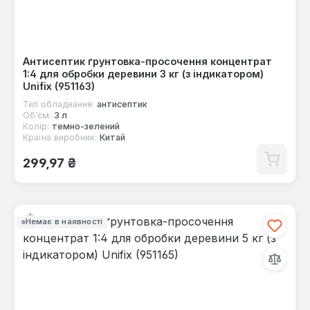
Антисептик ґрунтовка-просочення концентрат
1:4 для обробки деревини 3 кг (з індикатором)
Unifix (951163)
Тип обладнання:
антисептик
Об'єм:
3 л
Колір:
темно-зелений
Країна виробник:
Китай
Звичайна ціна:
299,97 ₴
Немає в наявності