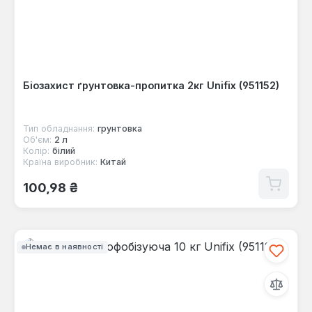
Біозахист ґрунтовка-пропитка 2кг Unifix (951152)
Тип обладнання:
грунтовка
Об'єм:
2 л
Колір:
білий
Країна виробник:
Китай
Звичайна ціна:
100,98 ₴
Немає в наявності