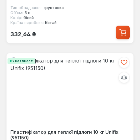
Тип обладнання:
грунтовка
Об'єм:
5 л
Колір:
білий
Країна виробник:
Китай
Звичайна ціна:
332,64 ₴
В наявності
Пластифікатор для теплої підлоги 10 кг Unifix
(951150)