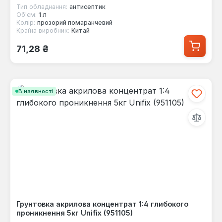
Тип обладнання:
антисептик
Об'єм:
1 л
Колір:
прозорий помаранчевий
Країна виробник:
Китай
Звичайна ціна:
71,28 ₴
В наявності
Грунтовка акрилова концентрат 1:4 глибокого
проникнення 5кг Unifix (951105)