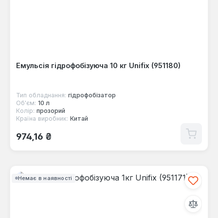
Емульсія гідрофобізуюча 10 кг Unifix (951180)
Тип обладнання:
гідрофобізатор
Об'єм:
10 л
Колір:
прозорий
Країна виробник:
Китай
Звичайна ціна:
974,16 ₴
Немає в наявності