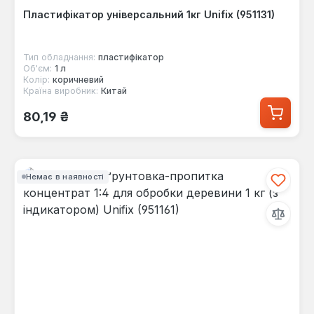
Пластифікатор універсальний 1кг Unifix (951131)
Тип обладнання:
пластифікатор
Об'єм:
1 л
Колір:
коричневий
Країна виробник:
Китай
Звичайна ціна:
80,19 ₴
Немає в наявності