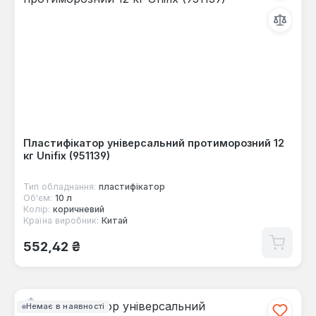
Пластифікатор універсальний протиморозний 12
кг Unifix (951139)
Тип обладнання:
пластифікатор
Об'єм:
10 л
Колір:
коричневий
Країна виробник:
Китай
Звичайна ціна:
552,42 ₴
Немає в наявності