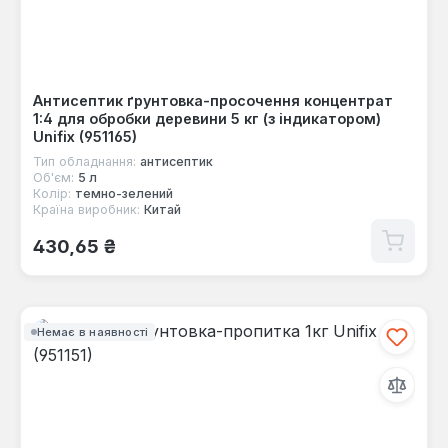
Антисептик ґрунтовка-просочення концентрат
1:4 для обробки деревини 5 кг (з індикатором)
Unifix (951165)
Тип обладнання:
антисептик
Об'єм:
5 л
Колір:
темно-зелений
Країна виробник:
Китай
Звичайна ціна:
430,65 ₴
Немає в наявності