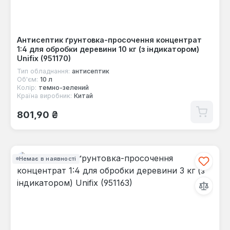
Антисептик ґрунтовка-просочення концентрат
1:4 для обробки деревини 10 кг (з індикатором)
Unifix (951170)
Тип обладнання:
антисептик
Об'єм:
10 л
Колір:
темно-зелений
Країна виробник:
Китай
Звичайна ціна:
801,90 ₴
Немає в наявності