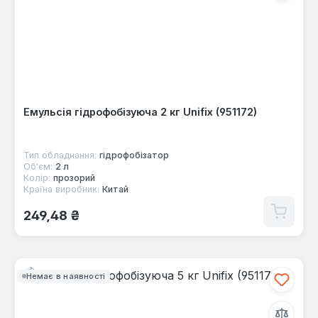
Емульсія гідрофобізуюча 2 кг Unifix (951172)
Тип обладнання:
гідрофобізатор
Об'єм:
2 л
Колір:
прозорий
Країна виробник:
Китай
Звичайна ціна:
249,48 ₴
Немає в наявності