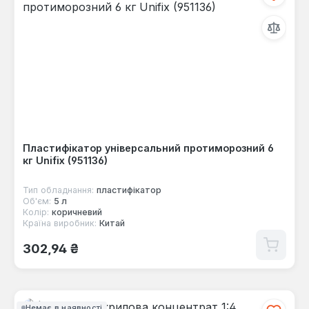
Пластифікатор універсальний протиморозний 6
кг Unifix (951136)
Тип обладнання:
пластифікатор
Об'єм:
5 л
Колір:
коричневий
Країна виробник:
Китай
Звичайна ціна:
302,94 ₴
Немає в наявності