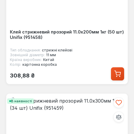
Клей стрижневий прозорий 11.0х200мм 1кг (50 шт)
Unifix (951458)
Тип обладнання:
стрижні клейові
Зовнішній діаметр:
11 мм
Країна виробник:
Китай
Колір:
картонна коробка
Звичайна ціна:
308,88 ₴
В наявності