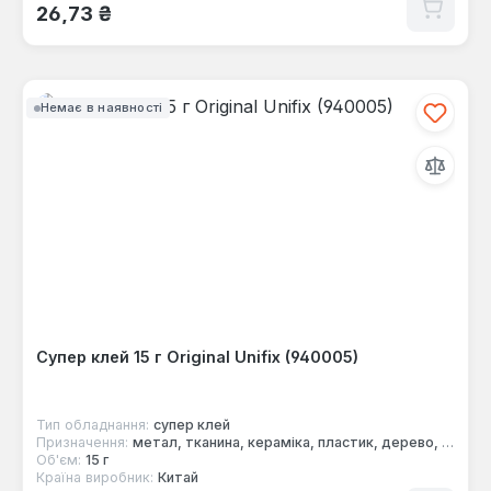
Звичайна ціна:
26,73 ₴
Немає в наявності
Супер клей 15 г Original Unifix (940005)
Тип обладнання:
супер клей
Призначення:
метал, тканина, кераміка, пластик, дерево, гума
Об'єм:
15 г
Країна виробник:
Китай