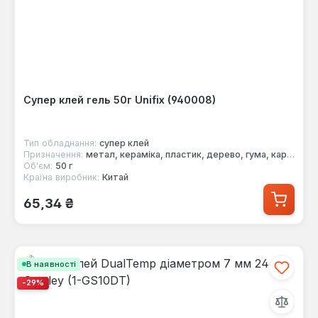
Супер клей гель 50г Unifix (940008)
Тип обладнання:
супер клей
Призначення:
метал, кераміка, пластик, дерево, гума, картон, скло
Об'єм:
50 г
Країна виробник:
Китай
Звичайна ціна:
65,34 ₴
В наявності
-29%