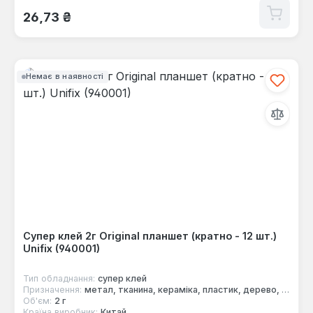
Звичайна ціна:
26,73 ₴
Немає в наявності
Супер клей 2г Original планшет (кратно - 12 шт.)
Unifix (940001)
Тип обладнання:
супер клей
Призначення:
метал, тканина, кераміка, пластик, дерево, гума
Об'єм:
2 г
Країна виробник:
Китай