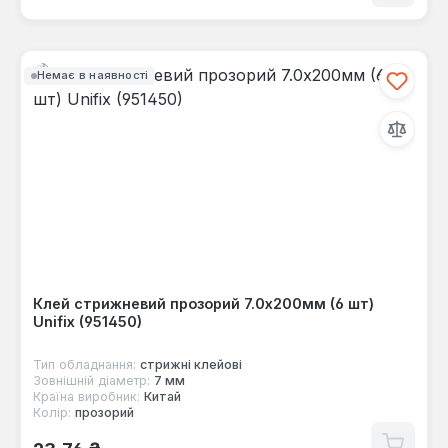
Немає в наявності
Клей стрижневий прозорий 7.0х200мм (6 шт)
Unifix (951450)
Тип обладнання:
стрижні клейові
Зовнішній діаметр:
7 мм
Країна виробник:
Китай
Колір:
прозорий
Звичайна ціна: