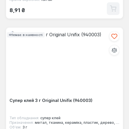
Звичайна ціна:
8,91 ₴
Немає в наявності
Супер клей 3 г Оriginal Unifix (940003)
Тип обладнання:
супер клей
Призначення:
метал, тканина, кераміка, пластик, дерево, гума
Об'єм:
3 г