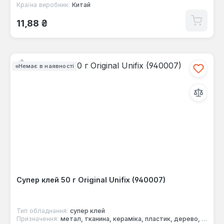
Країна виробник:
Китай
Звичайна ціна:
11,88 ₴
Немає в наявності
Супер клей 50 г Original Unifix (940007)
Тип обладнання:
супер клей
Призначення:
метал, тканина, кераміка, пластик, дерево, гума