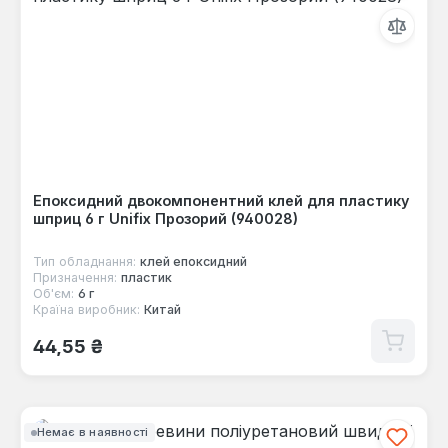
Епоксидний двокомпонентний клей для пластику
шприц 6 г Unifix Прозорий (940028)
Тип обладнання:
клей епоксидний
Призначення:
пластик
Об'єм:
6 г
Країна виробник:
Китай
Звичайна ціна:
44,55 ₴
Немає в наявності