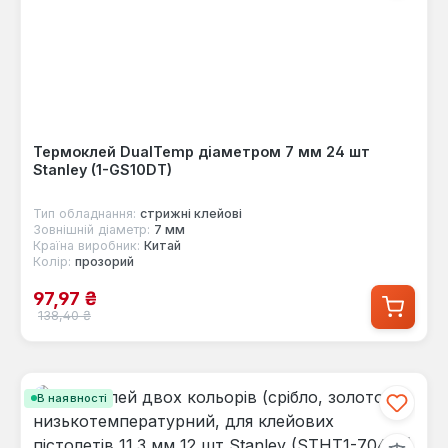
Термоклей DualTemp діаметром 7 мм 24 шт
Stanley (1-GS10DT)
Тип обладнання:
стрижні клейові
Зовнішній діаметр:
7 мм
Країна виробник:
Китай
Колір:
прозорий
Ціна продажу:
97,97 ₴
Звичайна ціна:
138,40 ₴
В наявності