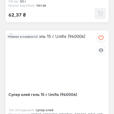
Об'єм:
50 г
Країна виробник:
Китай
Звичайна ціна:
62,37 ₴
Немає в наявності
Супер клей гель 15 г Unifix (940006)
Тип обладнання:
супер клей