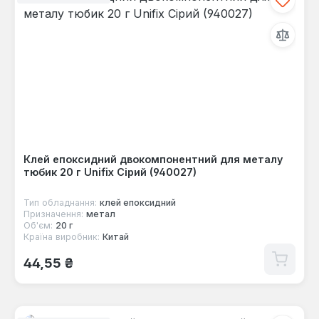
Клей епоксидний двокомпонентний для металу
тюбик 20 г Unifix Сірий (940027)
Тип обладнання:
клей епоксидний
Призначення:
метал
Об'єм:
20 г
Країна виробник:
Китай
Звичайна ціна:
44,55 ₴