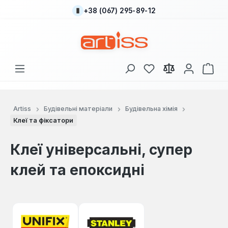
+38 (067) 295-89-12
Перейти до основного вмісту
У вас є 0 у списку
Кош
Artiss
Будівельні матеріали
Будівельна хімія
Клеї та фіксатори
Клеї універсальні, супер
клей та епоксидні