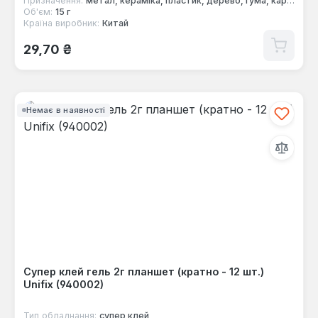
Призначення:
метал, кераміка, пластик, дерево, гума, картон, скло
Об'єм:
15 г
Країна виробник:
Китай
Звичайна ціна:
29,70 ₴
Немає в наявності
Супер клей гель 2г планшет (кратно - 12 шт.)
Unifix (940002)
Тип обладнання:
супер клей