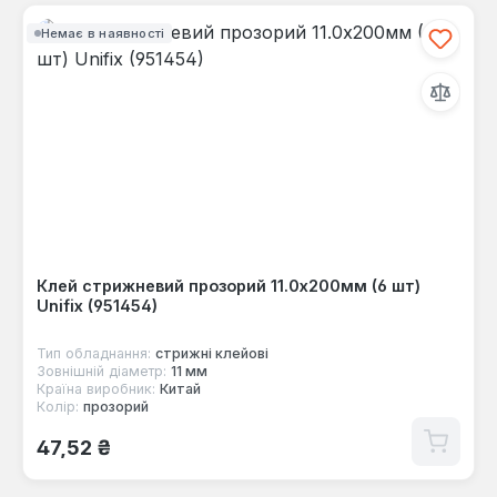
Немає в наявності
Клей стрижневий прозорий 11.0х200мм (6 шт)
Unifix (951454)
Тип обладнання:
стрижні клейові
Зовнішній діаметр:
11 мм
Країна виробник:
Китай
Колір:
прозорий
Звичайна ціна:
47,52 ₴