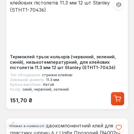
Термоклей трьох кольорів (червоний, зелений,
синій), низькотемпературний, для клейових
пістолетів 11.3 мм 12 шт Stanley (STHT1-70436)
Тип обладнання:
стрижні клейові
Зовнішній діаметр:
11.3 мм
Країна виробник:
Китай
Колір:
синій, червоний, зелений
Звичайна ціна:
151,70 ₴
Немає в наявності