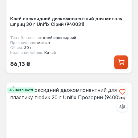
Клей епоксидний двокомпонентний для металу
шприц 30 г Unifix Сірий (940031)
Тип обладнання:
клей епоксидний
Призначення:
метал
Об'єм:
30 г
Країна виробник:
Китай
Звичайна ціна:
86,13 ₴
В наявності