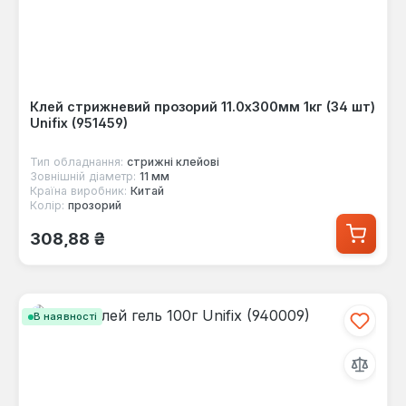
Клей стрижневий прозорий 11.0х300мм 1кг (34 шт)
Unifix (951459)
Тип обладнання:
стрижні клейові
Зовнішній діаметр:
11 мм
Країна виробник:
Китай
Колір:
прозорий
Звичайна ціна:
308,88 ₴
В наявності