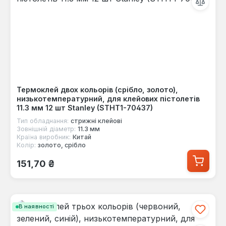
Термоклей двох кольорів (срібло, золото),
низькотемпературний, для клейових пістолетів
11.3 мм 12 шт Stanley (STHT1-70437)
Тип обладнання:
стрижні клейові
Зовнішній діаметр:
11.3 мм
Країна виробник:
Китай
Колір:
золото, срібло
Звичайна ціна:
151,70 ₴
В наявності