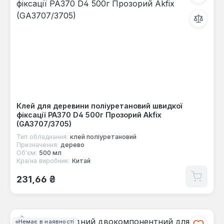
Клей для деревини поліуретановий швидкої
фіксації PA370 D4 500г Прозорий Akfix
(GA3707/3705)
Тип обладнання:
клей поліуретановий
Призначення:
дерево
Об'єм:
500 мл
Країна виробник:
Китай
Звичайна ціна:
231,66 ₴
Немає в наявності