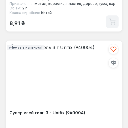
Призначення:
метал, кераміка, пластик, дерево, гума, картон, скло
Об'єм:
2 г
Країна виробник:
Китай
Звичайна ціна:
8,91 ₴
Немає в наявності
Супер клей гель 3 г Unifix (940004)