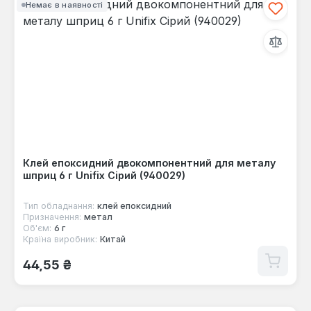
Немає в наявності
Клей епоксидний двокомпонентний для металу
шприц 6 г Unifix Сірий (940029)
Тип обладнання:
клей епоксидний
Призначення:
метал
Об'єм:
6 г
Країна виробник:
Китай
Звичайна ціна:
44,55 ₴