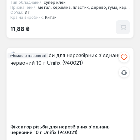
Тип обладнання:
супер клей
Призначення:
метал, кераміка, пластик, дерево, гума, картон, скло
Об'єм:
3 г
Країна виробник:
Китай
Звичайна ціна:
11,88 ₴
Немає в наявності
Фіксатор різьби для нерозбірних з'єднань
червоний 10 г Unifix (940021)