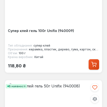
Супер клей гель 100г Unifix (940009)
Тип обладнання:
супер клей
Призначення:
кераміка, пластик, дерево, гума, картон, скло, шкіра, папір
Об'єм:
100 г
Країна виробник:
Китай
Звичайна ціна:
118,80 ₴
В наявності