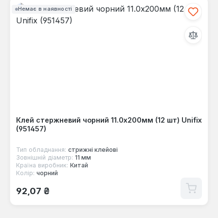
Немає в наявності
Клей стержневий чорний 11.0х200мм (12 шт) Unifix
(951457)
Тип обладнання:
стрижні клейові
Зовнішній діаметр:
11 мм
Країна виробник:
Китай
Колір:
чорний
Звичайна ціна:
92,07 ₴