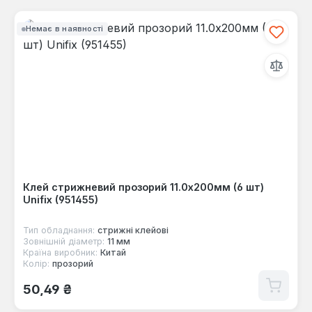
Немає в наявності
Клей стрижневий прозорий 11.0х200мм (6 шт)
Unifix (951455)
Тип обладнання:
стрижні клейові
Зовнішній діаметр:
11 мм
Країна виробник:
Китай
Колір:
прозорий
Звичайна ціна:
50,49 ₴