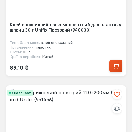
Клей епоксидний двокомпонентний для пластику
шприц 30 г Unifix Прозорий (940030)
Тип обладнання:
клей епоксидний
Призначення:
пластик
Об'єм:
30 г
Країна виробник:
Китай
Звичайна ціна:
89,10 ₴
В наявності