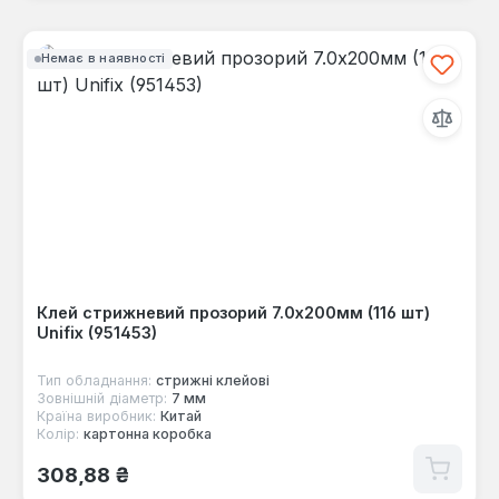
Немає в наявності
Клей стрижневий прозорий 7.0х200мм (116 шт)
Unifix (951453)
Тип обладнання:
стрижні клейові
Зовнішній діаметр:
7 мм
Країна виробник:
Китай
Колір:
картонна коробка
Звичайна ціна:
308,88 ₴