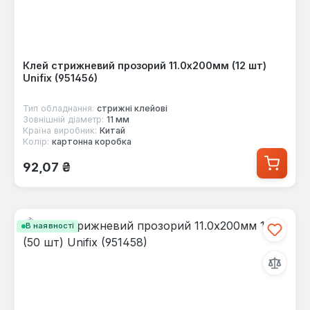
Клей стрижневий прозорий 11.0х200мм (12 шт)
Unifix (951456)
Тип обладнання:
стрижні клейові
Зовнішній діаметр:
11 мм
Країна виробник:
Китай
Колір:
картонна коробка
Звичайна ціна:
92,07 ₴
В наявності