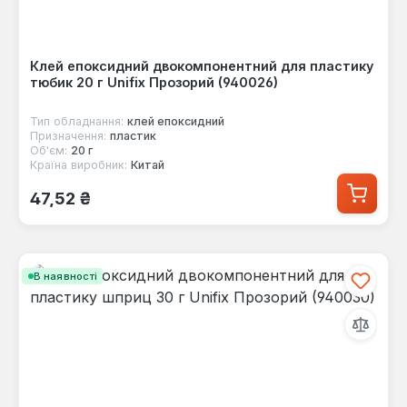
Клей епоксидний двокомпонентний для пластику
тюбик 20 г Unifix Прозорий (940026)
Тип обладнання:
клей епоксидний
Призначення:
пластик
Об'єм:
20 г
Країна виробник:
Китай
Звичайна ціна:
47,52 ₴
В наявності