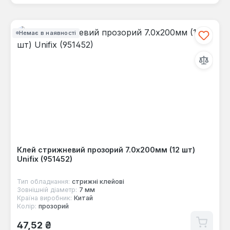
Немає в наявності
Клей стрижневий прозорий 7.0х200мм (12 шт)
Unifix (951452)
Тип обладнання:
стрижні клейові
Зовнішній діаметр:
7 мм
Країна виробник:
Китай
Колір:
прозорий
Звичайна ціна:
47,52 ₴