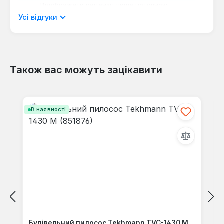
Відображати рецензії лише поточною
мовою.
Усі відгуки
Також вас можуть зацікавити
Відгуків не знайдено. Поділіться
своїми знаннями з іншими.
Пропустити галерею продуктів
В наявності
Будівельний пилосос Tekhmann TVC-1430 M