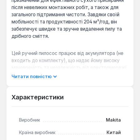
призначений для ефективного сухого прибирання
після невеликих монтажних робіт, а також для
загального підтримання чистоти. Завдяки своїй
мобільності та продуктивності 204 м³/год, він
забезпечує швидке та зручне видалення пилу та
дрібного сміття.
Цей ручний пилосос працює від акумулятора (не
входить до комплекту), що надає йому високу
маневреність та незалежність від електромережі.
Об'єм пилозбірника становить 3 літри, що
Читати повністю
достатньо для виконання більшості завдань без
частого спорожнення. Інструмент оснащений
електронним регулятором об'єму повітря, який
Характеристики
дозволяє вибирати між високим та низьким
режимами, оптимізуючи роботу залежно від типу
забруднення та економлячи заряд акумулятора.
Виробник
Makita
Країна виробник
Китай
Функція повітродувки:
Пилосос може