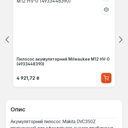
Пилосос акумуляторний Milwaukee M12 HV-0
(4933448390)
Звичайна ціна:
4 921,72 ₴
Опис
Акумуляторний пилосос Makita DVC350Z