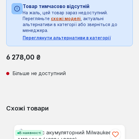
Товар тимчасово відсутній
На жаль, цей товар зараз недоступний.
Перегляньте
схожі моделі
, актуальні
альтернативи в категорії або зверніться до
менеджера.
Переглянути альтернативи в категорії
Звичайна ціна:
6 278,00 ₴
Більше не доступний
Схожі товари
Пропустити галерею продуктів
В наявності