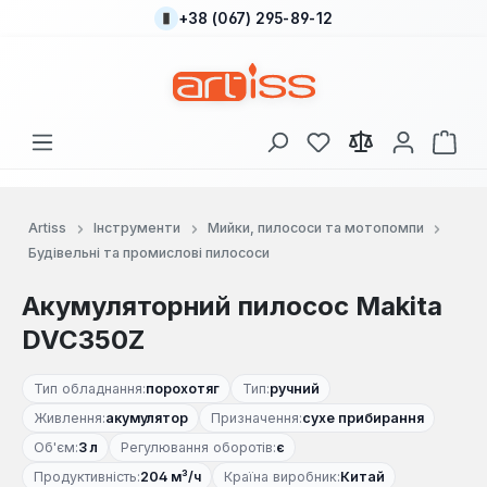
+38 (067) 295-89-12
Перейти до основного вмісту
У вас є 0 у списку
Кош
Artiss
Інструменти
Мийки, пилососи та мотопомпи
Будівельні та промислові пилососи
Акумуляторний пилосос Makita
DVC350Z
Тип обладнання:
порохотяг
Тип:
ручний
Живлення:
акумулятор
Призначення:
сухе прибирання
Об'єм:
3 л
Регулювання оборотів:
є
Продуктивність:
204 м³/ч
Країна виробник:
Китай