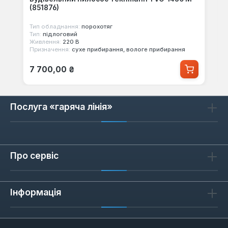
(851876)
Тип обладнання:
порохотяг
Тип:
підлоговий
Живлення:
220 В
Призначення:
сухе прибирання, вологе прибирання
Звичайна ціна:
7 700,00 ₴
Послуга «гаряча лінія»
Про сервіс
Інформація