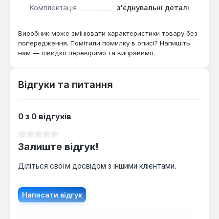
для оперативного прибирання в умовах, де доступ
Комплектація
з'єднувальні деталі
до електромережі обмежений або потрібна
висока мобільність.
Виробник може змінювати характеристики товару без
попередження. Помітили помилку в описі? Напишіть
нам — швидко перевіримо та виправимо.
Відгуки та питання
0 з 0 відгуків
Середня оцінка 0 з 5 зірок
Залиште відгук!
Діліться своїм досвідом з іншими клієнтами.
Написати відгук