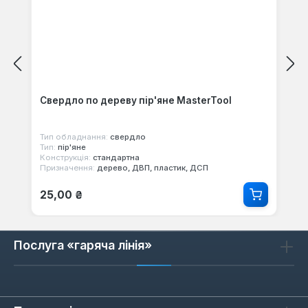
Свердло по дереву пір'яне MasterTool
Тип обладнання:
свердло
Тип:
пір'яне
Конструкція:
стандартна
Призначення:
дерево, ДВП, пластик, ДСП
Звичайна ціна:
25,00 ₴
Послуга «гаряча лінія»