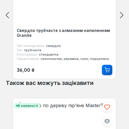
Свердло трубчасте з алмазним напиленням
Granite
Тип обладнання:
свердло
Тип:
трубчасте
Конструкція:
стандартна
Призначення:
склопластик, кераміка, скло, порцеляна, дзеркало
Звичайна ціна:
36,00 ₴
Також вас можуть зацікавити
Пропустити галерею продуктів
В наявності