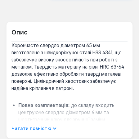
Опис
Корончасте свердло діаметром 65 мм
виготовлене з швидкоріжучої сталі HSS 4341, що
забезпечує високу зносостійкість при роботі з
металом. Твердість матеріалу на рівні HRC 63-64
дозволяє ефективно обробляти тверді металеві
поверхні. Циліндричний хвостовик забезпечує
надійне кріплення в патроні.
Повна комплектація:
до складу входить
центруюче свердло діаметром 6 мм та
шестигранний ключ для зручної заміни.
Зручне зберігання:
інструмент постачається
Читати повністю
в пластиковому кейсі для захисту від