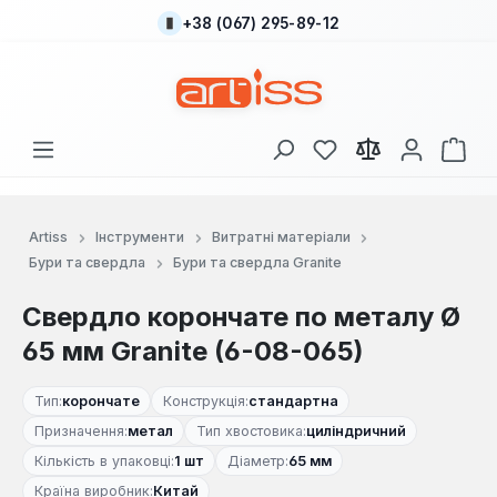
+38 (067) 295-89-12
Перейти до основного вмісту
У вас є 0 у списку
Кош
Artiss
Інструменти
Витратні матеріали
Бури та свердла
Бури та свердла Granite
Свердло корончате по металу Ø
65 мм Granite (6-08-065)
Тип:
корончате
Конструкція:
стандартна
Призначення:
метал
Тип хвостовика:
циліндричний
Кількість в упаковці:
1 шт
Діаметр:
65 мм
Країна виробник:
Китай