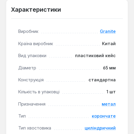
пошкоджень.
Характеристики
Свердло призначене для створення точних
отворів великого діаметру в листовому та
Виробник
Granite
профільному металі. Воно підходить для
використання в майстернях, на виробництві та для
Країна виробник
Китай
серйозних домашніх ремонтних завдань, де
потрібна чистота обробки та довговічність
Вид упаковки
пластиковий кейс
інструменту.
Діаметр
65 мм
Конструкція
стандартна
Кількість в упаковці
1 шт
Призначення
метал
Тип
корончате
Тип хвостовика
циліндричний