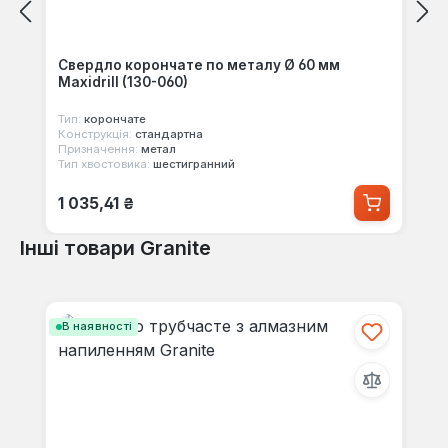
Свердло корончате по металу Ø 60 мм
Maxidrill (130-060)
Тип:
корончате
Конструкція:
стандартна
Призначення:
метал
Тип хвостовика:
шестигранний
Звичайна ціна:
1 035,41 ₴
Інші товари Granite
Пропустити галерею продуктів
В наявності