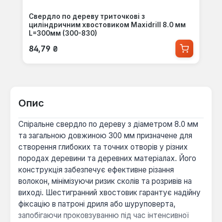
Свердло по дереву триточкові з
циліндричним хвостовиком Maxidrill 8.0 мм
L=300мм (300-830)
Звичайна ціна:
84,79 ₴
Опис
Спіральне свердло по дереву з діаметром 8.0 мм
та загальною довжиною 300 мм призначене для
створення глибоких та точних отворів у різних
породах деревини та деревних матеріалах. Його
конструкція забезпечує ефективне різання
волокон, мінімізуючи ризик сколів та розривів на
виході. Шестигранний хвостовик гарантує надійну
фіксацію в патроні дриля або шуруповерта,
запобігаючи проковзуванню під час інтенсивної