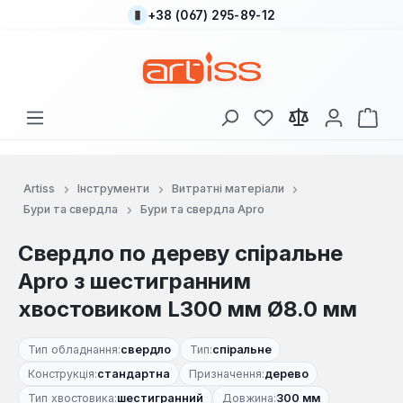
+38 (067) 295-89-12
Перейти до основного вмісту
У вас є 0 у списку
Кош
Artiss
Інструменти
Витратні матеріали
Бури та свердла
Бури та свердла Apro
Свердло по дереву спіральне
Apro з шестигранним
хвостовиком L300 мм Ø8.0 мм
Тип обладнання:
свердло
Тип:
спіральне
Конструкція:
стандартна
Призначення:
дерево
Тип хвостовика:
шестигранний
Довжина:
300 мм