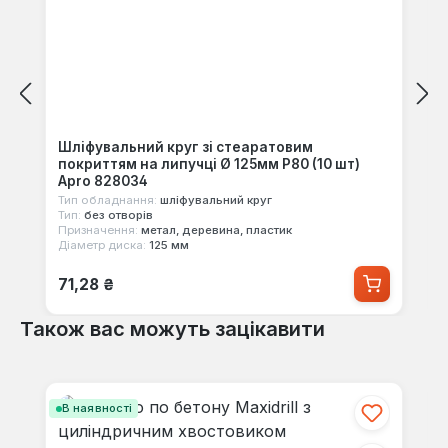
Шліфувальний круг зі стеаратовим
покриттям на липучці Ø 125мм P80 (10 шт)
Apro 828034
Тип обладнання:
шліфувальний круг
Тип:
без отворів
Призначення:
метал, деревина, пластик
Діаметр диска:
125 мм
Звичайна ціна:
71,28 ₴
Також вас можуть зацікавити
Пропустити галерею продуктів
В наявності