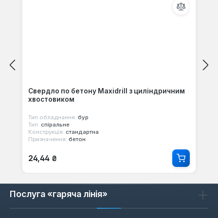
Свердло по бетону Maxidrill з циліндричним
хвостовиком
Тип обладнання:
бур
Тип:
спіральне
Конструкція:
стандартна
Призначення:
бетон
Звичайна ціна:
24,44 ₴
Послуга «гаряча лінія»