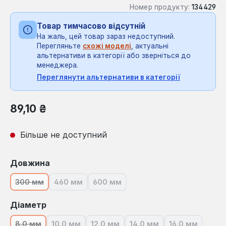
Номер продукту:
134429
Товар тимчасово відсутній
На жаль, цей товар зараз недоступний.
Перегляньте
схожі моделі
, актуальні
альтернативи в категорії або зверніться до
менеджера.
Переглянути альтернативи в категорії
Звичайна ціна:
89,10 ₴
Більше не доступний
Виберіть
Довжина
300 мм
460 мм
600 мм
(Ця опція наразі недоступна.)
(Ця опція наразі недоступна.)
(Ця опція наразі недоступна.)
Виберіть
Діаметр
8.0 мм
10.0 мм
12.0 мм
14.0 мм
16.0 мм