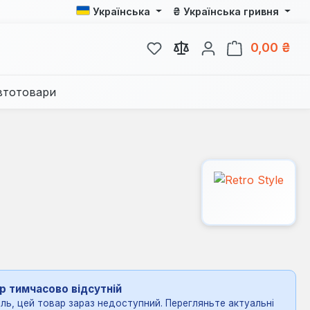
₴
Українська
Українська гривня
У вас є 0 у списку бажань
Кош
0,00 ₴
втотовари
р тимчасово відсутній
ль, цей товар зараз недоступний. Перегляньте актуальні