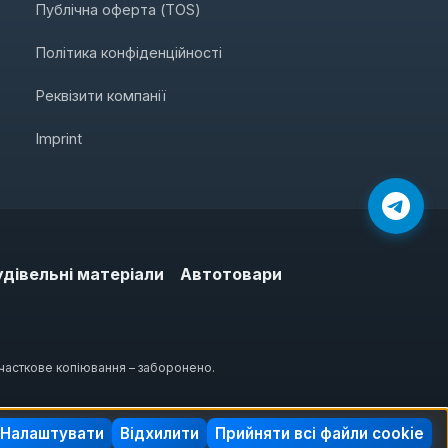
Публічна оферта (TOS)
Політика конфіденційності
Реквізити компанії
Imprint
удівельні матеріали
Автотовари
 часткове копіювання – заборонено.
Налаштувати
Відхилити
Прийняти всі файли cookie