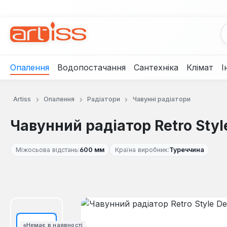
рейти до основного вмісту
Перейти до пошуку
Перейти до основної навігації
Опалення
Водопостачання
Сантехніка
Клімат
І
Artiss
Опалення
Радіатори
Чавунні радіатори
Чавунний радіатор Retro Style
Міжосьова відстань:
600 мм
Країна виробник:
Туреччина
Пропустити галерею зображень
Немає в наявності