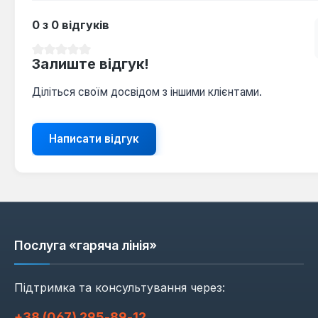
0 з 0 відгуків
Середня оцінка 0 з 5 зірок
Залиште відгук!
Діліться своїм досвідом з іншими клієнтами.
Написати відгук
Послуга «гаряча лінія»
Підтримка та консультування через:
+38 (067) 295‑89‑12