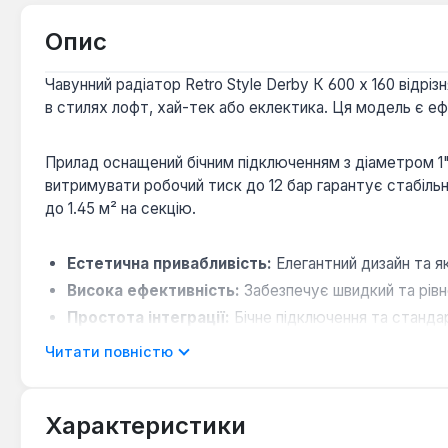
Опис
Чавунний радіатор Retro Style Derby К 600 x 160 відр
в стилях лофт, хай-тек або еклектика. Ця модель є еф
Прилад оснащений бічним підключенням з діаметром 1"
витримувати робочий тиск до 12 бар гарантує стабільн
до 1.45 м² на секцію.
Естетична привабливість:
Елегантний дизайн та я
Висока ефективність:
Забезпечує швидкий та рівно
Простота інтеграції:
Бічне підключення та станд
Довговічність та надійність:
Чавунна конструкція
Читати повністю
Радіатор Retro Style Derby К 600 x 160 є оптимальним
Характеристики
вимогами до естетики та ефективності опалення. Він 