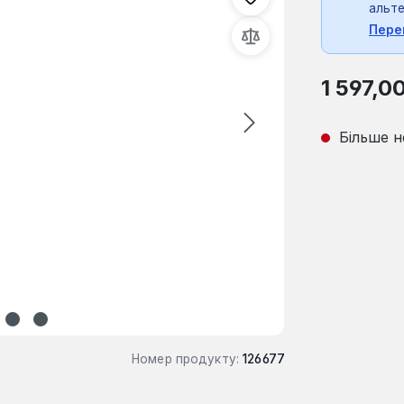
альте
Пере
Звичайна ці
1 597,0
Більше н
Номер продукту:
126677