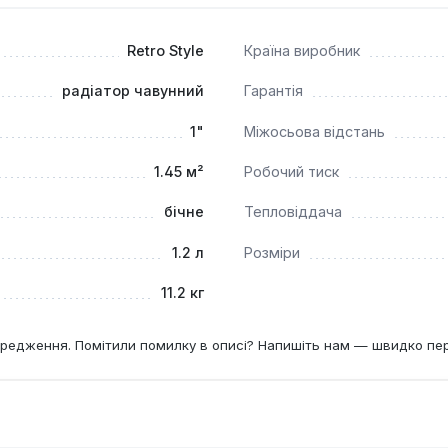
Retro Style
Країна виробник
радіатор чавунний
Гарантія
1"
Міжосьова відстань
1.45 м²
Робочий тиск
бічне
Тепловіддача
1.2 л
Розміри
11.2 кг
редження. Помітили помилку в описі? Напишіть нам — швидко пе