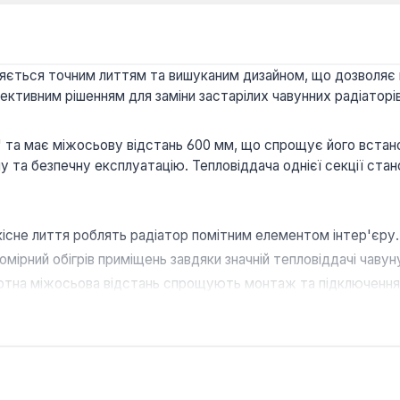
ізняється точним литтям та вишуканим дизайном, що дозволяє 
ективним рішенням для заміни застарілих чавунних радіаторі
 та має міжосьову відстань 600 мм, що спрощує його встано
у та безпечну експлуатацію. Тепловіддача однієї секції ста
кісне лиття роблять радіатор помітним елементом інтер'єру.
мірний обігрів приміщень завдяки значній тепловіддачі чавун
артна міжосьова відстань спрощують монтаж та підключення
 забезпечує тривалий термін служби та стійкість до експлуа
 вибором для житлових та комерційних приміщень, де важливе
підходить для створення комфортного мікроклімату в просто