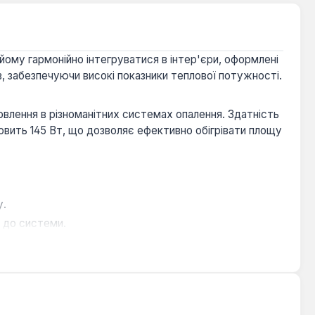
йому гармонійно інтегруватися в інтер'єри, оформлені
в, забезпечуючи високі показники теплової потужності.
влення в різноманітних системах опалення. Здатність
новить 145 Вт, що дозволяє ефективно обігрівати площу
у.
 до системи.
таційних навантажень.
 поєднання класичної надійності чавуну з сучасними
рах з різними архітектурними рішеннями.