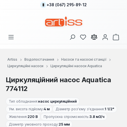
+38 (067) 295-89-12
Перейти до основного вмісту
У вас є 0 у списку
Кош
Artiss
Водопостачання
Насоси та насосні станції
Циркуляційні насоси
Циркуляційні насоси Aquatica
Циркуляційний насос Aquatica
774112
Тип обладнання:
насос циркуляційний
Ум. висота підйому:
4 м
Діаметр роз'єму з'єднання:
1 1/2"
Живлення:
220 В
Пропускна спроможність:
3.8 м3/ч
Діаметр умовного проходу:
25 мм