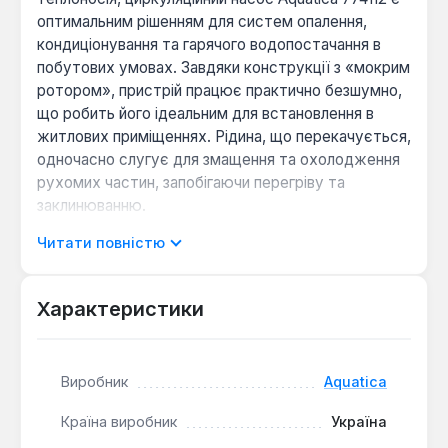
оптимальним рішенням для систем опалення,
кондиціонування та гарячого водопостачання в
побутових умовах. Завдяки конструкції з «мокрим
ротором», пристрій працює практично безшумно,
що робить його ідеальним для встановлення в
житлових приміщеннях. Рідина, що перекачується,
одночасно слугує для змащення та охолодження
рухомих частин, запобігаючи перегріву та
заклинюванню.
Читати повністю
Корпус насосної частини виготовлений з міцного
чавуну, що забезпечує довговічність та стійкість
до корозії. Вал двигуна з кераміки та робоче
Характеристики
колесо з технополімеру гарантують високу
зносостійкість та надійність в експлуатації.
Асинхронний тришвидкісний двигун з мідними
Виробник
Aquatica
обмотками статора та гільзою з нержавіючої сталі
AISI 304 забезпечує стабільну роботу та
Країна виробник
Україна
можливість регулювання продуктивності