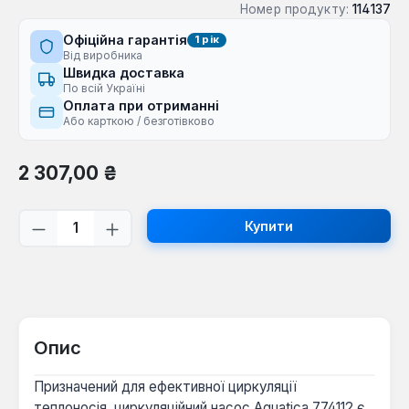
Номер продукту:
114137
Офіційна гарантія
1 рік
Від виробника
Швидка доставка
По всій Україні
Оплата при отриманні
Або карткою / безготівково
Звичайна ціна:
2 307,00 ₴
Кількість товару: Введіть потрібну кі
Купити
Опис
Призначений для ефективної циркуляції
теплоносія, циркуляційний насос Aquatica 774112 є