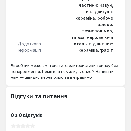
захисту IP44 та клас ізоляції H підтверджують
частини: чавун,
надійність та безпеку експлуатації пристрою.
вал двигуна:
кераміка, робоче
колесо:
технополімер,
гільза: нержавіюча
Додаткова
сталь, підшипник:
інформація
кераміка/графіт
Виробник може змінювати характеристики товару без
попередження. Помітили помилку в описі? Напишіть
нам — швидко перевіримо та виправимо.
Відгуки та питання
0 з 0 відгуків
Середня оцінка 0 з 5 зірок