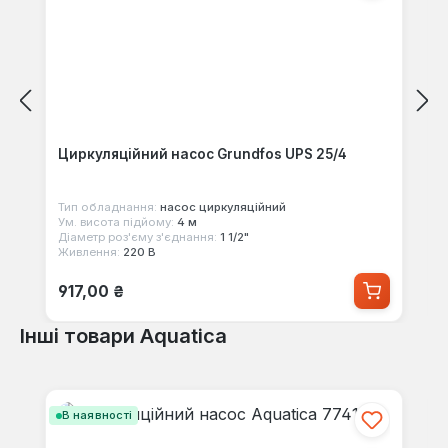
Циркуляційний насос Grundfos UPS 25/4
Тип обладнання:
насос циркуляційний
Ум. висота підйому:
4 м
Діаметр роз'єму з'єднання:
1 1/2"
Живлення:
220 В
Звичайна ціна:
917,00 ₴
Інші товари Aquatica
Пропустити галерею продуктів
В наявності