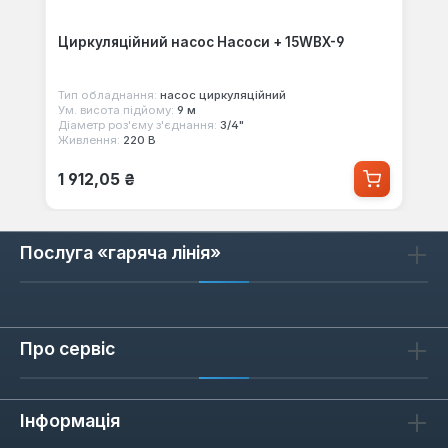
Циркуляційний насос Насоси + 15WBX-9
Тип обладнання:
насос циркуляційний
Ум. висота підйому:
9 м
Діаметр роз'єму з'єднання:
3/4"
Живлення:
220 В
Звичайна ціна:
1 912,05 ₴
Послуга «гаряча лінія»
Про сервіс
Інформація