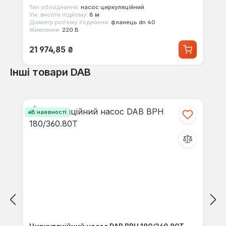
Тип обладнання:
насос циркуляційний
Ум. висота підйому:
8 м
Діаметр роз'єму з'єднання:
фланець dn 40
Живлення:
220 В
Звичайна ціна:
21 974,85 ₴
Інші товари DAB
Пропустити галерею продуктів
В наявності