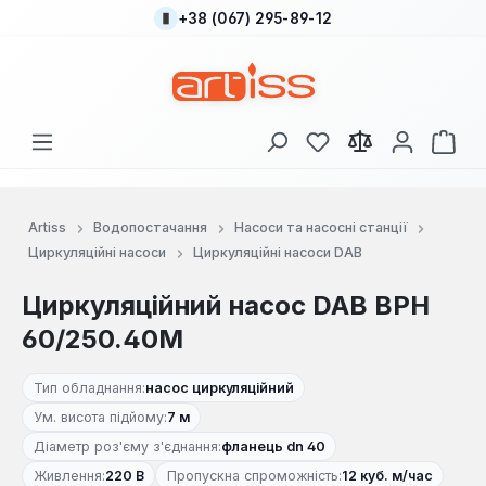
+38 (067) 295-89-12
Перейти до основного вмісту
У вас є 0 у списку
Кош
Artiss
Водопостачання
Насоси та насосні станції
Циркуляційні насоси
Циркуляційні насоси DAB
Циркуляційний насос DAB BPH
60/250.40M
Тип обладнання:
насос циркуляційний
Ум. висота підйому:
7 м
Діаметр роз'єму з'єднання:
фланець dn 40
Живлення:
220 В
Пропускна спроможність:
12 куб. м/час