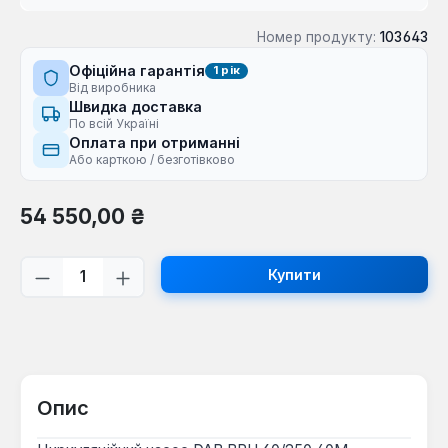
Номер продукту:
103643
Офіційна гарантія
1 рік
Від виробника
Швидка доставка
По всій Україні
Оплата при отриманні
Або карткою / безготівково
Звичайна ціна:
54 550,00 ₴
Кількість товару: Введіть потрібну кі
Купити
Опис