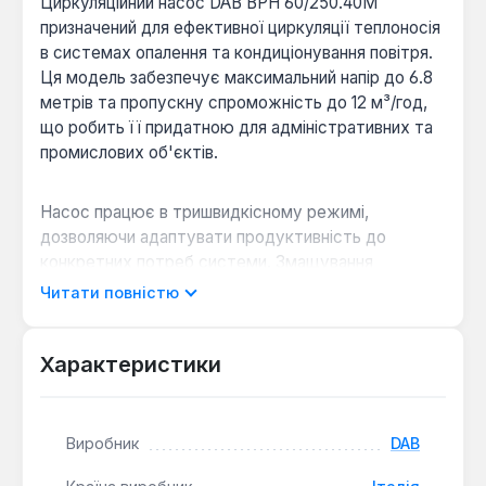
Циркуляційний насос DAB BPH 60/250.40M
призначений для ефективної циркуляції теплоносія
в системах опалення та кондиціонування повітря.
Ця модель забезпечує максимальний напір до 6.8
метрів та пропускну спроможність до 12 м³/год,
що робить її придатною для адміністративних та
промислових об'єктів.
Насос працює в тришвидкісному режимі,
дозволяючи адаптувати продуктивність до
конкретних потреб системи. Змащування
підшипників здійснюється за рахунок
Читати повністю
перекачуваної рідини, що спрощує
обслуговування та підвищує надійність.
Конструкція з чавунним гідравлічним корпусом та
Характеристики
робочим колесом з технічного полімеру гарантує
довговічність.
Виробник
DAB
Тришвидкісний режим роботи:
Дозволяє