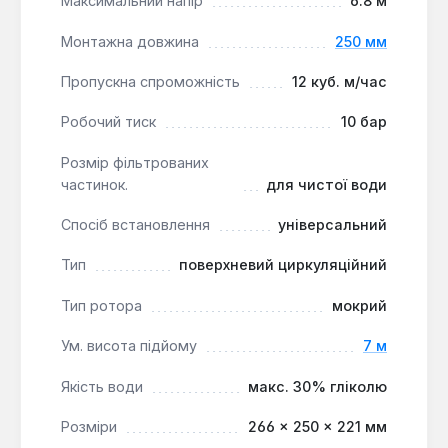
інших об'єктах, де потрібна надійна та гнучка
Максимальний напір
6.8 м
циркуляція теплоносія. Він ефективно працює з
Монтажна довжина
250 мм
чистою водою або рідинами з вмістом гліколю до
30% при температурі до 110°C та робочому тиску
Пропускна спроможність
12 куб. м/час
до 10 бар.
Робочий тиск
10 бар
Розмір фільтрованих
частинок.
для чистої води
Спосіб встановлення
універсальний
Тип
поверхневий циркуляційний
Тип ротора
мокрий
Ум. висота підйому
7 м
Якість води
макс. 30% гліколю
Розміри
266 × 250 × 221 мм