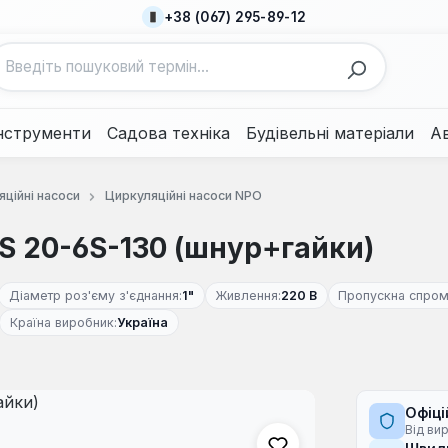
+38 (067) 295-89-12
нструменти
Садова техніка
Будівельні матеріали
А
ційні насоси
Циркуляційні насоси NPO
S 20-6S-130 (шнур+гайки)
Діаметр роз'єму з'єднання:
1"
Живлення:
220 В
Пропускна спром
Країна виробник:
Україна
Офіці
Від ви