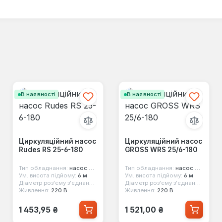
В наявності
В наявності
Циркуляційний насос
Циркуляційний насос
Rudes RS 25-6-180
GROSS WRS 25/6-180
Тип обладнання:
насос циркуляційний
Тип обладнання:
насос циркуляційний
Ум. висота підйому:
6 м
Ум. висота підйому:
6 м
Діаметр роз'єму з'єднання:
1 1/2"
Діаметр роз'єму з'єднання:
1"
Живлення:
220 В
Живлення:
220 В
Звичайна ціна:
Звичайна ціна:
1 453,95 ₴
1 521,00 ₴