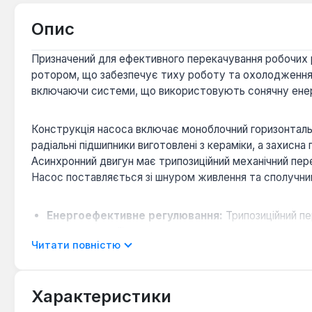
Опис
Призначений для ефективного перекачування робочих 
ротором, що забезпечує тиху роботу та охолодження 
включаючи системи, що використовують сонячну енерг
Конструкція насоса включає моноблочний горизонталь
радіальні підшипники виготовлені з кераміки, а захисна 
Асинхронний двигун має трипозиційний механічний пер
Насос поставляється зі шнуром живлення та сполучним
Енергоефективне регулювання:
Трипозиційний п
електроенергії.
Читати повністю
Тиха робота:
Конструкція з «мокрим» ротором забе
Надійні матеріали:
Використання чавуну, полімеру, 
Широкий діапазон застосування:
Ефективно прац
Характеристики