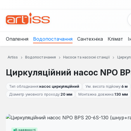
рейти до основного вмісту
Перейти до пошуку
Перейти до основної навігації
Опалення
Водопостачання
Сантехніка
Клімат
І
Artiss
Водопостачання
Насоси та насосні станції
Циркуля
Циркуляційний насос NPO BP
Тип обладнання:
насос циркуляційний
Ум. висота підйому:
6 м
Діаметр умовного проходу:
20 мм
Монтажна довжина:
130 мм
Пропустити галерею зображень
В наявності