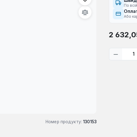
Швид
По всій
Оплат
Або ка
Звичайна ці
2 632,0
Кількіс
Номер продукту:
130153