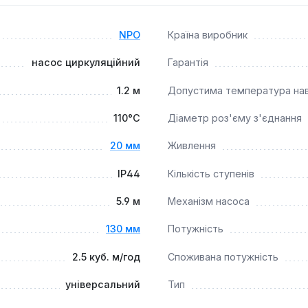
 вибором для систем, де потрібна стабільна циркуляція чис
 комерційних системах опалення та охолодження, де важлив
NPO
Країна виробник
насос циркуляційний
Гарантія
1.2 м
Допустима температура на
110°C
Діаметр роз'єму з'єднання
20 мм
Живлення
IP44
Кількість ступенів
5.9 м
Механізм насоса
130 мм
Потужність
2.5 куб. м/год
Споживана потужність
універсальний
Тип