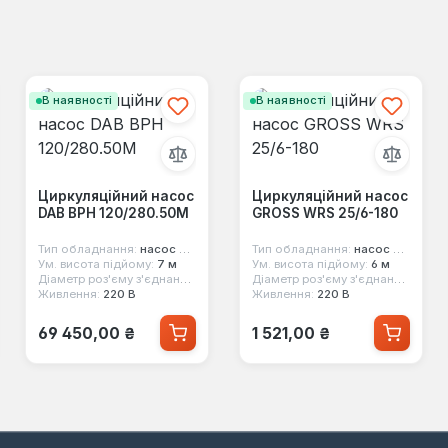
В наявності
В наявності
Циркуляційний насос
Циркуляційний насос
DAB BPH 120/280.50M
GROSS WRS 25/6-180
Тип обладнання:
насос циркуляційний
Тип обладнання:
насос циркуляційний
Ум. висота підйому:
7 м
Ум. висота підйому:
6 м
1/2"
Діаметр роз'єму з'єднання:
фланець dn 50
Діаметр роз'єму з'єднання:
1"
Живлення:
220 В
Живлення:
220 В
Звичайна ціна:
Звичайна ціна:
69 450,00 ₴
1 521,00 ₴