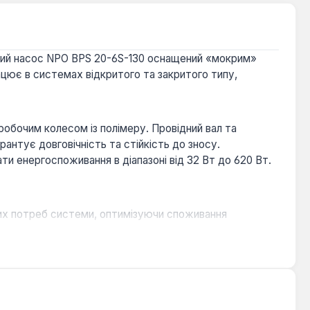
йний насос NPO BPS 20-6S-130 оснащений «мокрим»
ює в системах відкритого та закритого типу,
обочим колесом із полімеру. Провідний вал та
арантує довговічність та стійкість до зносу.
и енергоспоживання в діапазоні від 32 Вт до 620 Вт.
их потреб системи, оптимізуючи споживання
ажливо для житлових приміщень.
ійкість до корозії та зносу.
сосами, підтримуючи температуру рідини до +110°C.