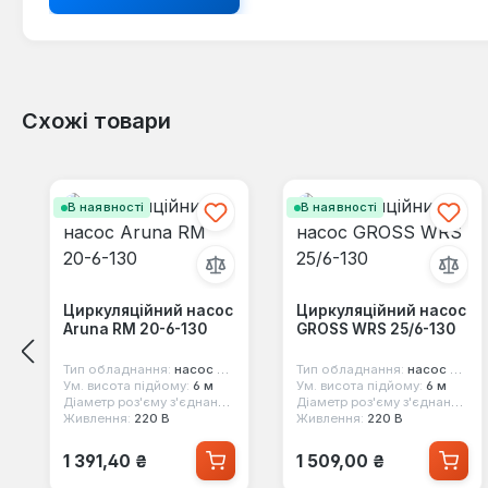
Схожі товари
Пропустити галерею продуктів
В наявності
В наявності
Циркуляційний насос
Циркуляційний насос
Aruna RM 20-6-130
GROSS WRS 25/6-130
Тип обладнання:
насос циркуляційний
Тип обладнання:
насос циркуляційний
Ум. висота підйому:
6 м
Ум. висота підйому:
6 м
Діаметр роз'єму з'єднання:
1"
Діаметр роз'єму з'єднання:
1"
Живлення:
220 В
Живлення:
220 В
Звичайна ціна:
Звичайна ціна:
1 391,40 ₴
1 509,00 ₴