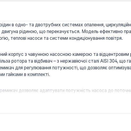
рідин в одно- та двотрубних системах опалення, циркуляці
двигуна рідиною, що перекачується. Модель ефективно прац
ію, теплові насоси та системи кондиціонування повітря.
ний корпус з чавунною насосною камерою та відцентровим р
гільза ротора та відбивач – з нержавіючої сталі AISI 304, що г
емикач для регулювання потужності, що дозволяє оптимізуват
и гайками в комплекті.
еремикач дозволяє адаптувати потужність насоса до поточн
зпечує мінімальний рівень шуму під час експлуатації, що в
кераміки та нержавіючої сталі AISI 304 забезпечує високу ст
ює в системах опалення, кондиціонування та з тепловими на