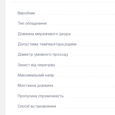
Циркуляційний насос NPO BPS 20-6S-130 є оптимальним
домішок. Його доцільно застосовувати в побутових та
Виробник
та тривалий режим роботи.
Тип обладнання
Довжина мережевого шнура
Допустима температура рідини
Діаметр умовного проходу
Захист від перегріву
Максимальний напір
Монтажна довжина
Пропускна спроможність
Спосіб встановлення