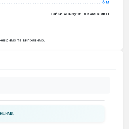
6 м
гайки сполучні в комплекті
ревіримо та виправимо.
іншими.