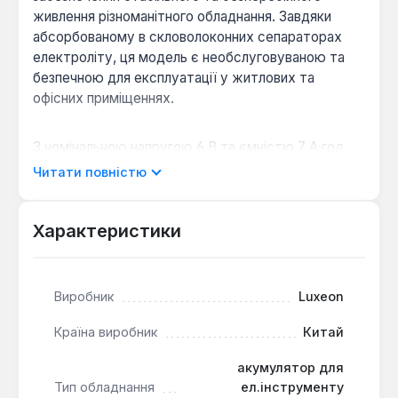
живлення різноманітного обладнання. Завдяки
абсорбованому в скловолоконних сепараторах
електроліту, ця модель є необслуговуваною та
безпечною для експлуатації у житлових та
офісних приміщеннях.
З номінальною напругою 6 В та ємністю 7 А·год,
акумулятор LX 670 є оптимальним рішенням для
Читати повністю
пристроїв, що потребують надійного резервного
джерела енергії. Він ефективно працює в
буферному режимі, забезпечуючи тривалий
Характеристики
термін служби, що може сягати 5-7 років, а за
оптимальних умов експлуатації – до 10-12 років.
Компактні розміри (151x34x100 мм) та невелика
Виробник
Luxeon
вага (близько 1.15 кг) спрощують монтаж та
інтеграцію в системи.
Країна виробник
Китай
акумулятор для
Надійність та безпека:
Технологія AGM
Тип обладнання
ел.інструменту