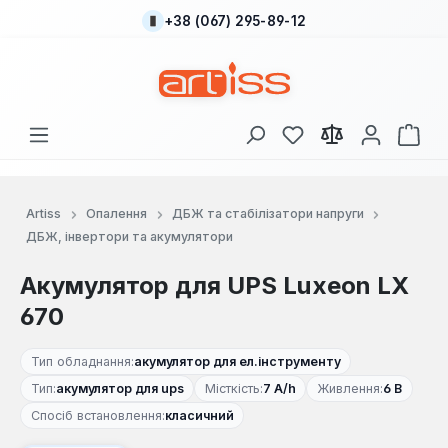
+38 (067) 295-89-12
Перейти до основного вмісту
У вас є 0 у списку
Кош
Artiss
Опалення
ДБЖ та стабілізатори напруги
ДБЖ, інвертори та акумулятори
Акумулятор для UPS Luxeon LX
670
Тип обладнання:
акумулятор для ел.інструменту
Тип:
акумулятор для ups
Місткість:
7 A/h
Живлення:
6 В
Спосіб встановлення:
класичний