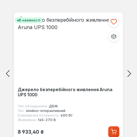
своїми знаннями з іншими.
Пропустити галерею продуктів
В наявності
Джерело безперебійного живлення Aruna
UPS 1000
Тип обладнання:
ДБЖ
Тип:
лінійно-інтерактивний
Електрична потужність:
600 Вт
Живлення:
145-270 В
Звичайна ціна:
8 933,40 ₴