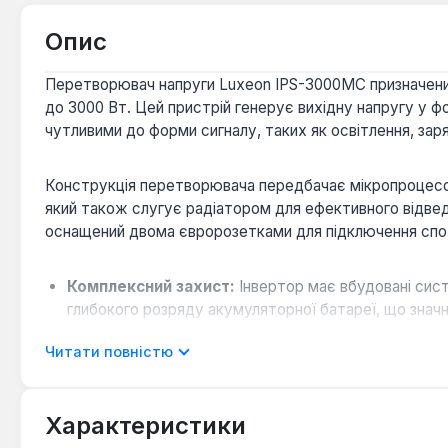
Опис
Перетворювач напруги Luxeon IPS-3000MC призначений 
до 3000 Вт. Цей пристрій генерує вихідну напругу у ф
чутливими до форми сигналу, таких як освітлення, заря
Конструкція перетворювача передбачає мікропроцесор
який також слугує радіатором для ефективного відве
оснащений двома євророзетками для підключення спож
Комплексний захист:
Інвертор має вбудовані сист
глибокого розряду акумуляторної батареї, що знач
Функція зарядного пристрою:
Модель IPS-3000MC
Читати повністю
акумуляторну батарею в зарядженому стані при ная
Зручність підключення:
Перетворювач легко підк
живлення, автоматично переходячи на роботу від б
Характеристики