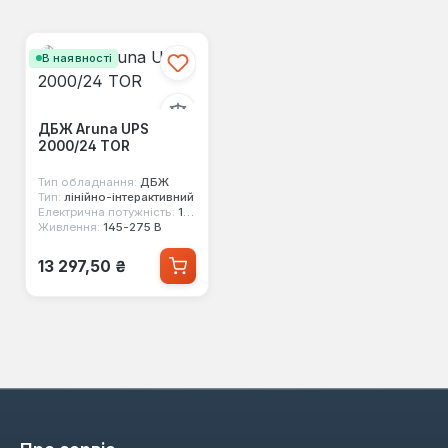
В наявності
ДБЖ Aruna UPS
2000/24 TOR
Тип обладнання:
ДБЖ
Тип:
лінійно-інтерактивний
Електрична потужність:
1500 Вт
Живлення:
145-275 В
Звичайна ціна:
13 297,50 ₴