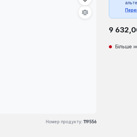
альте
Пере
Звичайна ці
9 632,0
Більше н
Номер продукту:
119556