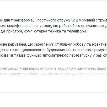
для трансформації постійного струму 12 В у змінний струм
ормі модифікованої синусоїди, що робить його оптимальним дл
дні пристрої, комп'ютерна техніка та телевізори.
не керування, що забезпечує стабільну роботу та ефективні
дення тепла, доповненого вбудованим вентилятором примусов
ивачів та має функцію автоматичного перезапуску у разі с
еми захисту від перевантажень, короткого замикання, перегрі
но подовжує термін її служби та забезпечує безпечну експл
 обладнана інтегрованим зарядним пристроєм з струмом за
вності зовнішньої мережі 220 В.
лючається до акумулятора 12 В за допомогою клем, а тако
атареї при відключенні основної мережі.