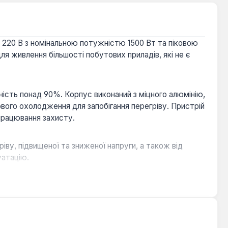
 220 В з номінальною потужністю 1500 Вт та піковою
я живлення більшості побутових приладів, які не є
сть понад 90%. Корпус виконаний з міцного алюмінію,
ого охолодження для запобігання перегріву. Пристрій
працювання захисту.
ву, підвищеної та зниженої напруги, а також від
уатацію.
ряду до 5 А, що дозволяє автоматично підтримувати
ж може бути використаний як резервне джерело