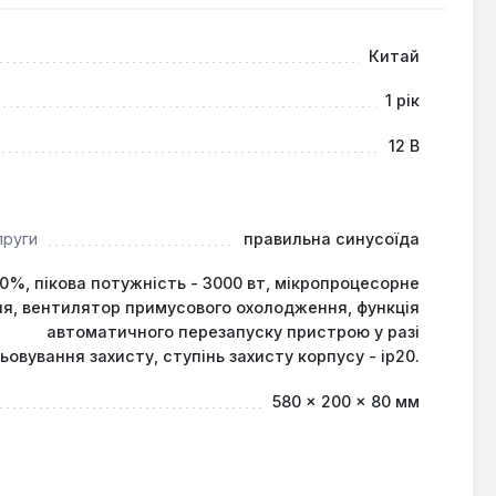
нь або відсутності стаціонарної мережі, наприклад,
в, телевізорів, освітлювальних приладів та іншого
Китай
в або обладнання з електродвигунами (наприклад,
1 рік
12 В
пруги
правильна синусоїда
90%, пікова потужність - 3000 вт, мікропроцесорне
я, вентилятор примусового охолодження, функція
автоматичного перезапуску пристрою у разі
ьовування захисту, ступінь захисту корпусу - ip20.
580 × 200 × 80 мм