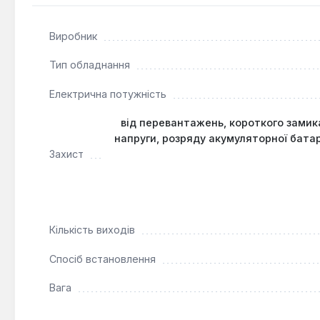
Цей перетворювач є практичним рішенням для забезпе
на дачі, в кемпінгу або для автомобільного використан
Виробник
обладнання, що не вимагає чистої синусоїдальної фор
деяких насосів опалювальних систем) рекомендуєтьс
Тип обладнання
Електрична потужність
від перевантажень, короткого замика
напруги, розряду акумуляторної бата
Захист
Кількість виходів
Спосіб встановлення
Вага