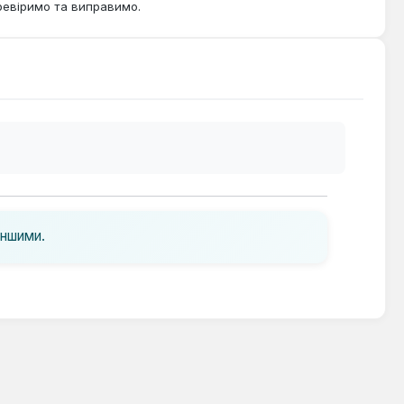
ревіримо та виправимо.
іншими.