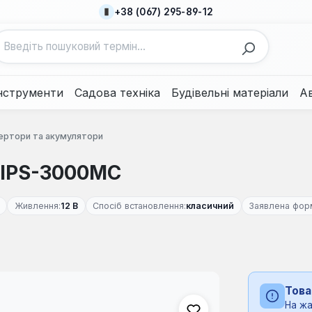
+38 (067) 295-89-12
нструменти
Садова техніка
Будівельні матеріали
А
ертори та акумулятори
 IPS-3000MC
Живлення:
12 В
Спосіб встановлення:
класичний
Заявлена форм
Това
На жа