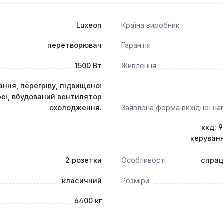
чення резервного електроживлення в умовах частих відключе
ня. Він підходить для живлення побутової техніки, комп'ютері
Luxeon
Країна виробник
ми напруги. Важливо враховувати, що для чутливих пристрої
я використовувати інвертори з чистою синусоїдою.
перетворювач
Гарантія
1500 Вт
Живлення
ння, перегріву, підвищеної
реї, вбудований вентилятор
охолодження.
Заявлена форма вихідної на
ккд: 
керуванн
2 розетки
Особливості
спрац
класичний
Розміри
6400 кг