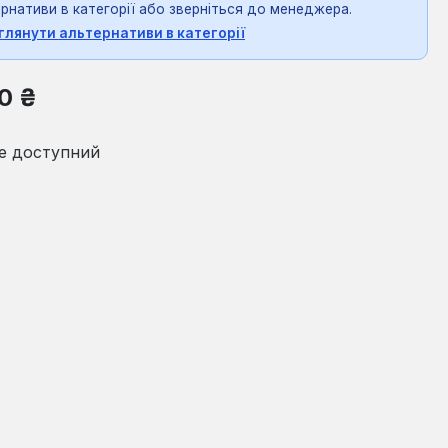
рнативи в категорії або зверніться до менеджера.
глянути альтернативи в категорії
на:
0 ₴
е доступний