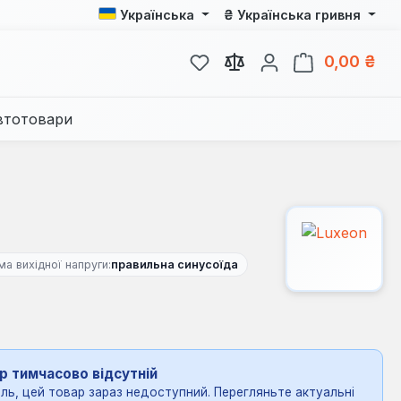
₴
Українська
Українська гривня
У вас є 0 у списку бажань
Кош
0,00 ₴
втотовари
а вихідної напруги:
правильна синусоїда
р тимчасово відсутній
ль, цей товар зараз недоступний. Перегляньте актуальні