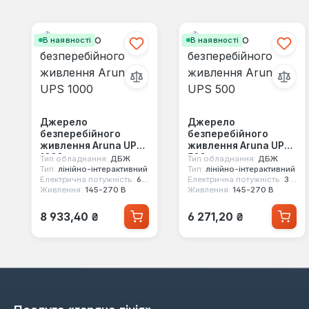
Пропустити галерею продуктів
В наявності
В наявності
Джерело
Джерело
безперебійного
безперебійного
живлення Aruna UPS
живлення Aruna UPS
1000
500
Тип обладнання:
ДБЖ
Тип обладнання:
ДБЖ
Тип:
лінійно-інтерактивний
Тип:
лінійно-інтерактивний
Електрична потужність:
600 Вт
Електрична потужність:
300 Вт
Живлення:
145-270 В
Живлення:
145-270 В
Звичайна ціна:
Звичайна ціна:
8 933,40 ₴
6 271,20 ₴