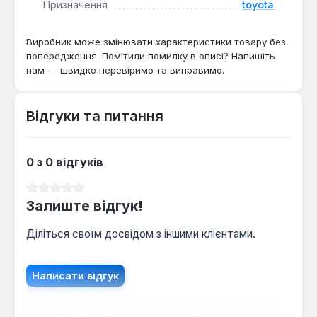
Призначення
toyota
Corolla 9-го покоління (2001-2007) у кузові седан.
Виробництво — Китай. Гарантія 1 рік, доставка по
Виробник може змінювати характеристики товару без
Україні.
попередження. Помітили помилку в описі? Напишіть
нам — швидко перевіримо та виправимо.
Відгуки та питання
0 з 0 відгуків
Середня оцінка 0 з 5 зірок
Залиште відгук!
Діліться своїм досвідом з іншими клієнтами.
Написати відгук