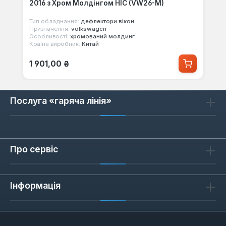
2016 з Хром Молдінгом HIC (VW26-M)
Тип обладнання:
дефлектори вікон
Призначення:
volkswagen
Особливості:
хромований молдинг
Країна виробник:
Китай
Звичайна ціна:
1 901,00 ₴
Послуга «гаряча лінія»
Про сервіс
Інформація