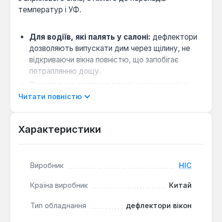
температур і УФ.
Для водіїв, які палять у салоні:
дефлектори
дозволяють випускати дим через щілину, не
відкриваючи вікна повністю, що запобігає
потраплянню дощу.
Зменшення шуму на трасі:
аеродинамічна
форма перенаправляє потік повітря, знижуючи
Читати повністю
гул від вітру при швидкості понад 80 км/год.
Простий монтаж на 3М скотч:
клейка стрічка
Характеристики
вже нанесена — достатньо очистити
поверхню спиртом і зафіксувати дефлектор.
Захист від перегріву влітку:
залишаючи вікна
Виробник
HIC
прочиненими на стоянці, ви знижуєте
температуру в салоні на 5–10 °C без ризику
Країна виробник
Китай
крадіжки.
Тип обладнання
дефлектори вікон
Дефлектори HIC T13-IJ призначені для Toyota