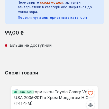
Перегляньте
схожі моделі
, актуальні
альтернативи в категорії або зверніться до
менеджера.
Переглянути альтернативи в категорії
Звичайна ціна:
99,00 ₴
Більше не доступний
Схожі товари
Пропустити галерею продуктів
В наявності