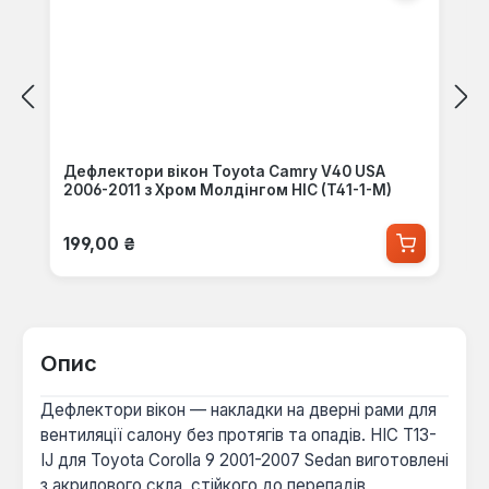
Дефлектори вікон Toyota Camry V40 USA
2006-2011 з Хром Молдінгом HIC (T41-1-M)
Звичайна ціна:
199,00 ₴
Опис
Дефлектори вікон — накладки на дверні рами для
вентиляції салону без протягів та опадів. HIC T13-
IJ для Toyota Corolla 9 2001-2007 Sedan виготовлені
з акрилового скла, стійкого до перепадів