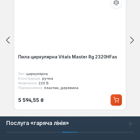
Пила циркулярна Vitals Master Rg 2320HFas
Тип:
циркулярна
Конструкція:
ручна
Живлення:
220 В
Призначення:
пластик, деревина
Звичайна ціна:
5 594,55 ₴
Послуга «гаряча лінія»