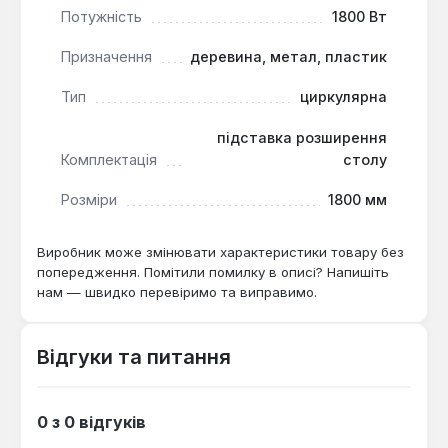
Потужність
1800 Вт
Циркулярний верстат DWT TKS18-255 K є
універсальним інструментом, який знайде
Призначення
деревина, метал, пластик
застосування як у побутових умовах для
домашніх майстрів, так і в невеликих
Тип
циркулярна
деревообробних майстернях. Його
підставка розширення
характеристики точності та продуктивності
Комплектація
столу
роблять його придатним для широкого спектру
завдань з обробки різних матеріалів.
Розміри
1800 мм
Виробник може змінювати характеристики товару без
попередження. Помітили помилку в описі? Напишіть
нам — швидко перевіримо та виправимо.
Відгуки та питання
0 з 0 відгуків