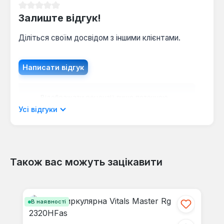
Середня оцінка 0 з 5 зірок
Залиште відгук!
Діліться своїм досвідом з іншими клієнтами.
Написати відгук
Відображати рецензії лише поточною
мовою.
Усі відгуки
Також вас можуть зацікавити
Відгуків не знайдено. Поділіться
своїми знаннями з іншими.
Пропустити галерею продуктів
В наявності