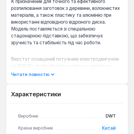
K призначений для точного та ефективного
розпилювання заготовок з деревини, волокнистих
матеріалів, а також пластику та алюмінію при
використанні відповідного відрізного диска.
Модель поставляється зі спеціальною
стаціонарною підставкою, що забезпечує
зручність та стабільність під час роботи.
Верстат оснащений потужним електродвигуном
на 1800 Вт, який забезпечує високу швидкість
обертання диска до 5000 об/хв на холостому
Читати повністю
ходу, гарантуючи високу продуктивність та
чистий різ. Конструкція дозволяє виконувати як
поздовжнє, так і поперечне пиляння по прямих
Характеристики
траєкторіях, а також складніші пропили під кутами
та з вертикальними кутами скосу до 45 градусів.
Виробник
DWT
Міцна алюмінієва станина, встановлена на
Країна виробник
Китай
стаціонарні ніжки, забезпечує надійність та