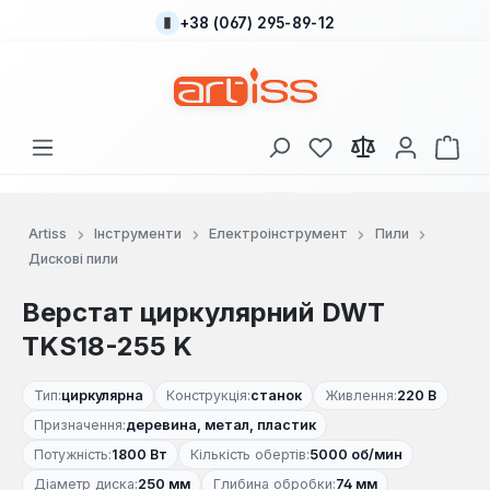
+38 (067) 295-89-12
Перейти до основного вмісту
У вас є 0 у списку
Кош
Artiss
Інструменти
Електроінструмент
Пили
Дискові пили
Верстат циркулярний DWT
TKS18-255 K
Тип:
циркулярна
Конструкція:
станок
Живлення:
220 В
Призначення:
деревина, метал, пластик
Потужність:
1800 Вт
Кількість обертів:
5000 об/мин
Діаметр диска:
250 мм
Глибина обробки:
74 мм