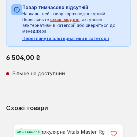
Товар тимчасово відсутній
На жаль, цей товар зараз недоступний.
Перегляньте
схожі моделі
, актуальні
альтернативи в категорії або зверніться до
менеджера.
Переглянути альтернативи в категорії
Звичайна ціна:
6 504,00 ₴
Більше не доступний
Схожі товари
Пропустити галерею продуктів
В наявності