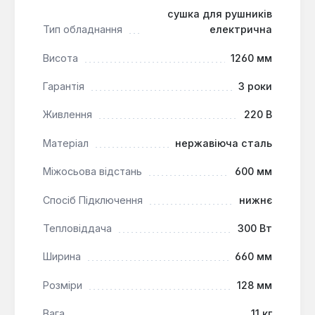
Модель з оформленням "зістаренa бронза"
сушка для рушників
призначена для використання в ванних кімнатах та
Тип обладнання
електрична
санвузлах як основний пристрій для сушіння
Висота
1260 мм
рушників і легкого підігріву повітря. Вона підходить
для установки в приміщеннях, де відсутнє
Гарантія
3 роки
централізоване опалення або підведення гарячої
води, забезпечуючи автономну роботу від
Живлення
220 В
стандартної мережі 220 В.
Матеріал
нержавіюча сталь
Міжосьова відстань
600 мм
Спосіб Підключення
нижнє
Тепловіддача
300 Вт
Ширина
660 мм
Розміри
128 мм
Вага
11 кг