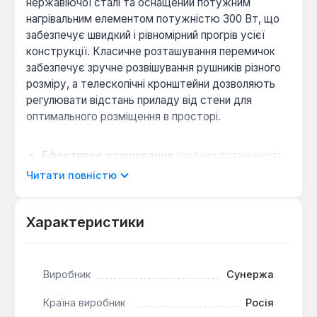
нержавіючої сталі та оснащений потужним
нагрівальним елементом потужністю 300 Вт, що
забезпечує швидкий і рівномірний прогрів усієї
конструкції. Класичне розташування перемичок
забезпечує зручне розвішування рушників різного
розміру, а телескопічні кронштейни дозволяють
регулювати відстань приладу від стени для
оптимального розміщення в просторі.
Ефективне осушування
завдяки потужності
300 Вт та великій площі поверхні моделі
Читати повністю
розміром 660x1260 мм.
Гнучка установка
через можливість
Характеристики
регулювання відстані від стіни та нижнє
підключення електрики.
Довговічність експлуатації
забезпечується
Виробник
Сунержа
корозійною стійкістю нержавіючої сталі та
загальною гарантією на виріб 3 роки.
Країна виробник
Росія