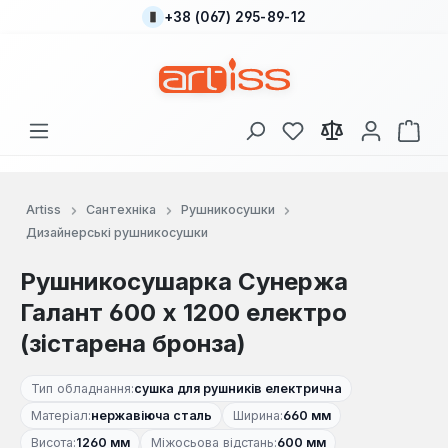
+38 (067) 295-89-12
Перейти до основного вмісту
У вас є 0 у списку
Кош
Artiss
Сантехніка
Рушникосушки
Дизайнерські рушникосушки
Рушникосушарка Сунержа
Галант 600 х 1200 електро
(зістарена бронза)
Тип обладнання:
сушка для рушників електрична
Матеріал:
нержавіюча сталь
Ширина:
660 мм
Висота:
1260 мм
Міжосьова відстань:
600 мм