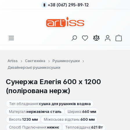
+38 (067) 295-89-12
Перейти до основного вмісту
У вас є 0 у списку
Кош
Artiss
Сантехніка
Рушникосушки
Дизайнерські рушникосушки
Сунержа Елегія 600 х 1200
(полірована нерж)
Тип обладнання:
сушка для рушників водяна
Матеріал:
нержавіюча сталь
Ширина:
660 мм
Висота:
1230 мм
Міжосьова відстань:
600 мм
Спосіб Підключення:
нижнє
Тепловіддача:
621 Вт