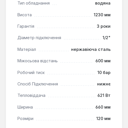
Сушка для рушників Сунержа Елегія з габаритами
Тип обладнання
водяна
600х1200 мм та міжосьовою відстанню 600 мм
Висота
1230 мм
призначена для вертикального настінного
монтажу. Вона підходить для використання в
Гарантія
3 роки
системах центрального опалення, індивідуальних
котлах або як окремий контур з циркуляційним
Діаметр підключення
1/2"
насосом.
Матеріал
нержавіюча сталь
Міжосьова відстань
600 мм
Робочий тиск
10 бар
Спосіб Підключення
нижнє
Тепловіддача
621 Вт
Ширина
660 мм
Розміри
120 мм