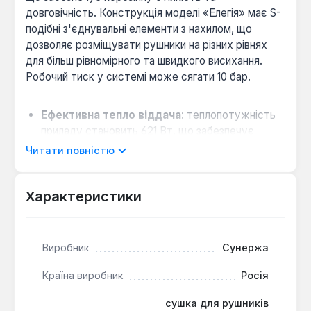
довговічність. Конструкція моделі «Елегія» має S-
подібні з'єднувальні елементи з нахилом, що
дозволяє розміщувати рушники на різних рівнях
для більш рівномірного та швидкого висихання.
Робочий тиск у системі може сягати 10 бар.
Ефективна тепло віддача
: теплопотужність
приладу становить 621 Вт, що забезпечує
достатнє прогрівання приміщення санвузла та
Читати повністю
сушіння рушників.
Надійність з'єднань
: зварні шви виконані
Характеристики
методом TIG з подальшим ультразвуковим
контролем, а кожен виріб проходить гідравлічні
випробування підвищеним тиском.
Виробник
Сунержа
Нижнє підключення
: патрубки з різьбою 1/2"
розташовані знизу, що спрощує вбудовування в
Країна виробник
Росія
існуючу систему опалення або ГВП.
сушка для рушників