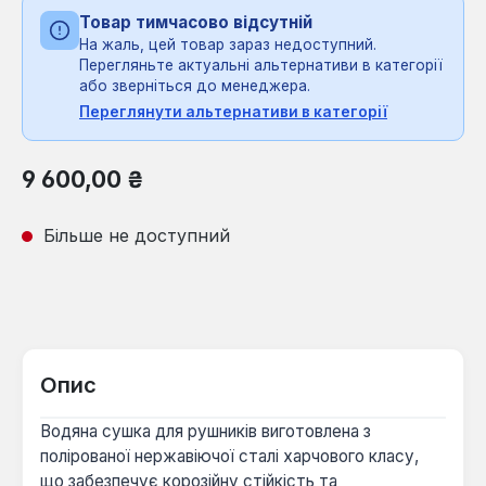
Товар тимчасово відсутній
На жаль, цей товар зараз недоступний.
Перегляньте актуальні альтернативи в категорії
або зверніться до менеджера.
Переглянути альтернативи в категорії
Звичайна ціна:
9 600,00 ₴
Більше не доступний
Опис
Водяна сушка для рушників виготовлена з
полірованої нержавіючої сталі харчового класу,
що забезпечує корозійну стійкість та