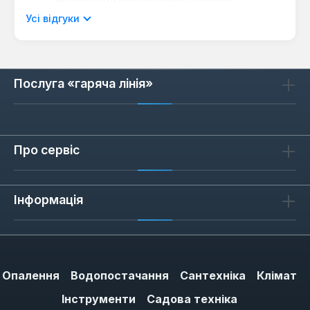
Відображати рецензії лише поточною
мовою.
Усі відгуки
Послуга «гаряча лінія»
Відгуків не знайдено. Поділіться
своїми знаннями з іншими.
Про сервіс
Інформація
Опалення
Водопостачання
Сантехніка
Клімат
Інструменти
Садова техніка