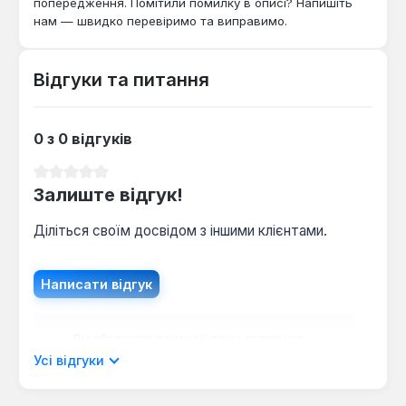
попередження. Помітили помилку в описі? Напишіть
нам — швидко перевіримо та виправимо.
Відгуки та питання
0 з 0 відгуків
Середня оцінка 0 з 5 зірок
Залиште відгук!
Діліться своїм досвідом з іншими клієнтами.
Написати відгук
Відображати рецензії лише поточною
мовою.
Усі відгуки