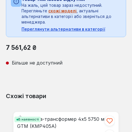
На жаль, цей товар зараз недоступний.
Перегляньте
схожі моделі
, актуальні
альтернативи в категорії або зверніться до
менеджера.
Переглянути альтернативи в категорії
Звичайна ціна:
7 561,62 ₴
Більше не доступний
Схожі товари
Пропустити галерею продуктів
В наявності