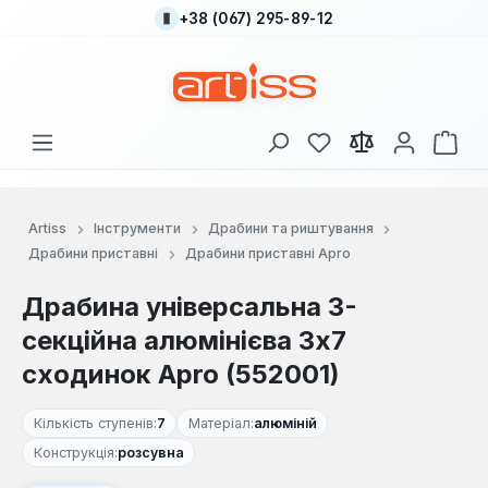
+38 (067) 295-89-12
Перейти до основного вмісту
У вас є 0 у списку
Кош
Artiss
Інструменти
Драбини та риштування
Драбини приставні
Драбини приставні Apro
Драбина універсальна 3-
секційна алюмінієва 3x7
сходинок Apro (552001)
Кількість ступенів:
7
Матеріал:
алюміній
Конструкція:
розсувна