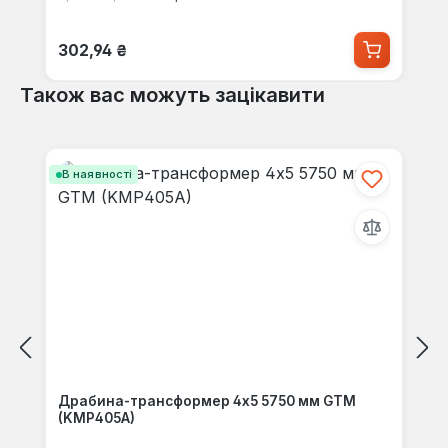
Звичайна ціна:
302,94 ₴
Також вас можуть зацікавити
Пропустити галерею продуктів
В наявності
Драбина-трансформер 4х5 5750 мм GTM
(KMP405A)