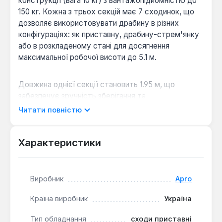
конструкції (вага 10 кг) з вантажопідйомністю до
150 кг. Кожна з трьох секцій має 7 сходинок, що
дозволяє використовувати драбину в різних
конфігураціях: як приставну, драбину-стрем'янку
або в розкладеному стані для досягнення
максимальної робочої висоти до 5.1 м.
Довжина однієї секції становить 1.95 м, що
забезпечує зручність зберігання та
транспортування. Конструкція передбачає
Читати повністю
наявність протиковзких ніжок та рифлених
сходинок, що підвищує стабільність та безпеку
під час виконання робіт. Висота сходинок 280 мм
Характеристики
забезпечує комфортний підйом.
Виробник
Apro
Багатофункціональність:
Можливість
трансформації в приставну драбину,
Країна виробник
Україна
стрем'янку або розсувну конструкцію для
різних завдань.
Тип обладнання
сходи приставні