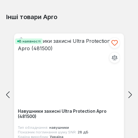
Інші товари Apro
Відгуків не знайдено. Поділіться
своїми знаннями з іншими.
Пропустити галерею продуктів
В наявності
Навушники захисні Ultra Protection Apro
(481500)
Тип обладнання:
навушники
Показник поглинання шуму SNR:
28 дБ
Країна виробник:
Україна