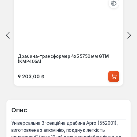
Драбина-трансформер 4х5 5750 мм GTM
(KMP405A)
Звичайна ціна:
9 203,00 ₴
Опис
Універсальна 3-секційна драбина Apro (552001),
виготовлена з алюмінію, поєднує легкість