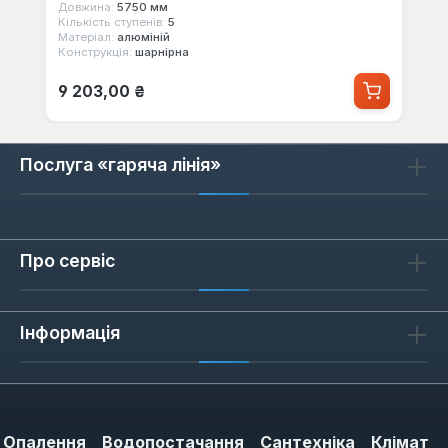
Довжина:
5750 мм
Кількість ступенів:
5
Матеріал:
алюміній
Конструкція:
шарнірна
Звичайна ціна:
9 203,00 ₴
Послуга «гаряча лінія»
Про сервіс
Інформація
Опалення
Водопостачання
Сантехніка
Клімат