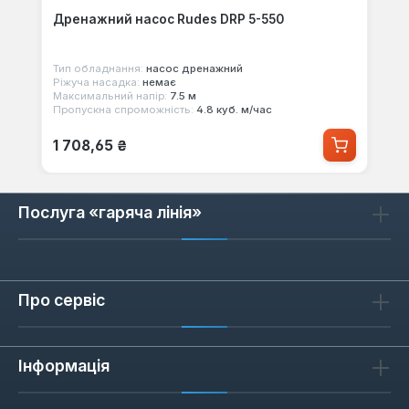
Дренажний насос Rudes DRP 5-550
Тип обладнання:
насос дренажний
Ріжуча насадка:
немає
Максимальний напір:
7.5 м
Пропускна спроможність:
4.8 куб. м/час
Звичайна ціна:
1 708,65 ₴
Послуга «гаряча лінія»
Про сервіс
Інформація