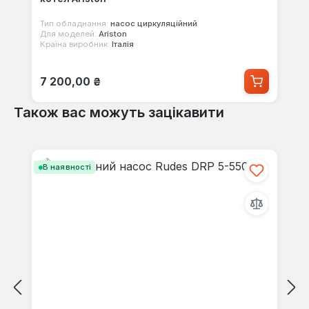
Тип обладнання:
насос циркуляційний
Для моделей:
Ariston
Країна виробник:
Італія
Звичайна ціна:
7 200,00 ₴
Також вас можуть зацікавити
Пропустити галерею продуктів
В наявності