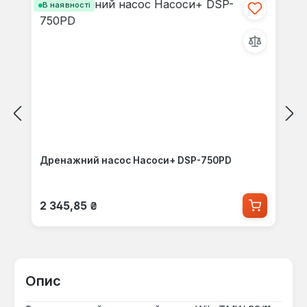
В наявності
Дренажний насос Насоси+ DSP-750PD
Звичайна ціна:
2 345,85 ₴
Опис