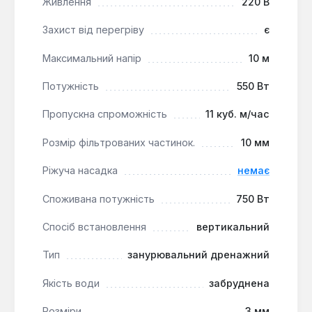
Живлення
220 В
Захист від перегріву
є
Дренажний насос Wilo TMW 32/11 є надійним та
функціональним рішенням для швидкого та
Максимальний напір
10 м
ефективного відведення води. Він підходить для
використання в побутових умовах, зокрема для
Потужність
550 Вт
осушення затоплених приміщень та дренажних
систем на невеликих об'єктах, працюючи з
Пропускна спроможність
11 куб. м/час
рідинами температурою до 35°C.
Розмір фільтрованих частинок.
10 мм
Ріжуча насадка
немає
Споживана потужність
750 Вт
Спосіб встановлення
вертикальний
Тип
занурювальний дренажний
Якість води
забруднена
Розміри
3 мм