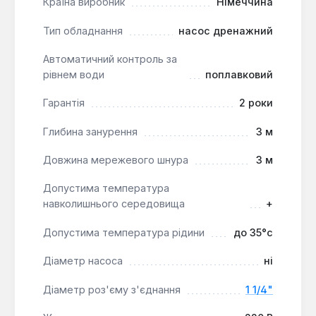
вбудованим охолоджуючим кожухом для
Країна виробник
Німеччина
стабільної роботи.
Тип обладнання
насос дренажний
Автоматична робота:
Комплектація
Автоматичний контроль за
поплавковим вимикачем забезпечує
рівнем води
поплавковий
автоматичний контроль рівня води, що
Гарантія
2 роки
спрощує експлуатацію та запобігає "сухому
ходу".
Глибина занурення
3 м
Мобільність та зручність:
Наявність ручки
для перенесення та кабелю живлення
Довжина мережевого шнура
3 м
довжиною 3 м робить насос зручним для
Допустима температура
мобільного використання.
навколишнього середовища
+
Ефективність з забрудненою водою:
Вихрове робоче колесо та допустимий розмір
Допустима температура рідини
до 35°c
частинок до 10 мм дозволяють працювати зі
злегка забрудненою водою.
Діаметр насоса
ні
Комплектація:
Вбудований зворотний клапан
Діаметр роз'єму з'єднання
1 1/4"
запобігає зворотному потоку води, підвищуючи
ефективність системи.