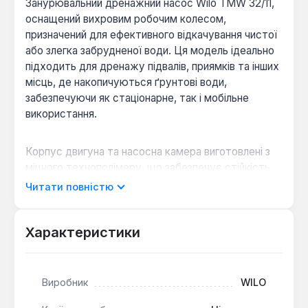
Занурювальний дренажний насос Wilo TMW 32/11,
оснащений вихровим робочим колесом,
призначений для ефективного відкачування чистої
або злегка забрудненої води. Ця модель ідеально
підходить для дренажу підвалів, приямків та інших
місць, де накопичуються ґрунтові води,
забезпечуючи як стаціонарне, так і мобільне
використання.
Корпус двигуна та насосна камера виготовлені з
міцного технополімеру, що забезпечує стійкість
до корозії та довговічність. Вихрове робоче
Читати повністю
колесо, також з технополімеру, ефективно
перекачує рідини, що містять частинки до 10 мм.
Насос працює від мережі 220 В, споживаючи 750
Характеристики
Вт, і здатен забезпечити пропускну спроможність
до 11 м³/год при максимальному напорі 10 м.
Максимальна глибина занурення становить 3 м.
Виробник
WILO
Пристрій оснащений захистом від перегріву та