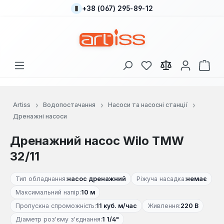
+38 (067) 295-89-12
Перейти до основного вмісту
У вас є 0 у списку
Кош
Artiss
Водопостачання
Насоси та насосні станції
Дренажні насоси
Дренажний насос Wilo TМW
32/11
Тип обладнання:
насос дренажний
Ріжуча насадка:
немає
Максимальний напір:
10 м
Пропускна спроможність:
11 куб. м/час
Живлення:
220 В
Діаметр роз'єму з'єднання:
1 1/4"