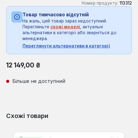
Номер продукту:
113312
Товар тимчасово відсутній
На жаль, цей товар зараз недоступний.
Перегляньте
схожі моделі
, актуальні
альтернативи в категорії або зверніться до
менеджера.
Переглянути альтернативи в категорії
Звичайна ціна:
12 149,00 ₴
Більше не доступний
Схожі товари
Пропустити галерею продуктів