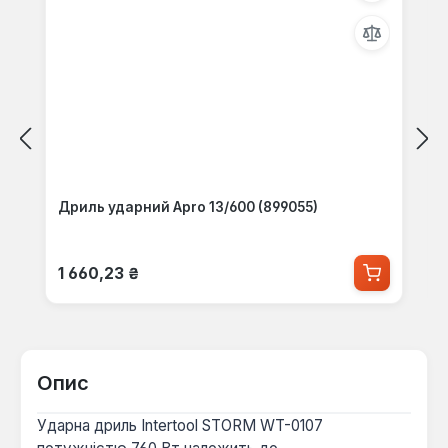
Дриль ударний Apro 13/600 (899055)
Звичайна ціна:
1 660,23 ₴
Опис
Ударна дриль Intertool STORM WT-0107