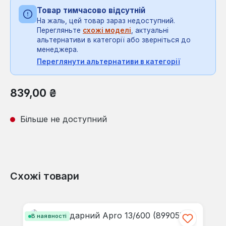
Товар тимчасово відсутній
На жаль, цей товар зараз недоступний.
Перегляньте
схожі моделі
, актуальні
альтернативи в категорії або зверніться до
менеджера.
Переглянути альтернативи в категорії
Звичайна ціна:
839,00 ₴
Більше не доступний
Схожі товари
Пропустити галерею продуктів
В наявності