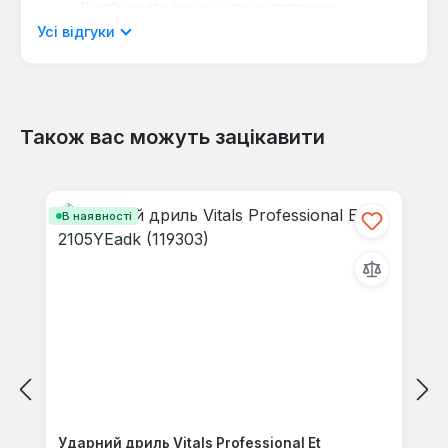
Відображати рецензії лише поточною
мовою.
Усі відгуки
Також вас можуть зацікавити
Відгуків не знайдено. Поділіться
своїми знаннями з іншими.
Пропустити галерею продуктів
В наявності
Ударний дриль Vitals Professional Et