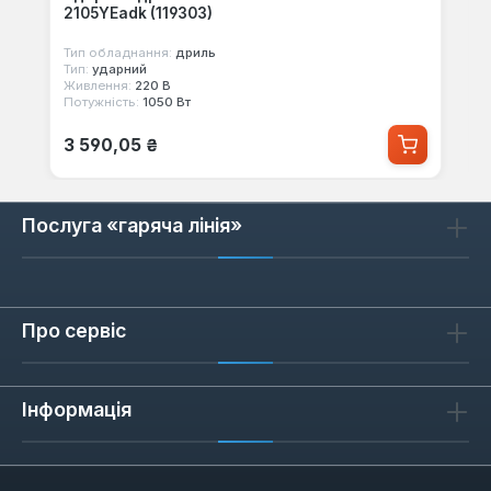
2105YEadk (119303)
Тип обладнання:
дриль
Тип:
ударний
Живлення:
220 В
Потужність:
1050 Вт
Звичайна ціна:
3 590,05 ₴
Послуга «гаряча лінія»
Про сервіс
Інформація