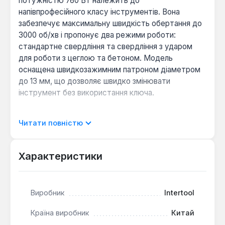
потужністю 760 Вт належить до
напівпрофесійного класу інструментів. Вона
забезпечує максимальну швидкість обертання до
3000 об/хв і пропонує два режими роботи:
стандартне свердління та свердління з ударом
для роботи з цеглою та бетоном. Модель
оснащена швидкозажимним патроном діаметром
до 13 мм, що дозволяє швидко змінювати
інструмент без використання ключа.
Контроль глибини:
вбудований обмежувач
Читати повністю
глибини свердління дозволяє точно
контролювати глибину отвору, що важливо для
Характеристики
серійних робіт.
Ергономіка та охолодження:
додаткова
змінна бічна рукоятка забезпечує кращий
баланс і контроль інструмента, а також
Виробник
Intertool
запобігає перекриттю вентиляційних отворів на
Країна виробник
Китай
корпусі.