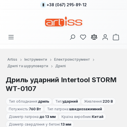
+38 (067) 295-89-12
Перейти до основного вмісту
У вас є 0 у списку
Кош
Artiss
Інструменти
Електроінструмент
Дрилі та шуруповерти
Дрилі
Дриль ударний Intertool STORM
WT-0107
Тип обладнання:
дриль
Тип:
ударний
Живлення:
220 В
Потужність:
760 Вт
Тип патрона:
швидкозажимний
Діаметр патрона:
до 13 мм
Країна виробник:
Китай
Діаметр свердління у бетоні:
13 мм