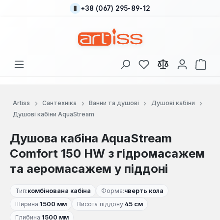
+38 (067) 295-89-12
Перейти до основного вмісту
У вас є 0 у списку
Кош
Artiss
Сантехніка
Ванни та душові
Душові кабіни
Душові кабіни AquaStream
Душова кабіна AquaStream
Comfort 150 HW з гідромасажем
та аеромасажем у піддоні
Тип:
комбінована кабіна
Форма:
чверть кола
Ширина:
1500 мм
Висота піддону:
45 см
Глибина:
1500 мм