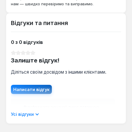
нам — швидко перевіримо та виправимо.
Відгуки та питання
0 з 0 відгуків
Середня оцінка 0 з 5 зірок
Залиште відгук!
Діліться своїм досвідом з іншими клієнтами.
Написати відгук
Відображати рецензії лише поточною
мовою.
Усі відгуки