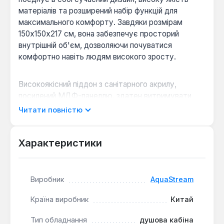
матеріалів та розширений набір функцій для
максимального комфорту. Завдяки розмірам
150х150х217 см, вона забезпечує просторий
внутрішній об'єм, дозволяючи почуватися
комфортно навіть людям високого зросту.
Високоякісний піддон з санітарного акрилу,
посилений МДФ-панеллю, здатен витримувати
навантаження до 500 кг, гарантуючи надійність та
Читати повністю
довговічність. У піддон інтегровані гідромасажна
та аеромасажна системи Sirem (Франція), що
забезпечують розслаблюючий масаж ніг. Стінки
Характеристики
кабіни виконані із загартованого скла товщиною 5
мм: заднє скло білого кольору, передні та бічні –
матові, що забезпечує приватність та естетичний
Виробник
AquaStream
вигляд. Широкий хромований алюмінієвий профіль
надійно з'єднує всі елементи в монолітну
Країна виробник
Китай
систему.
Тип обладнання
душова кабіна