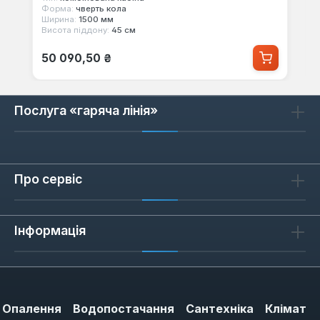
Форма:
чверть кола
Ширина:
1500 мм
Висота піддону:
45 см
Звичайна ціна:
50 090,50 ₴
Послуга «гаряча лінія»
Про сервіс
Інформація
Опалення
Водопостачання
Сантехніка
Клімат