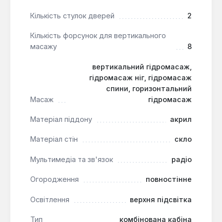
довговічне функціонування розсувних дверей.
Кількість стулок дверей
2
Душова кабіна AquaStream Comfort 150 HW є
Кількість форсунок для вертикального
ідеальним рішенням для тих, хто прагне
масажу
8
перетворити свою ванну кімнату на справжній
спа-куточок. Вона підходить для встановлення у
вертикальний гідромасаж,
гідромасаж ніг, гідромасаж
просторих ванних кімнатах житлових будинків або
спини, горизонтальний
готелів, пропонуючи широкий спектр функцій для
Масаж
гідромасаж
релаксації та гігієни, від тропічного душу до
гідромасажу, забезпечуючи високий рівень
Матеріал піддону
акрил
комфорту та задоволення від водних процедур.
Матеріал стін
скло
Мультимедіа та зв'язок
радіо
Огородження
повностінне
Освітлення
верхня підсвітка
Тип
комбінована кабіна