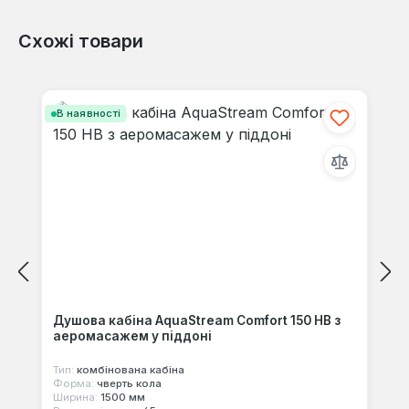
Схожі товари
Відгуків не знайдено. Поділіться
своїми знаннями з іншими.
Пропустити галерею продуктів
В наявності
Душова кабіна AquaStream Comfort 150 HB з
аеромасажем у піддоні
Тип:
комбінована кабіна
Форма:
чверть кола
Ширина:
1500 мм