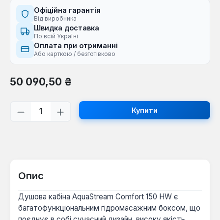
Офіційна гарантія
Від виробника
Швидка доставка
По всій Україні
Оплата при отриманні
Або карткою / безготівково
Звичайна ціна:
50 090,50 ₴
Кількість товару: Введіть потрібну кі
Купити
Опис
Душова кабіна AquaStream Comfort 150 HW є
багатофункціональним гідромасажним боксом, що
поєднує в собі сучасний дизайн, високу якість