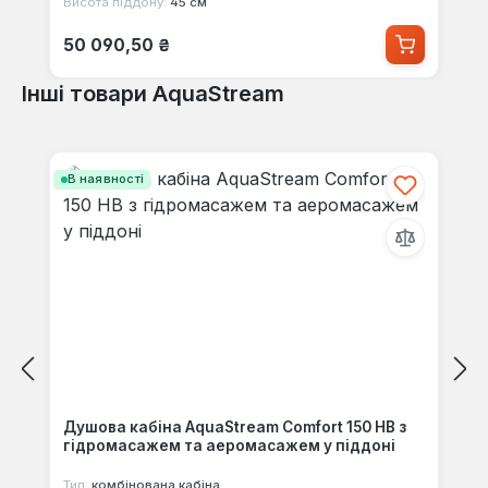
Висота піддону:
45 см
Звичайна ціна:
50 090,50 ₴
Інші товари AquaStream
Пропустити галерею продуктів
В наявності
Душова кабіна AquaStream Comfort 150 HB з
гідромасажем та аеромасажем у піддоні
Тип:
комбінована кабіна