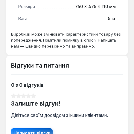
рішенням для обігріву житлових кімнат, офісів, дач
Розміри
760 × 475 × 110 мм
або інших приміщень, де потрібне ефективне та
безпечне джерело тепла. Його універсальність у
Вага
5 кг
встановленні та можливість вибору режиму
потужності роблять його зручним для адаптації
Виробник може змінювати характеристики товару без
до різних потреб користувача та умов
попередження. Помітили помилку в описі? Напишіть
експлуатації.
нам — швидко перевіримо та виправимо.
Відгуки та питання
0 з 0 відгуків
Середня оцінка 0 з 5 зірок
Залиште відгук!
Діліться своїм досвідом з іншими клієнтами.
Написати відгук