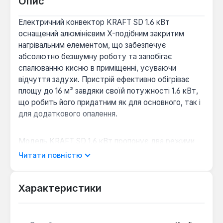
Опис
Електричний конвектор KRAFT SD 1.6 кВт
оснащений алюмінієвим X-подібним закритим
нагрівальним елементом, що забезпечує
абсолютно безшумну роботу та запобігає
спалюванню кисню в приміщенні, усуваючи
відчуття задухи. Пристрій ефективно обігріває
площу до 16 м² завдяки своїй потужності 1.6 кВт,
що робить його придатним як для основного, так і
для додаткового опалення.
Модель KRAFT SD 1.6 кВт пропонує два режими
потужності: 800 Вт для підтримки комфортної
Читати повністю
температури та 1600 Вт для швидкого нагріву
приміщення. Вбудований термостат автоматично
підтримує задану температуру, оптимізуючи
Характеристики
споживання електроенергії. Конвектор має
високий рівень електрозахисту класу II та ступінь
вологозахисту IP 24, що дозволяє його безпечне