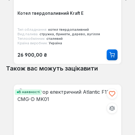
Котел твердопаливний Kraft E
Тип обладнання:
котел твердопаливний
Вид палива:
стружка, брикети, дерево, вугілля
Теплообмінник:
сталевий
Країна виробник:
Україна
Звичайна ціна:
26 900,00 ₴
Також вас можуть зацікавити
Пропустити галерею продуктів
В наявності