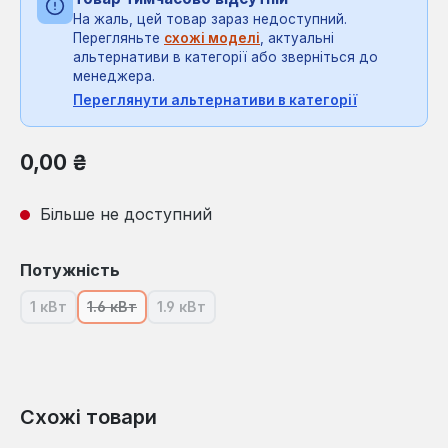
На жаль, цей товар зараз недоступний.
Перегляньте
схожі моделі
, актуальні
альтернативи в категорії або зверніться до
менеджера.
Переглянути альтернативи в категорії
Звичайна ціна:
0,00 ₴
Більше не доступний
Виберіть
Потужність
1 кВт
1.6 кВт
1.9 кВт
(Ця опція наразі недоступна.)
(Ця опція наразі недоступна.)
(Ця опція наразі недоступна.)
Схожі товари