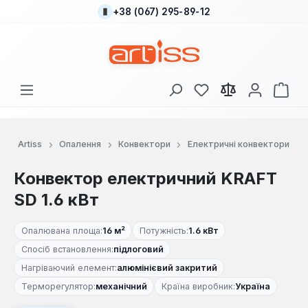
+38 (067) 295-89-12
Перейти до основного вмісту
У вас є 0 у списку
Кош
Artiss
Опалення
Конвектори
Електричні конвектори
Конвектор електричний KRAFT
SD 1.6 кВт
Опалювана площа:
16 м²
Потужність:
1.6 кВт
Спосіб встановлення:
підлоговий
Нагріваючий елемент:
алюмінієвий закритий
Терморегулятор:
механічний
Країна виробник:
Україна