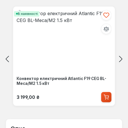
Пропустити галерею продуктів
В наявності
Конвектор електричний Atlantic F19 CEG BL-
Meca/M2 1.5 кВт
Звичайна ціна:
3 199,00 ₴