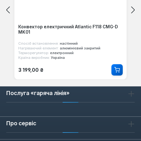
Конвектор електричний Atlantic F118 CMG-D
MK01
Спосіб встановлення:
настінний
Нагріваючий елемент:
алюмінієвий закритий
Терморегулятор:
електронний
Країна виробник:
Україна
Звичайна ціна:
3 199,00 ₴
Послуга «гаряча лінія»
Про сервіс