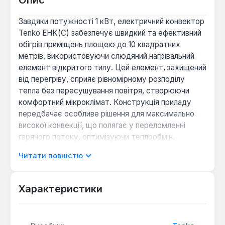
Опис
Завдяки потужності 1 кВт, електричний конвектор
Tenko ЕНК(С) забезпечує швидкий та ефективний
обігрів приміщень площею до 10 квадратних
метрів, використовуючи слюдяний нагрівальний
елемент відкритого типу. Цей елемент, захищений
від перегріву, сприяє рівномірному розподілу
тепла без пересушування повітря, створюючи
комфортний мікроклімат. Конструкція приладу
передбачає особливе рішення для максимально
високої конвекції, що полягає у переломленні
гарячого потоку, оптимізуючи теплообмін.
Читати повністю
Модель Tenko ЕНК(С) потужністю 1 кВт оснащена
механічним термостатом для точного
регулювання температури, що дозволяє
Характеристики
підтримувати бажаний рівень тепла в приміщенні.
Функція розділення потужності на дві ступені (0.5
+ 0.5 кВт) надає гнучкість у використанні,