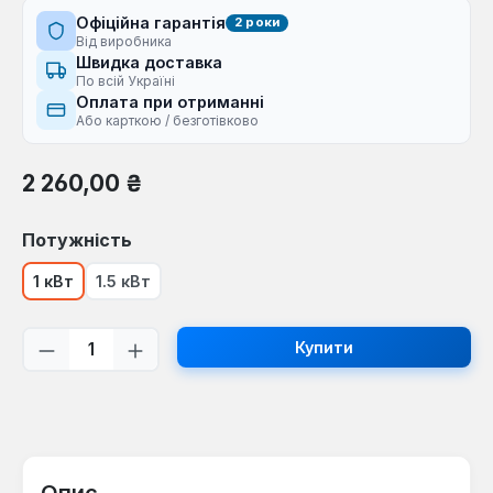
Офіційна гарантія
2 роки
Від виробника
Швидка доставка
По всій Україні
Оплата при отриманні
Або карткою / безготівково
Звичайна ціна:
2 260,00 ₴
Виберіть
Потужність
1 кВт
1.5 кВт
Кількість товару: Введіть потрібну кі
Купити