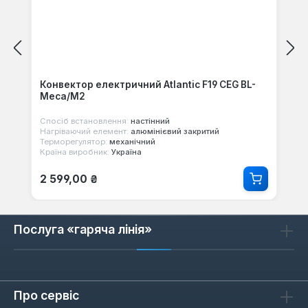
Конвектор електричний Atlantic F19 CEG BL-
Meca/M2
Спосіб встановлення:
настінний
Нагріваючий елемент:
алюмінієвий закритий
Терморегулятор:
механічний
Країна виробник:
Україна
Звичайна ціна:
2 599,00 ₴
Послуга «гаряча лінія»
Про сервіс