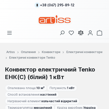
+38 (067) 295-89-12
Перейти до основного вмісту
У вас є 0 у списку
Кош
Artiss
Опалення
Конвектори
Електричні конвектори
Електричні конвектори Tenko
Конвектор електричний Tenko
ЕНК(С) (білий) 1 кВт
Опалювана площа:
10 м²
Потужність:
1 кВт
Спосіб встановлення:
настінний
Нагріваючий елемент:
кольчастий відкритий
Терморегулятор:
механічний
Країна виробник:
Україна