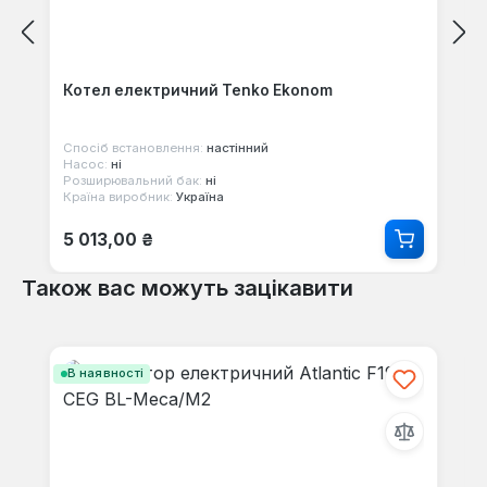
Котел електричний Tenko Ekonom
Спосіб встановлення:
настінний
Насос:
ні
Розширювальний бак:
ні
Країна виробник:
Україна
Звичайна ціна:
5 013,00 ₴
Також вас можуть зацікавити
Пропустити галерею продуктів
В наявності